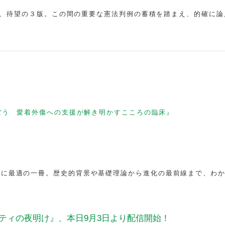
経て、待望の３版。この間の重要な憲法判例の蓄積を踏まえ、的確に論
ぼう 愛着外傷への支援が解き明かすこころの臨床』
のに最適の一冊。歴史的背景や基礎理論から進化の最前線まで、わ
ティの夜明け』、本日9月3日より配信開始！