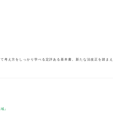
じて考え方をしっかり学べる定評ある基本書。新たな法改正を踏ま
地域』