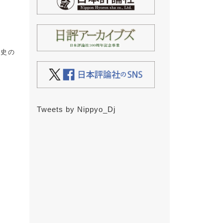
察史の
Tweets by Nippyo_Dj