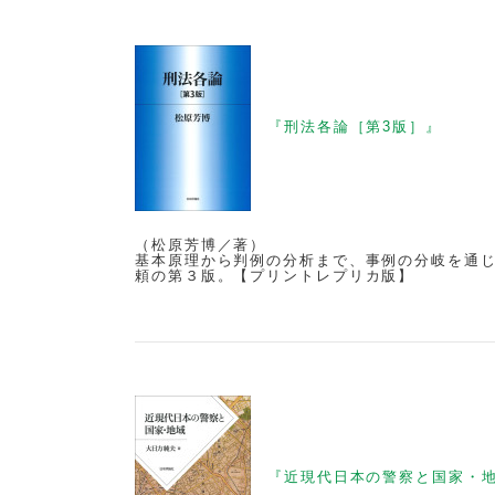
『刑法各論［第3版］』
（松原芳博／著）
基本原理から判例の分析まで、事例の分岐を通
頼の第３版。【プリントレプリカ版】
『近現代日本の警察と国家・