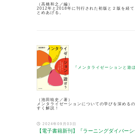
（高橋和之／編）
2012年と2018年に刊行された初版と２版を
とめあげる。
『メンタライゼーションと遊
（池田暁史／著）
メンタライゼーションについての学びを深める
すく解説！
2024年09月03日
【電子書籍新刊】『ラーニングダイバーシ