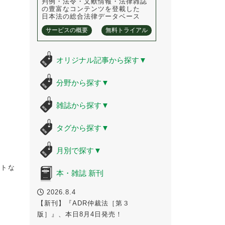
判例・法令・文献情報・法律雑誌
の豊富なコンテンツを登載した
日本法の総合法律データベース
サービスの概要
無料トライアル
オリジナル記事から探す
▼
分野から探す
▼
雑誌から探す
▼
タグから探す
▼
月別で探す
▼
ストな
本・雑誌 新刊
2026.8.4
【新刊】『ADR仲裁法［第３
版］』、本日8月4日発売！