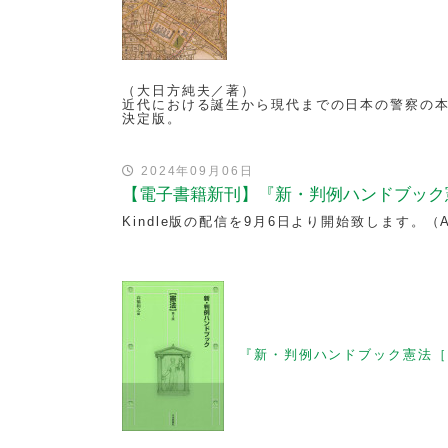
（大日方純夫／著）
近代における誕生から現代までの日本の警察の
決定版。
2024年09月06日
【電子書籍新刊】『新・判例ハンドブック
Kindle版の配信を9月6日より開始致します。（
『新・判例ハンドブック憲法［