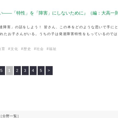
い――「特性」を「障害」にしないために』（編：大高一
発達障害」の話をしよう！ 皆さん、この本をどのような思いで手に
われたお子さんがいる。うちの子は発達障害特性をもっているのでは
教育
#
文化
#
歴史
#
社会
#
福祉
 5
1
2
3
4
5
>
［分野一覧］