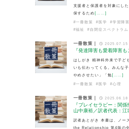
支援者と保護者を対象にした
保するため
[……]
#
一冊散策
#
医学
#
学習障
#
福祉
#
自閉症スペクトラム
一冊散策｜
2025.07.15
『発達障害も愛着障害も
はしがき 精神科外来で子ど
いも伝わってくる。みんな
やめさせたい」「勉
[……]
#
一冊散策
#
医学
#
心理
一冊散策｜
2025.06.18
『プレイセラピー：関係
山中康裕／訳者代表：江
訳者あとがき 本書は、ノーステキ
the Relationship 