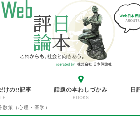
だけの!!記事
話題の本わしづかみ
日
CLE
BOOKS
冊散策（心理・医学）