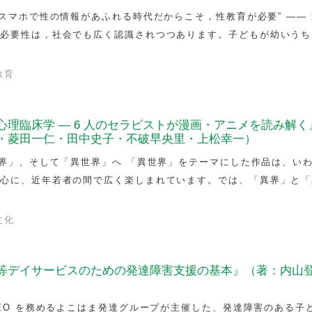
やスマホで性の情報があふれる時代だからこそ，性教育が必要” ―― 
の必要性は，社会でも広く認識されつつあります。子どもが幼いうち
教育
理臨床学 — 6 人のセラピストが漫画・アニメを読み解く
・菱田一仁・田中史子・不破早央里・上松幸一）
異界」、そして「異世界」へ 「異世界」をテーマにした作品は、い
中心に、近年若者の間で広く楽しまれています。では、「異界」と「
文化
等デイサービスのための発達障害支援の基本』（著：内山
CEO を務めるよこはま発達グループが主催した、発達障害のある子