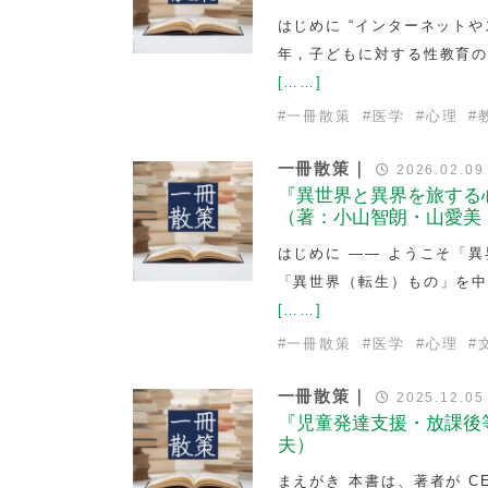
はじめに “インターネット
年，子どもに対する性教育
[……]
#
一冊散策
#
医学
#
心理
#
一冊散策｜
2026.02.09
『異世界と異界を旅する心
（著：小山智朗・山愛美
はじめに —— ようこそ「
「異世界（転生）もの」を
[……]
#
一冊散策
#
医学
#
心理
#
一冊散策｜
2025.12.05
『児童発達支援・放課後
夫）
まえがき 本書は、著者が 