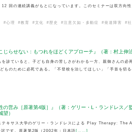
 12 回の連続講義がもとになっています。このセミナーは双方向
害
#
心理
#
教育
#
文化
#
歴史
#
注意欠如・多動症
#
発達障害
#
社
こじらせない：もつれをほどくアプローチ』（著：村上伸
もを診ていると、子ども自身の苦しさがわかる一方、親御さんの必
子どものために必死である。「不登校を治してほしい」「手首を切る
性の営み［原著第4版］』（著：ゲリー・L・ランドレス／
城望）
サス大学のゲリー・ランドレスによる Play Therapy: The Art
第4版の全訳です。原著第2版（2002年：日本語
[……]