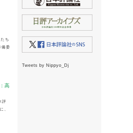
性たち
準備委
Tweets by Nippyo_Dj
：高
本評
のに、