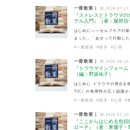
一冊散策｜
2026.07.17
『ストレスとトラウマの
デル入門』（著：服部信
はじめに——セルフケアの新
まった」「あせって行動し
#
一冊散策
#
医学
#
心理
一冊散策｜
2026.06.25
『トラウマインフォーム
（編：野坂祐子）
はじめに トラウマの視点を踏ま
TIC）の有用性が広く認識
#
一冊散策
#
医学
#
心理
#
一冊散策｜
2026.02.20
『ここからはじめる包括
ローチ』（著：東優子・