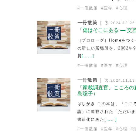
#
一冊散策
#
医学
#
心理
一冊散策｜
2024.12.26
『傷はそこにある — 
［プロローグ］Homeをつく
の新しい居場所を、2002
員
[……]
#
一冊散策
#
医学
#
心理
一冊散策｜
2024.11.13
『家裁調査官、こころの
島聡子）
はしがき この本は、『ここ
論」に連載された「ただいま
書籍化にあた
[……]
#
一冊散策
#
医学
#
心理
#