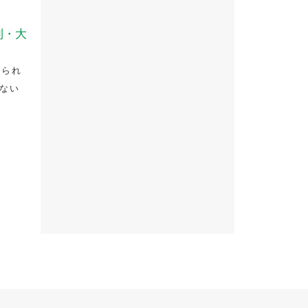
則・大
とられ
ない