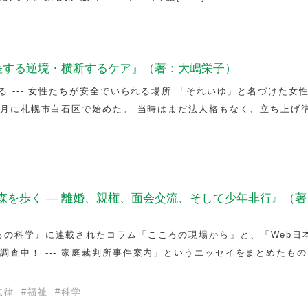
交差する逆境・横断するケア』（著：大嶋栄子）
る --- 女性たちが安全でいられる場所 「それいゆ」と名づけた女
年9月に札幌市白石区で始めた。 当時はまだ法人格もなく、立ち上げ
森を歩く — 離婚、親権、面会交流、そして少年非行』（著
ろの科学』に連載されたコラム「こころの現場から」と、「Web日
調査中！ --- 家庭裁判所事件案内」というエッセイをまとめたも
法律
#
福祉
#
科学