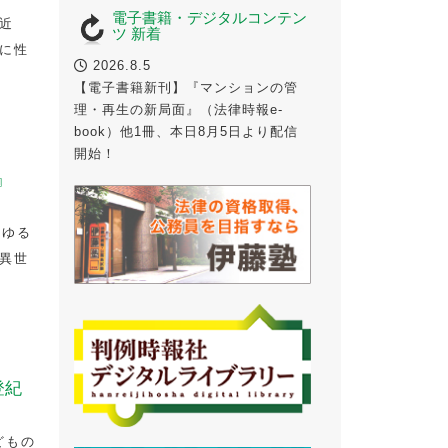
電子書籍・デジタルコンテン
近
ツ 新着
に性
2026.8.5
【電子書籍新刊】『マンションの管
理・再生の新局面』（法律時報e-
book）他1冊、本日8月5日より配信
開始！
』
わゆる
異世
登紀
どもの