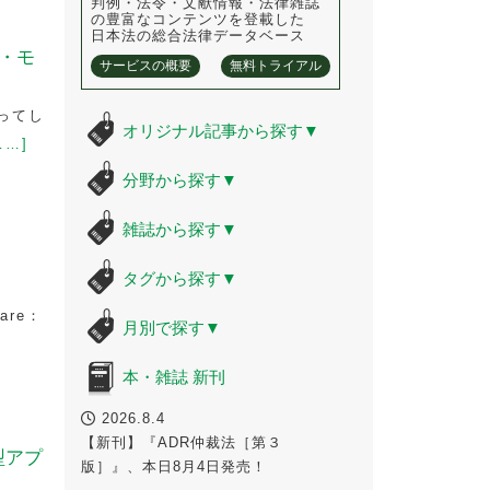
判例・法令・文献情報・法律雑誌
の豊富なコンテンツを登載した
日本法の総合法律データベース
・モ
サービスの概要
無料トライアル
ってし
オリジナル記事から探す
▼
……]
分野から探す
▼
雑誌から探す
▼
タグから探す
▼
are：
月別で探す
▼
本・雑誌 新刊
2026.8.4
【新刊】『ADR仲裁法［第３
型アプ
版］』、本日8月4日発売！