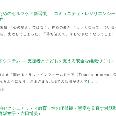
ためのセルフケア新習慣 — コミュニティ・レジリエンシー
子）
習慣 「心の弱さ」ではなく、神経の働き 「カッとなって、つい言
たら、失敗してしまった」「落ち込んで、何もできなくなってしま
[
ドシステム — 支援者と子どもを支える安全な組織づくり』
えて関わるトラウマインフォームドケア（Trauma Informed C
されるようになり，さまざまな現場での活用が進んで
[……]
教育
的セクシュアリティ教育：性の価値観・態度を見直す対話
野坂祐子・吉田博美）