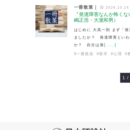
一冊散策｜
2024.10.24
『発達障害なんか怖くな
嶋正浩・大瀧和男）
はじめに 大高一則 まず「
ましたか？ 発達障害とい
か？ 自分は発
[……]
#
一冊散策
#
医学
#
心理
#
1 /