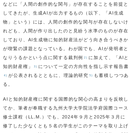
などに「人間の創作的な関与」が存在することを前提と
してきたが、生成AIが出力するもの（以下、「AI生成
物」という）には、人間の創作的な関与が存在しないけ
れども、人間が作り出したのと見紛う水準のものが存在
しており、AI生成物に知的財産法がどう向き合うべきか
が喫緊の課題となっている。わが国でも、AIが発明者と
なりうるかという点に関する裁判例
に加えて、「AIと
2)
知的財産権」
について一定の方向性を指し示す報告書
3)
が公表されるとともに、理論的研究
も蓄積しつつあ
4)
5)
る。
AIと知的財産権に関する国際的な関心の高まりを反映し
てか、筆者が奉職する九州大学大学院法学府国際コース
修士課程（LL.M.）でも、2024年９月と2025年３月に
修了した少なくとも５名の学生がこのテーマを取り上げ