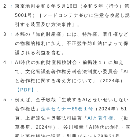
2.
↑
東京地判令和６年５月16日（令和５年（行ウ）第
5001号）［フードコンテナ並びに注意を喚起し誘
引する装置及び方法事件］。
3.
↑
本稿の「知的財産権」には、特許権、著作権など
の物権的権利に加え、不正競争防止法によって保
護される利益を含む。
4.
↑
AI時代の知的財産権検討会・前掲注１）に加え
て、文化審議会著作権分科会法制度小委員会「AI
と著作権に関する考え方について」（2024年）
【PDF】
。
5.
↑
例えば、金子敏哉「生成するAIとせいせいしない
著作権法」
法学セミナー69巻１号
（2024年）51
頁、上野達弘＝奥邨弘司編著『
AIと著作権
』（勁
草書房、2024年）、谷川和幸「AI時代の創作・享
受と著作権法の課題」別冊パテント78巻31号