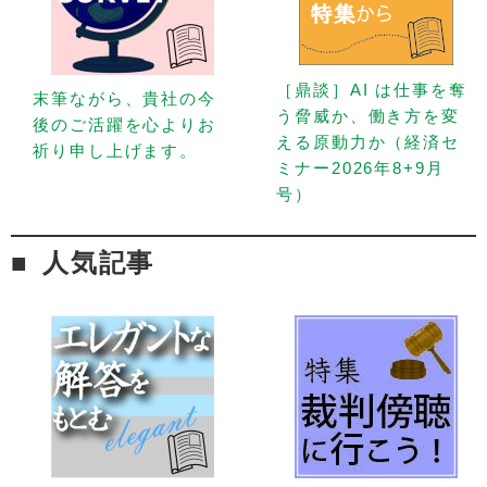
［鼎談］AI は仕事を奪
末筆ながら、貴社の今
う脅威か、働き方を変
後のご活躍を心よりお
える原動力か（経済セ
祈り申し上げます。
ミナー2026年8+9月
号）
人気記事