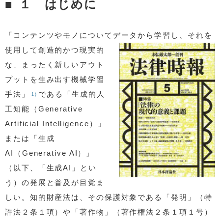
１ はじめに
「コンテンツやモノについてデータから学習し、
それを
使用して創造的かつ現実的
な、まったく新しいアウト
プットを生み出す機械学習
手法」
である「生成的人
1)
工知能（Generative
Artificial Intelligence）」
または「生成
AI（Generative AI）」
（以下、「生成AI」とい
う）の発展と普及が目覚ま
しい。知的財産法は、その保護対象である「発明」（特
許法２条１項）や「著作物」（著作権法２条１項１号）