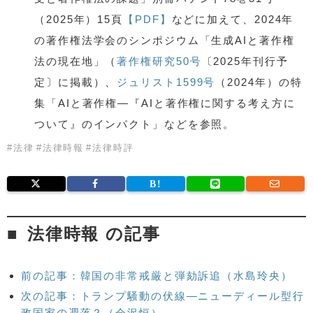
（2025年）15頁
【PDF】
などに加えて、2024年
の著作権法学会のシンポジウム「生成AIと著作権
法の現在地」（
著作権研究50号
〔2025年刊行予
定〕に掲載）、
ジュリスト1599号
（2024年）の特
集「AIと著作権—『AIと著作権に関する考え方に
ついて』のインパクト」などを参照。
#
法律
#
法律時報
#
法律時評
法律時報 の記事
前の記事：韓国の非常戒厳と弾劾訴追（水島玲央）
次の記事：トランプ騒動の伏線—ニューディール型行
政国家の凋落？（会沢恒）