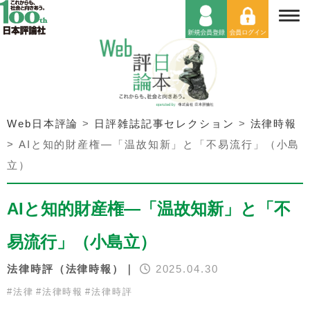
Web日本評論
>
日評雑誌記事セレクション
>
法律時報
>
AIと知的財産権—「温故知新」と「不易流行」（小島
立）
AIと知的財産権—「温故知新」と「不
易流行」（小島立）
法律時評（法律時報）｜
2025.04.30
#
法律
#
法律時報
#
法律時評