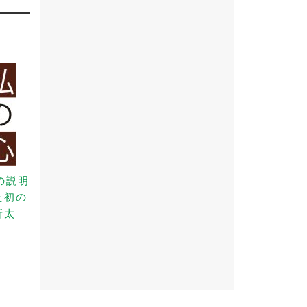
の説明
た初の
新太