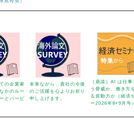
水島玲央）
［鼎談］AI は仕
ての企業家
末筆ながら、貴社の今後
う脅威か、働き方
なかのルー
のご活躍を心よりお祈り
る原動力か（経済
ーとバービ
申し上げます。
ー2026年8+9月号