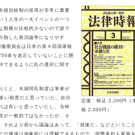
夫婦別姓制の採用が非常に重要
いう人生の一大イベントの一つ
な困難が比較的少ないので誰で
白熱した政治論争になりやす
差別撤廃員会は日本の第９回国家報
50条を改正していないことに懸
持できるように氏の選択に関す
おくと、夫婦同氏制度は筆者が
の多い制度だと思っていた。自分
定価：税込 2,200円
れば良いと思っていたし、当時
格 2,000円）
現が一般的ではなかったが、そ
、それより前から議論はあって、「拙速だ」などというこ
どの価値は抽象的には理解できるもので、国際条約も家族