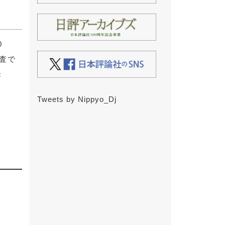
0
審査で
c
Tweets by Nippyo_Dj