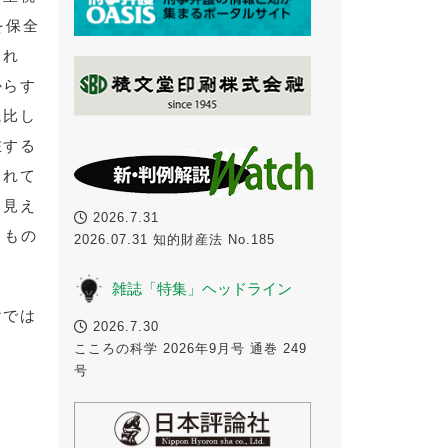
を保全
され
からす
に比し
在する
されて
も見え
2026.7.31
きもの
2026.07.31 知的財産法 No.185
雑誌「特集」ヘッドライン
けでは
2026.7.30
こころの科学 2026年9月号 通巻 249
号