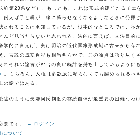
規約第23条など）。もっとも、これは形式的建前たるイエ
、例えば子と親が一緒に暮らせなくなるようなときに発揮
残されることは承知しているが、根本的なところでは、私
とんど見当たらないと思われる。法的に言えば、立法目的
会学的に言えば、実は明治の近代国家形成期に古来から存
え、言説の成立過程も相当明らかで、この論点は語り尽く
それぞれの論者が都合の良い統計を持ち出しているように
。もちろん、人権は多数派に頼らなくても認められるべ
2)
上の話ではある。
後述のように夫婦同氏制度の存続自体が最重要の困難なわ
必要です。
→ ログイン
員について