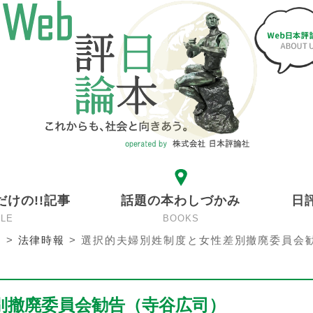
だけの!!記事
話題の本わしづかみ
日
CLE
BOOKS
ン
>
法律時報
>
選択的夫婦別姓制度と女性差別撤廃委員会
別撤廃委員会勧告（寺谷広司）