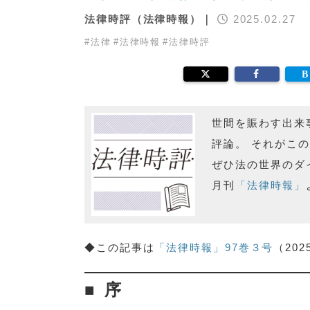
法律時評（法律時報）｜
2025.02.27
#
法律
#
法律時報
#
法律時評
世間を賑わす出来
評論。 それがこ
ぜひ法の世界のダ
月刊
「法律時報」
◆この記事は
「法律時報」97巻３号
（20
序