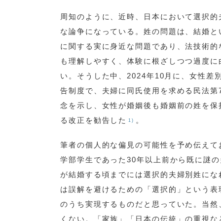
周知のように、近時、日本において選択的
な論争になっている。姓の問題は、結婚と
に関する実に身近な問題であり、法技術的
も理解しやすく、体験に根ざしつつ過度に
い。そうした中、2024年10月に、女性
告制度で、夫婦に同氏使用を求める民法第7
念を示し、女性が婚姻後も婚姻前の姓を保
る改正を勧告した
。
1)
筆者の個人的な偏見の可能性を予め伝えて
学部学生であった30年以上前から既に謎
が結婚する頃までには選択的夫婦別姓にな
は誤解を避けるための「選択的」という表
のうち実現するものだと思っていた。当然
くない。「家族」「日本の伝統」の重視な