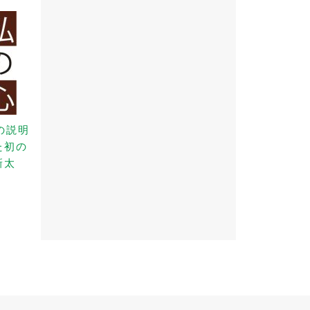
の説明
た初の
新太