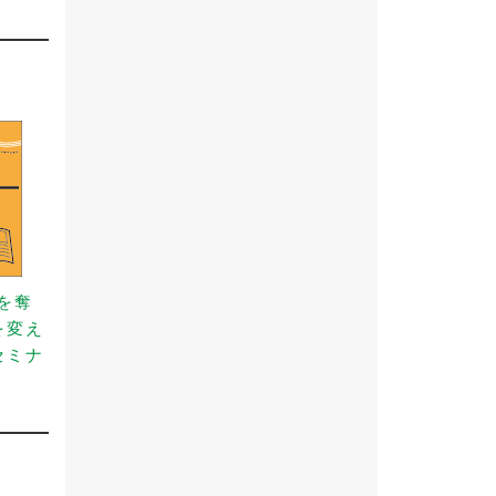
事を奪
を変え
セミナ
）