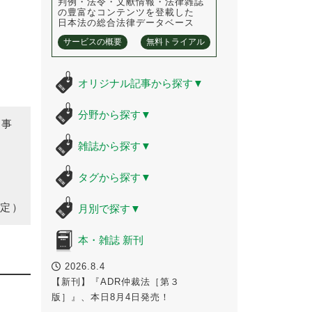
判例・法令・文献情報・法律雑誌
の豊富なコンテンツを登載した
日本法の総合法律データベース
サービスの概要
無料トライアル
オリジナル記事から探す
▼
分野から探す
▼
時事
雑誌から探す
▼
タグから探す
▼
定）
月別で探す
▼
本・雑誌 新刊
2026.8.4
【新刊】『ADR仲裁法［第３
版］』、本日8月4日発売！