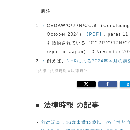
脚注
1.
↑
CEDAW/C/JPN/CO/9 （Concluding obs
October 2024）
【PDF】
, para
も指摘されている（CCPR/C/JPN/CO/7 （Co
report of Japan）, 3 November 20
2.
↑
例えば、
NHKによる2024年４月の調
#
法律
#
法律時報
#
法律時評
法律時報 の記事
前の記事：16歳未満13歳以上の「性的