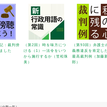
記：裁判傍
（第2回）時を味方につ
（第93回）弁護士
ました
ける（1）—法令をいつ
義務違反を肯定し
から施行するか（笠松珠
最高裁判例（加藤
美）
郎）
［分野一覧］