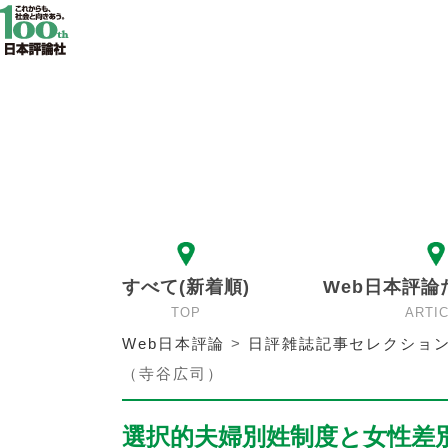
すべて(新着順)
Web日本評論
TOP
ARTI
Web日本評論
>
日評雑誌記事セレクショ
（寺谷広司）
選択的夫婦別姓制度と女性差