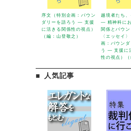
序文（特別企画：バウン
越境者たち、
ダリーを語ろう — 支援
— 精神科に
に活きる関係性の視点）
関係とバウン
（編：山登敬之）
〈エッセイ〉
画：バウンダ
う — 支援
性の視点）（
人気記事