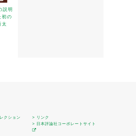
の説明
た初の
新太
セレクション
> リンク
> 日本評論社コーポレートサイト