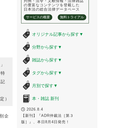
判例・法令・文献情報・法律雑誌
の豊富なコンテンツを登載した
日本法の総合法律データベース
サービスの概要
無料トライアル
オリジナル記事から探す
▼
分野から探す
▼
雑誌から探す
▼
ろ」
タグから探す
▼
の特
な記
月別で探す
▼
本・雑誌 新刊
定）
2026.8.4
特別企
【新刊】『ADR仲裁法［第３
版］』、本日8月4日発売！