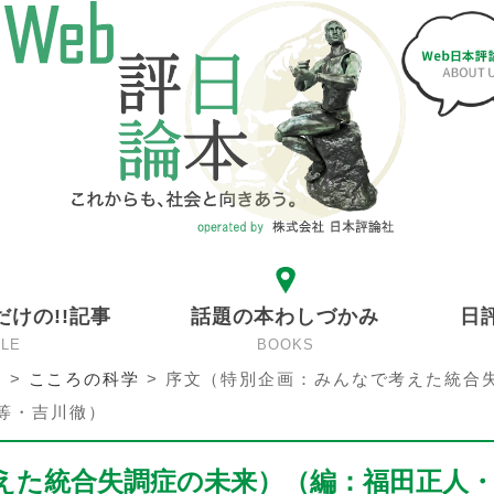
だけの!!記事
話題の本わしづかみ
日
CLE
BOOKS
ン
>
こころの科学
>
序文（特別企画：みんなで考えた統合
等・吉川徹）
えた統合失調症の未来）（編：福田正人