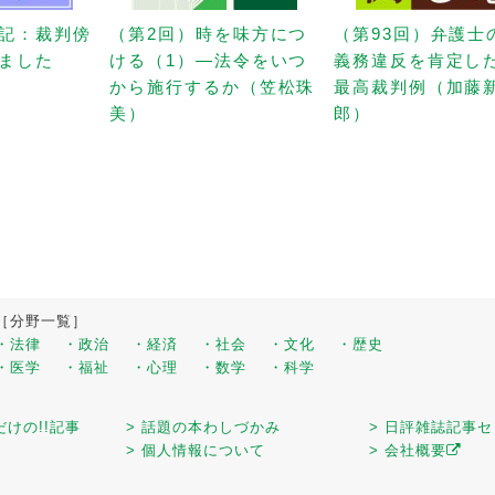
記：裁判傍
（第2回）時を味方につ
（第93回）弁護士
ました
ける（1）—法令をいつ
義務違反を肯定し
から施行するか（笠松珠
最高裁判例（加藤
美）
郎）
［分野一覧］
・法律
・政治
・経済
・社会
・文化
・歴史
・医学
・福祉
・心理
・数学
・科学
だけの!!記事
> 話題の本わしづかみ
> 日評雑誌記事
> 個人情報について
> 会社概要