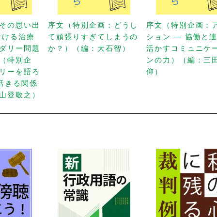
その思い出
序文（特別企画：どうし
序文（特別企画：
おける治療
て頑張りすぎてしまうの
ション — 協働と
ダリー問題
か？）（編：大石智）
活かすコミュニケ
（特別企
ンの力）（編：三
リーを語ろ
仰）
に活きる関係
山登敬之）