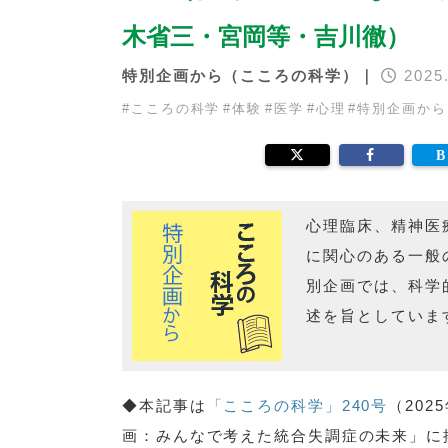
木省三・宮岡等・吉川徹）
特別企画から（こころの科学）｜
2025.
#
こころの科学
#
体験
#
医学
#
心理
#
特別企画から
心理臨床、精神医
に関心のある一般
別企画では、科学
述を旨としていま
◆本記事は
「こころの科学」240号
（20
画：みんなで考えた統合失調症の未来」に