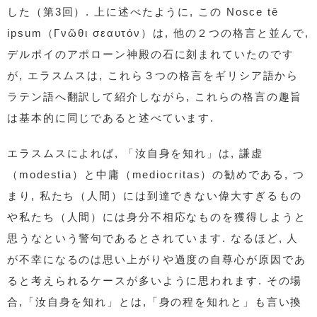
した（第3回）. 上に述べたように, この Nosce tē
ipsum（Γνῶθι σεαυτόν）は, 他の２つの格言と並んで,
デルポイのアポローン神殿の石に刻まれていたのです
が, エラスムスは, これら３つの格言をギリシア語から
ラテン語へ翻訳して紹介しながら, これらの格言の趣旨
は基本的に同じであると述べています.
エラスムスによれば, 「汝自身を知れ」は, 謙虚
（modestia）と中庸（mediocritas）の勧めである, つ
まり, 私たち（人間）には到達できない偉大すぎるもの
や私たち（人間）には身分不相応なものを獲得しようと
思うなという警句であるとされています. なるほど, 人
が不幸になるのは思い上がりや過度の自尊心が原因であ
ると考えられるケースが多いように思われます. その場
合,「汝自身を知れ」とは,「身の程を知れと」も言い換