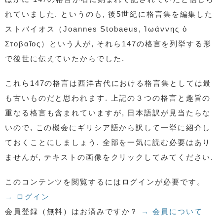
れていました. というのも, 後5世紀に格言集を編集した
ストバイオス（Joannes Stobaeus, Ἰωάννης ὁ
Στοβαῖος）という人が, それら147の格言を列挙する形
で後世に伝えていたからでした.
これら147の格言は西洋古代における格言集としては最
も古いものだと思われます. 上記の３つの格言と趣旨の
重なる格言も含まれていますが, 日本語訳が見当たらな
いので, この機会にギリシア語から訳して一挙に紹介し
ておくことにしましょう. 全部を一気に読む必要はあり
ませんが, テキストの画像をクリックしてみてください.
このコンテンツを閲覧するにはログインが必要です。
→ ログイン
会員登録（無料）はお済みですか？
→ 会員について