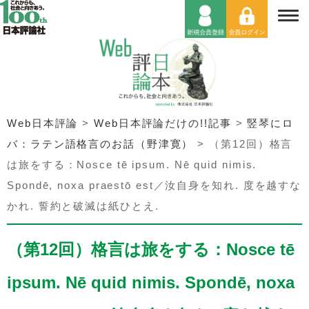
Web日本評論
>
Web日本評論だけの!!記事
>
竪琴にロ
バ：ラテン語格言のお話（野津寛）
>
（第12回）格言
は旅をする：Nosce tē ipsum. Nē quid nimis.
Spondē, noxa praestō est／汝自身を知れ. 度を越すな
かれ. 誓約と破滅は紙ひとえ.
（第12回）格言は旅をする：Nosce tē
ipsum. Nē quid nimis. Spondē, noxa