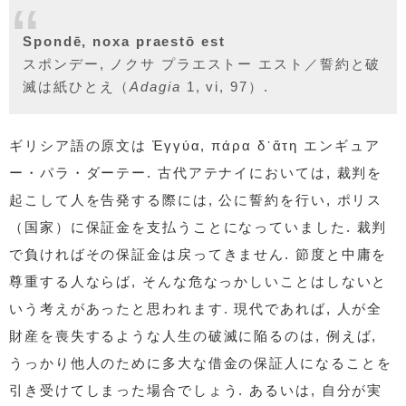
Spondē, noxa praestō est
スポンデー, ノクサ プラエストー エスト／誓約と破
滅は紙ひとえ（
Adagia
1, vi, 97）.
ギリシア語の原文は Ἐγγύα, πάρα δ᾽ἄτη エンギュア
ー・パラ・ダーテー. 古代アテナイにおいては, 裁判を
起こして人を告発する際には, 公に誓約を行い, ポリス
（国家）に保証金を支払うことになっていました. 裁判
で負ければその保証金は戻ってきません. 節度と中庸を
尊重する人ならば, そんな危なっかしいことはしないと
いう考えがあったと思われます. 現代であれば, 人が全
財産を喪失するような人生の破滅に陥るのは, 例えば,
うっかり他人のために多大な借金の保証人になることを
引き受けてしまった場合でしょう. あるいは, 自分が実