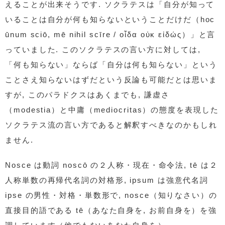
えることが出来そうです. ソクラテスは「自分が知って
いることは自分が何も知らないということだけだ（hoc
ūnum sciō, mē nihil scīre / οἶδα οὐκ εἰδώς）」と言
っていました. このソクラテスの言い方に対しては,
「何も知らない」ならば「自分は何も知らない」という
ことさえ知らないはずだという反論も可能だとは思いま
すが, このパラドクスはあくまでも, 謙虚さ
（modestia）と中庸（mediocritas）の態度を表現した
ソクラテス流の言い方であると解釈すべきなのかもしれ
ません.
Nosce は動詞 noscō の２人称・現在・命令法, tē は２
人称単数の再帰代名詞の対格形, ipsum は強意代名詞
ipse の男性・対格・単数形で, nosce（知りなさい）の
直接目的語である tē（あなた自身を, お前自身を）を強