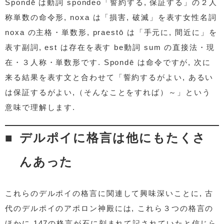
Spondē は動詞 spondeo「誓約する, 保証する」の２人
称単数の命令形, noxa は「損害, 破滅」を表す女性名詞
noxa の主格・単数形, praestō は「手元に, 間近に」を
表す副詞, est は存在を表す be動詞 sum の直接法・現
在・３人称・単数形です. Spondē は命令ですが, 次に
来る結果を表す文と合わせて「誓約するがよい, あるい
は保証するがよい,（そんなことをすれば）～」という
意味で理解します.
デルポイに格言は他にもたくさ
んあった
これらのデルポイの格言に関連して興味深いことに, 古
代のデルポイのアポロン神殿には, これら３つの格言の
ほかに 147の格言が石に刻まれて記されていたと信じら