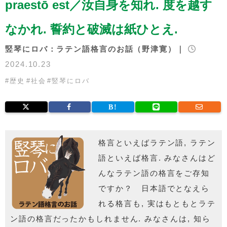
praestō est／汝自身を知れ. 度を越す
なかれ. 誓約と破滅は紙ひとえ.
竪琴にロバ：ラテン語格言のお話（野津寛）｜
2024.10.23
#
歴史
#
社会
#
竪琴にロバ
格言といえばラテン語, ラテン
語といえば格言.
みなさんはど
んなラテン語の格言をご存知
ですか？
日本語でとなえら
れる格言も,
実はもともとラテ
ン語の格言だったかもしれません.
みなさんは, 知ら