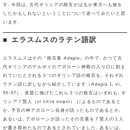
す. 今回は, 古代ギリシアの格言がはるか東方へも旅を
したかもしれないということについて述べてみたいと思
います.
エラスムスのラテン語訳
エラスムスはその『格言集
Adagia
』の中で, かつて古
代ギリシアのデルポイのアポローン神殿の入り口に刻ま
れていたとされる３つのギリシア語の格言を, それぞれ
ラテン語に訳しながら紹介しています（
Adagia
1, vi,
95-97）. 表題に掲げたこれら３つの格言はいずれも, ギ
リシア７賢人（οἱ ἑπτὰ σοφοί） によるものであると
か, 予言の神アポローン自身が語ったものであるとか,
あるいは, アポローンが語ったその言葉を７賢人の１人
が書き留めたものであるとされていました. あるいは,