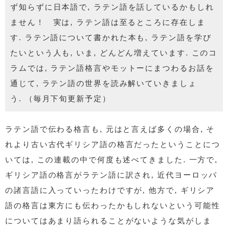
ず知らずに日本語で,
ラテン語を話しているかもしれ
ません！ 実は, ラテン語は至るところに存在しま
す.
ラテン語について書かれた本も, ラテン語を学び
たいという人も,
いま, どんどん増えています. このコ
ラムでは,
ラテン語格言やモットーにまつわるお話を
通じて,
ラテン語の世界を読み解いていきましょ
う. （毎月下旬更新予定）
ラテン語で伝わる格言も, 元はと言えば多くの場合, そ
れより古い古代ギリシア語の格言だったということにつ
いては, この連載の中で何度も述べてきました. 一方で,
ギリシア語の格言がラテン語に訳され, 近代ヨーロッパ
の諸言語に入っていったわけですが, 他方で, ギリシア
語の格言は東方にも伝わったかもしれないという可能性
についてはあまり語られることがないような気がしま