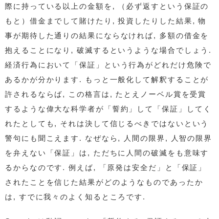
際に持っている以上の金額を, （必ず返すという保証の
もと）借金までして賭けたり, 投資したりした結果, 物
事が期待した通りの結果にならなければ, 多額の借金を
抱えることになり, 破滅するというような場合でしょう.
経済行為において「保証」という行為がどれだけ危険で
あるかが分かります. もっと一般化して解釈することが
許されるならば, この格言は, たとえノーベル賞を受賞
するような偉大な科学者が「誓約」して「保証」してく
れたとしても, それは決して信じるべきではないという
警句にも聞こえます. なぜなら, 人間の限界, 人智の限界
を弁えない「保証」は, ただちに人間の破滅をも意味す
るからなのです. 例えば, 「原発は安全だ」と「保証」
されたことを信じた結果がどのようなものであったか
は, すでに我々のよく知るところです.