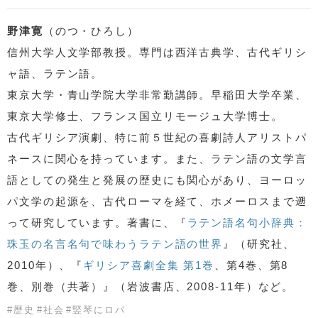
野津寛
（のつ・ひろし）
信州大学人文学部教授。専門は西洋古典学、古代ギリシ
ャ語、ラテン語。
東京大学・青山学院大学非常勤講師。早稲田大学卒業、
東京大学修士、フランス国立リモージュ大学博士。
古代ギリシア演劇、特に前５世紀の喜劇詩人アリストパ
ネースに関心を持っています。また、ラテン語の文学言
語としての発生と発展の歴史にも関心があり、ヨーロッ
パ文学の起源を、古代ローマを経て、ホメーロスまで遡
って研究しています。著書に、『
ラテン語名句小辞典：
珠玉の名言名句で味わうラテン語の世界
』（研究社、
2010年）、『
ギリシア喜劇全集 第1巻
、第4巻、第8
巻、別巻（共著）』（岩波書店、2008-11年）など。
#
歴史
#
社会
#
竪琴にロバ