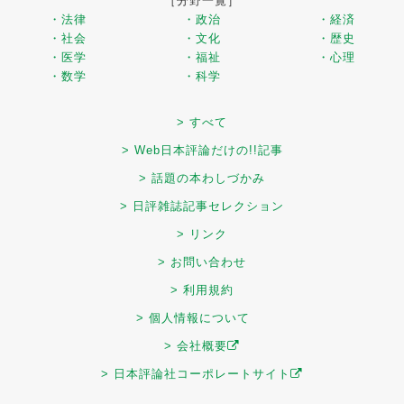
［分野一覧］
・法律
・政治
・経済
・社会
・文化
・歴史
・医学
・福祉
・心理
・数学
・科学
> すべて
> Web日本評論だけの!!記事
> 話題の本わしづかみ
> 日評雑誌記事セレクション
> リンク
> お問い合わせ
> 利用規約
> 個人情報について
> 会社概要
> 日本評論社コーポレートサイト