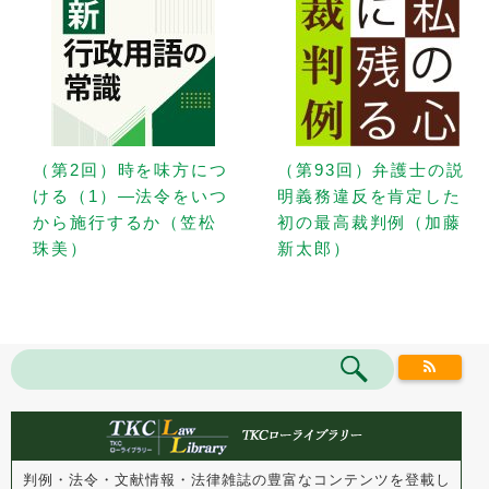
（第2回）時を味方につ
（第93回）弁護士の説
ける（1）—法令をいつ
明義務違反を肯定した
から施行するか（笠松
初の最高裁判例（加藤
珠美）
新太郎）
判例・法令・文献情報・法律雑誌の豊富なコンテンツを登載し