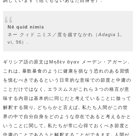
調しています（他でもないあなた自身を）.
Nē quid nimis
ネー クィド ニミス／度を越すなかれ（
Adagia
1,
vi, 96）.
ギリシア語の原文はΜηδὲν ἄγαν メーデン・アガーン.
これは, 暴飲暴食のように健康を損なう恐れのある習慣
を慎むべきであるという日常的な意味での節度と中庸の
ことだけではなく, エラスムスがこれら３つの格言が意
味する内容は基本的に同じだと考えていることに倣って
解釈する限り, どちらかと言えば, 私たち人間がこの世
界の中で自分自身をどのような存在であると考えるかと
いうことに関して, 私たちが常に心得ておくべき節度と
中庸のことであろうと解釈することができます. 人間が