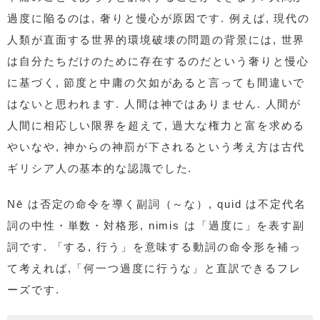
過度に陥るのは, 奢りと慢心が原因です. 例えば, 現代の
人類が直面する世界的環境破壊の問題の背景には, 世界
は自分たちだけのために存在するのだという奢りと慢心
に基づく, 節度と中庸の欠如があると言っても間違いで
はないと思われます. 人間は神ではありません. 人間が
人間に相応しい限界を超えて, 過大な権力と富を求める
やいなや, 神からの神罰が下されるという考え方は古代
ギリシア人の基本的な認識でした.
Nē は否定の命令を導く副詞（～な）, quid は不定代名
詞の中性・単数・対格形, nimis は「過度に」を表す副
詞です. 「する, 行う」を意味する動詞の命令形を補っ
て考えれば,「何一つ過度に行うな」と直訳できるフレ
ーズです.