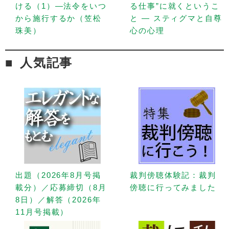
ける（1）—法令をいつ
る仕事”に就くというこ
から施行するか（笠松
と — スティグマと自尊
珠美）
心の心理
人気記事
出題（2026年8月号掲
裁判傍聴体験記：裁判
載分）／応募締切（8月
傍聴に行ってみました
8日）／解答（2026年
11月号掲載）