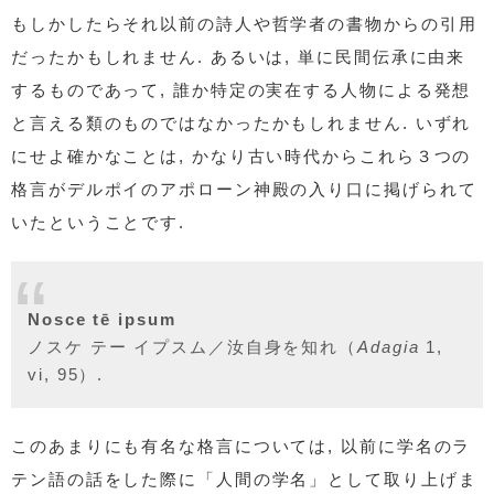
もしかしたらそれ以前の詩人や哲学者の書物からの引用
だったかもしれません. あるいは, 単に民間伝承に由来
するものであって, 誰か特定の実在する人物による発想
と言える類のものではなかったかもしれません. いずれ
にせよ確かなことは, かなり古い時代からこれら３つの
格言がデルポイのアポローン神殿の入り口に掲げられて
いたということです.
Nosce tē ipsum
ノスケ テー イプスム／汝自身を知れ（
Adagia
1,
vi, 95）.
このあまりにも有名な格言については, 以前に学名のラ
テン語の話をした際に「人間の学名」として取り上げま