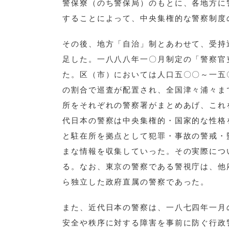
警保寮（のち警保局）のもとに、各地方に
することによって、中央集権的な警察制度
その後、地方「自治」制とあわせて、受持
足した。一八八八年一〇月制定の「警察官
た。区（市）においては人口五〇〇～一五
の割合で巡査が配置され、全国津々浦々ま
所をそれぞれの警察署がまとめあげ、これ
代日本の警察は中央集権的・国家的な性格
と駐在所を拠点として犯罪・事故の警戒・
まな情報を収集していった。その実際につ
る。なお、東京の警察である警視庁は、他
ら独立した政府直属の警察であった。
また、近代日本の警察は、一八七四年一月
安全や秩序に対する障害を事前に防ぐ行政