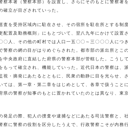
警察本署（警察本部）を設置し、さらにそのもとに警察署
の確立が目ざされていった。
巡査を受持区域内に駐在させ、その宿所を駐在所とする制
吏配置及勤務概則」にもとづいて、翌八九年にかけて設置
〇〇人、その他の町村では人口一五〇〇～三〇〇〇人につ
で警察の網の目がはりめぐらされた。都市部の派出所とこ
を中央政府に直結した府県の警察本部が管轄した。こうし
をもって確立され、機能していった。近代日本の警察は、
監視・摘発にあたるとともに、民衆の動静に目を光らせ、
いては、第一章・第二章をはじめとして、各章で扱うこと
府県の警察が知事のもとに置かれていたのとは異なり、東
の発足の際、犯人の捜査や逮捕などにあたる司法警察と、
警察に警察の役割を区分したうえで、行政警察こそが内務