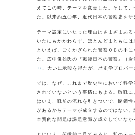
えてこの時、テーマを変更した。そして、
た。以来約五〇年、近代日本の警察史を研
テーマ設定にいたった理由はさまざまある
いたにもかかわらず、ほとんどまともには
といえば、ごくかぎられた警察ＯＢの手に
た。広中俊雄氏の『戦後日本の警察』（岩
、大いに示唆を得たが、歴史学プロパー
2)
では、なぜ、これまで歴史学において科学
されていないという事情にもよる。敗戦に
はいえ、戦前の流れを引きついで、閉鎖性
があるからテーマが成立するのではない。
本質的な問題は課題意識が成立していなか
とはいえ、俯瞰的に見てみると、私のテー