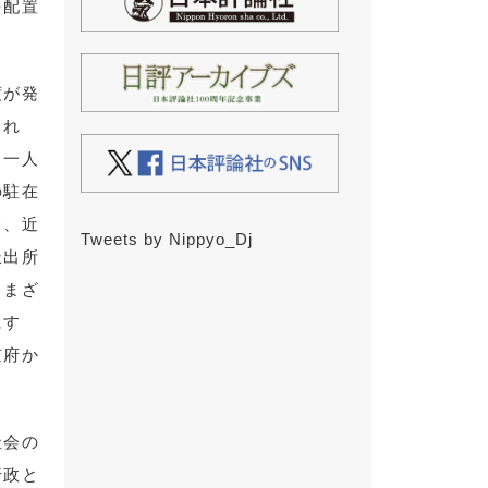
を配置
度が発
され
き一人
の駐在
て、近
Tweets by Nippyo_Dj
派出所
さまざ
にす
京府か
社会の
行政と