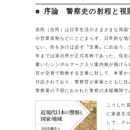
(1) 自分史としての警察史研究――半
序論 警察史の射程と視
(2) 警察史研究の現状――歴史学にお
① 警察史の視圏――世界史のなかで
② 警察史の射程――国家と民衆の間
庶民（住民）は日常生活のさまざまな局面
(3) 本書の位置と構想・構成
や営業規制などにとどまらず、日常的な地
目次
ない。街を歩けば必ず〝交番〟に出会う。
書誌情報
年までは派出所が正式名称であった。現在
書いたシンボルマーク入り案内板が掲げら
官が交替で勤務する交番に対して、本署か
付設されており、警察官が家族とともに住
警察署の下部におかれた警察の末端機関で
こうした
に家庭生
して、テ