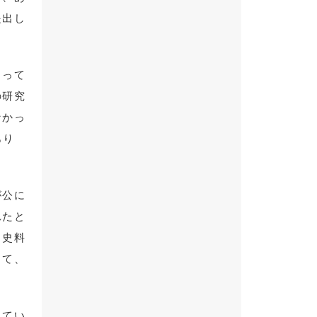
提出し
もって
の研究
なかっ
あり
が公に
れたと
、史料
って、
きてい