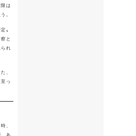
権限は
扱う。
否定〟
警察と
限られ
また、
に至っ
当時、
が、あ