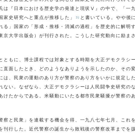
氏は『日本における歴史学の発達と現状Ⅴ』の中で、「一
国家史研究へと重点が推移した」
と書いている。やや後
3)
れる」国家の「形成・推移・消滅の過程」を歴史的に解明
東京大学出版会）が刊行された。こうした研究動向に励ま
とともに、博士課程では対象とする時期を大正デモクラシ
に直面したとき、どのようなありようを示したのか、その
には、民衆の運動のあり方が警察のあり方をいかに規定し
れない。なぜなら、大正デモクラシーは人民闘争史研究の
あけたからである。米騒動にいたる都市民衆騒擾が警察の
警察と民衆」を連載する機会を得、一九八七年七月、これ
を刊行した。近代警察の誕生から敗戦後の警察改革までを