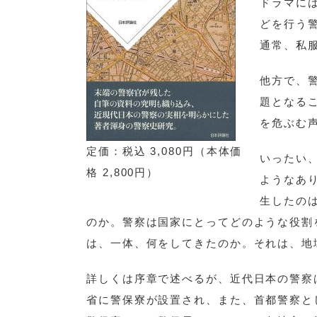
ドラマに
どを行う
通常、私
他方で、
題となる
を危ぶむ
定価：税込 3,080円（本体価
いったい
格 2,800円）
ようなあ
生したの
のか。警察は国家にとってどのような役割
は、一体、何をしてきたのか。それは、地
詳しくは序章で述べるが、近代日本の警察
省に警保寮が設置され、また、首都警察と