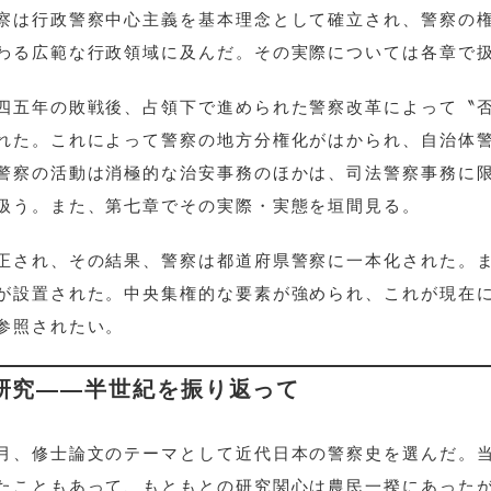
察は行政警察中心主義を基本理念として確立され、警察の
わる広範な行政領域に及んだ。その実際については各章で
四五年の敗戦後、占領下で進められた警察改革によって〝
れた。これによって警察の地方分権化がはかられ、自治体
警察の活動は消極的な治安事務のほかは、司法警察事務に
扱う。また、第七章でその実際・実態を垣間見る。
正され、その結果、警察は都道府県警察に一本化された。
が設置された。中央集権的な要素が強められ、これが現在
参照されたい。
史研究――半世紀を振り返って
月、修士論文のテーマとして近代日本の警察史を選んだ。
たこともあって、もともとの研究関心は農民一揆にあった