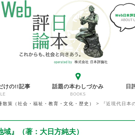
だけの!!記事
話題の本わしづかみ
日
CLE
BOOKS
冊散策（社会・福祉・教育・文化・歴史）
>
『近現代日本
地域』（著：大日方純夫）