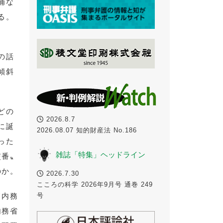
捕な
る。
の話
傾斜
どの
2026.8.7
に誕
2026.08.07 知的財産法 No.186
った
雑誌「特集」ヘッドライン
交番〟
のか。
2026.7.30
こころの科学 2026年9月号 通巻 249
号
て内務
内務省