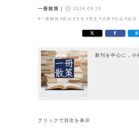
一冊散策｜
2024.09.19
#
一冊散策
#
政治
#
文化
#
歴史
#
法律
#
社会
#
経済
新刊を中心に，小
クリックで目次を表示
序論 警察史の射程と視圏