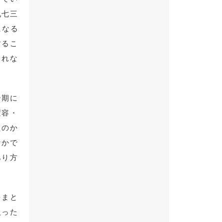
九七三
になる
するこ
されな
ー期に
変容・
たのか
なかで
あり方
をまと
扱った