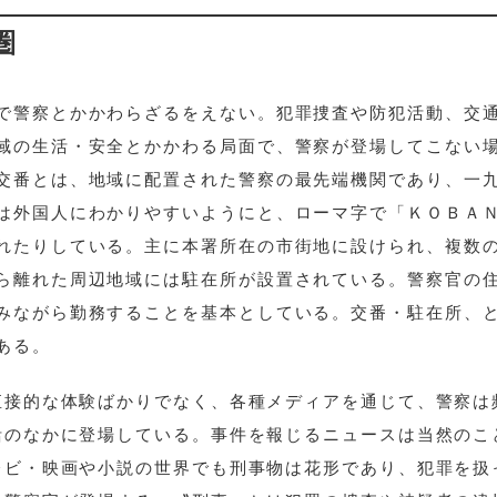
世紀を振り返って
圏
ける警察への注目
で
で警察とかかわらざるをえない。犯罪捜査や防犯活動、交
域の生活・安全とかかわる局面で、警察が登場してこない
交番とは、地域に配置された警察の最先端機関であり、一
は外国人にわかりやすいようにと、ローマ字で「ＫＯＢＡ
れたりしている。主に本署所在の市街地に設けられ、複数
ら離れた周辺地域には駐在所が設置されている。警察官の
みながら勤務することを基本としている。交番・駐在所、
ある。
直接的な体験ばかりでなく、各種メディアを通じて、警察は
活のなかに登場している。事件を報じるニュースは当然のこ
レビ・映画や小説の世界でも刑事物は花形であり、犯罪を扱