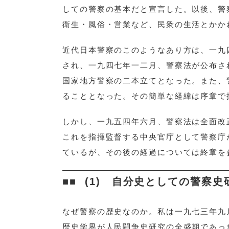
しての警察の基本だと宣言した。以後、警
衛生・風俗・営業など、民衆の生活とかか
近代日本警察のこのようなあり方は、一九
され、一九四七年一二月、警察法が公布さ
国家地方警察の二本立てとなった。また、
ることとなった。その簡単な経緯は序章で
しかし、一九五四年六月、警察法は全面改
これを指揮監督する中央官庁として警察庁
ているが、その後の経過については終章を
(1) 自分史としての警察
なぜ警察の歴史なのか。私は一九七三年九
歴史学界が人民闘争史研究の全盛期であっ