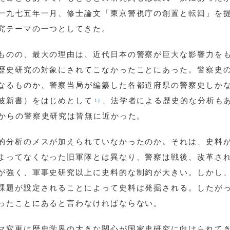
一九七五年一月、修士論文「東京警視庁の創置と転回」を
究テーマの一つとしてきた。
ものの、最大の理由は、近代日本の警察が巨大な影響力を
歴史研究の対象にされてこなかったことにあった。警察史
なるものか、警察当局が編纂した各都道府県の警察史しか
波新書）をはじめとして
、法学者による歴史的な分析も
1)
からの警察史研究は皆無に近かった。
的分析のメスが加えられていなかったのか。それは、史料
よってなくなった旧軍隊とは異なり、警察は戦後、改革さ
が強く、軍事史研究以上に史料的な制約が大きい。しかし
課題が設定されることによって史料は発掘される。したが
ったことにあると言わなければならない。
マ変更は歴史学界の大きな関心が国家史研究に向けられて