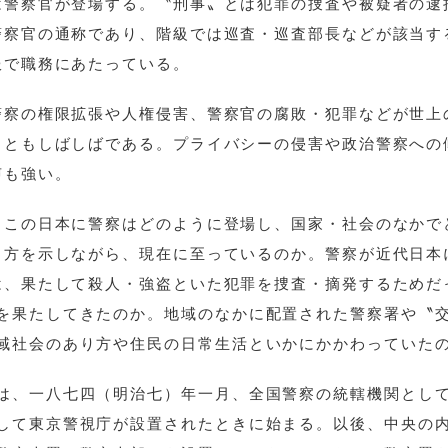
は警察官が登場する。〝刑事〟とは犯罪の捜査や被疑者の逮
警察官の通称であり、階級では巡査・巡査部長などが該当す
服で職務にあたっている。
警察の権限拡張や人権侵害、警察官の腐敗・犯罪などが世上
こともしばしばである。プライバシーの侵害や政治警察への
声も強い。
、この日本に警察はどのように登場し、国家・社会のなかで
り方を示しながら、現在に至っているのか。警察が近代日本
は、果たして殺人・強盗といた犯罪を捜査・摘発するためだ
を果たしてきたのか。地域のなかに配置された警察署や〝
域社会のあり方や住民の日常生活といかにかかわっていた
は、一八七四（明治七）年一月、全国警察の統轄機関とし
して東京警視庁が設置されたときに始まる。以後、中央の