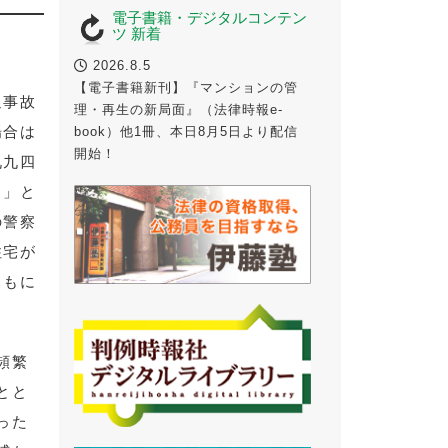
電子書籍・デジタルコンテン
ツ 新着
2026.8.5
【電子書籍新刊】『マンションの管
通事故
理・再生の新局面』（法律時報e-
場合は
book）他1冊、本日8月5日より配信
開始！
九九四
Ｎ」と
の警察
住宅が
ともに
頻繁
とと
った