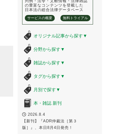
判例・法令・文献情報・法律雑誌
の豊富なコンテンツを登載した
日本法の総合法律データベース
サービスの概要
無料トライアル
オリジナル記事から探す
▼
分野から探す
▼
雑誌から探す
▼
タグから探す
▼
月別で探す
▼
本・雑誌 新刊
2026.8.4
【新刊】『ADR仲裁法［第３
版］』、本日8月4日発売！