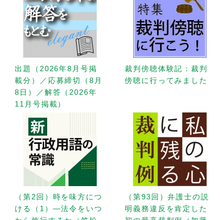
出題（2026年8月号掲
裁判傍聴体験記：裁判
載分）／応募締切（8月
傍聴に行ってみました
8日）／解答（2026年
11月号掲載）
（第2回）時を味方につ
（第93回）弁護士の説
ける（1）—法令をいつ
明義務違反を肯定した