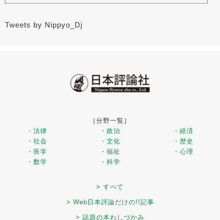
Tweets by Nippyo_Dj
［分野一覧］
・法律
・政治
・経済
・社会
・文化
・歴史
・医学
・福祉
・心理
・数学
・科学
> すべて
> Web日本評論だけの!!記事
> 話題の本わしづかみ