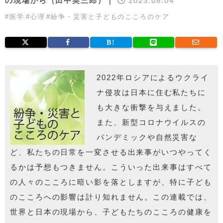
の現場から（田中英三郎）｜
2023.08.04
#
医学
#
心理
#
紛争・災害と子どものこころのケア
2022年ロシアによるウクライ
ナ侵攻は日本に住む私たちに
も大きな衝撃を与えました。
また、新型コロナウイルスの
パンデミックや自然災害な
ど、私たちの日常を一変させる出来事がいつやってく
るかは予想もつきません。こういった出来事はすべて
の人々のこころに暗い影を落としますが、特に子ども
のこころへの影響は計り知れません。この連載では、
世界と日本の現場から、子どもたちのこころの健康を