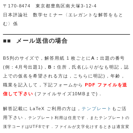
〒170-8474 東京都豊島区南大塚3-12-4
日本評論社 数学セミナー〈エレガントな解答をもと
む〉係
メール送信の場合
B5判のサイズで，解答用紙 1 枚ごとに
A：
出題の番号
(例：4月号出題1)，
B：
住所，氏名(ふりがなも明記，誌
上での仮名を希望される方は，こちらに明記)，年齢，
職業を記入して，下記フォームから
PDF ファイルを送
信して下さい
(ファイルサイズ10MBまで)．
解答記載に
LaTeX ご利用の方は，
テンプレート
もご活
用下さい．
テンプレート利用は任意です．またテンプレートの
漢字コードはUTF8です．ファイルが文字化けするときは適宜変