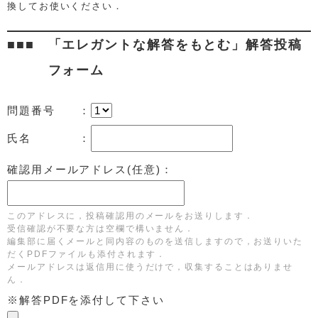
換してお使いください．
「エレガントな解答をもとむ」解答投稿
フォーム
問題番号 ：
氏名 ：
確認用メールアドレス(任意)：
このアドレスに，投稿確認用のメールをお送りします．
受信確認が不要な方は空欄で構いません．
編集部に届くメールと同内容のものを送信しますので，お送りいた
だくPDFファイルも添付されます．
メールアドレスは返信用に使うだけで，収集することはありませ
ん．
※解答PDFを添付して下さい