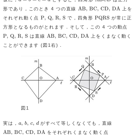
AB
,
BC
,
CD
,
DA
AB
,
BC
,
CD
,
DA
形であり，このとき 4 つの直線
上を
P
,
Q
,
R
,
S
PQRS
P
,
Q
,
R
,
S
PQRS
それぞれ動く点
で，四角形
が常に正
方形となるものがとれます．そして，この 4 つの動点
AB
,
BC
,
CD
,
DA
P
,
Q
,
R
,
S
P
,
Q
,
R
,
S
AB
,
BC
,
CD
,
DA
は直線
上をくまなく動く
ことができます (図1右)．
図1
a
,
b
,
c
,
d
,
,
,
実は，
がすべて等しくなくても，直線
a
b
c
d
AB
,
BC
,
CD
,
DA
AB
,
BC
,
CD
,
DA
をそれぞれくまなく動く点