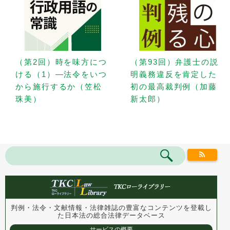
（第2回）時を味方につ
（第93回）弁護士の説
ける（1）—法令をいつ
明義務違反を肯定した
から施行するか（笠松
初の最高裁判例（加藤
珠美）
新太郎）
判例・法令・文献情報・法律雑誌の豊富なコンテンツを登載し
た
日本法の総合法律データベース
サービスの概要