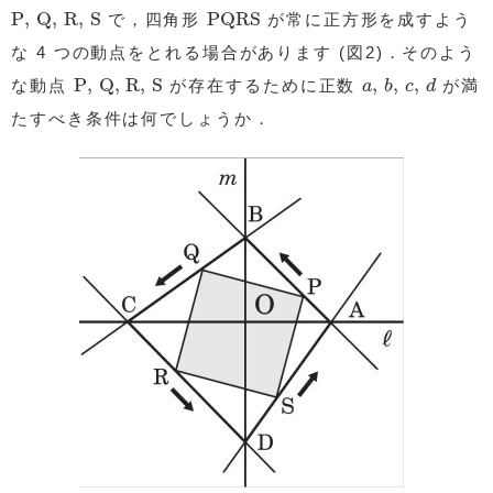
P
,
Q
,
R
,
S
PQRS
P
,
Q
,
R
,
S
PQRS
で，四角形
が常に正方形を成すよう
な 4 つの動点をとれる場合があります (図2)．そのよう
P
,
Q
,
R
,
S
a
,
b
,
c
,
d
P
,
Q
,
R
,
S
,
,
,
な動点
が存在するために正数
が満
a
b
c
d
たすべき条件は何でしょうか．