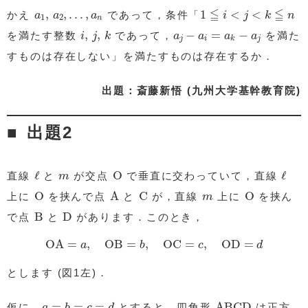
1
≦
i
<
j
<
k
≦
n
a
1
,
a
2
,
…
,
a
n
≦
≦
,
,
…
,
1
<
<
かえ
であって，条件「
a
a
a
i
j
k
n
1
2
n
i
,
j
,
k
a
j
−
a
i
=
a
k
−
a
j
,
,
−
=
−
を満たす整数
であって，
を満た
i
j
k
a
a
a
a
j
i
j
k
すものは存在しない」を満たすものは存在するか．
出題：斎藤新悟 (九州大学基幹教育院)
出題2
ℓ
O
ℓ
m
ℓ
O
ℓ
直線
と
が交点
で垂直に交わっていて，直線
m
A
O
C
O
m
O
A
C
O
上に
を挟んで点
と
が，直線
上に
を挟ん
m
B
D
B
D
で点
と
があります．このとき，
OA
=
a
,
OB
=
b
,
OC
=
c
,
OD
=
d
OA
=
,
OB
=
,
OC
=
,
OD
=
a
b
c
d
とします (図1左)．
ABCD
a
=
b
=
c
=
d
=
=
=
ABCD
仮に，
とすると，四角形
は正方
a
b
c
d