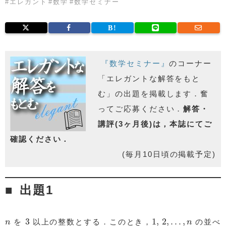
#
エレガント
#
数学
#
数学セミナー
『数学セミナー』
のコーナー
「エレガントな解答をもと
む」の出題を掲載します．奮
ってご応募ください．
解答・
講評(3ヶ月後)は，本誌にてご
確認ください．
(毎月10日頃の掲載予定)
出題1
3
1
,
2
,
…
,
n
n
3
1
,
2
,
…
,
を
以上の整数とする．このとき，
の並べ
n
n