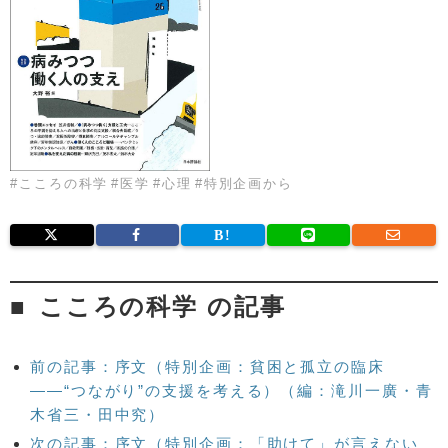
#
こころの科学
#
医学
#
心理
#
特別企画から
こころの科学 の記事
前の記事：序文（特別企画：貧困と孤立の臨床
――“つながり”の支援を考える）（編：滝川一廣・青
木省三・田中究）
次の記事：序文（特別企画：「助けて」が言えない