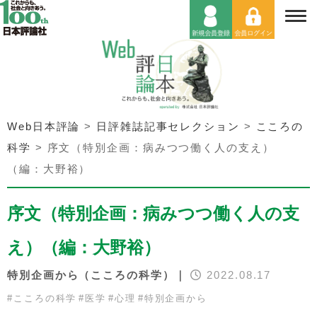
Web日本評論
>
日評雑誌記事セレクション
>
こころの
科学
>
序文（特別企画：病みつつ働く人の支え）
（編：大野裕）
序文（特別企画：病みつつ働く人の支
え）（編：大野裕）
特別企画から（こころの科学）｜
2022.08.17
#
こころの科学
#
医学
#
心理
#
特別企画から