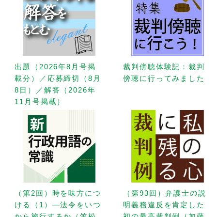
出題（2026年8月号掲
裁判傍聴体験記：裁判
載分）／応募締切（8月
傍聴に行ってみました
8日）／解答（2026年
11月号掲載）
（第2回）時を味方につ
（第93回）弁護士の説
ける（1）—法令をいつ
明義務違反を肯定した
から施行するか（笠松
初の最高裁判例（加藤