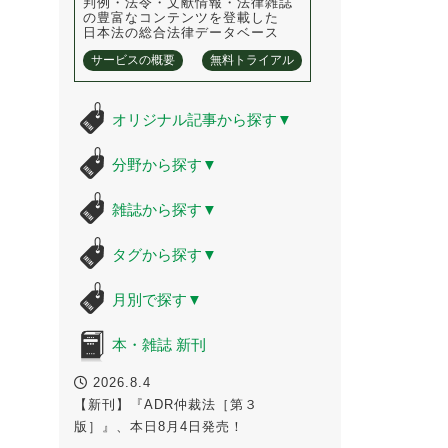
判例・法令・文献情報・法律雑誌
の豊富なコンテンツを登載した
日本法の総合法律データベース
サービスの概要
無料トライアル
オリジナル記事から探す
▼
分野から探す
▼
雑誌から探す
▼
タグから探す
▼
月別で探す
▼
本・雑誌 新刊
2026.8.4
【新刊】『ADR仲裁法［第３
版］』、本日8月4日発売！