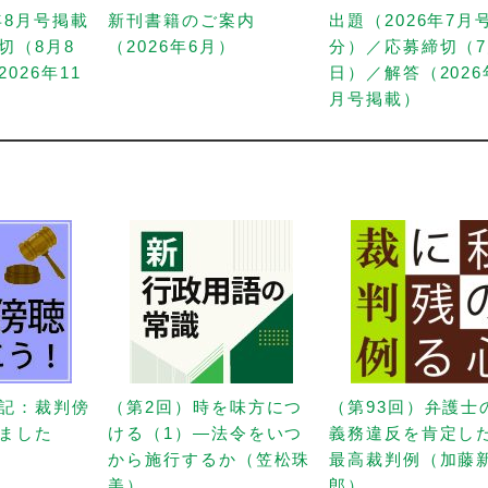
年8月号掲載
新刊書籍のご案内
出題（2026年7月
切（8月8
（2026年6月）
分）／応募締切（7
026年11
日）／解答（2026
月号掲載）
記：裁判傍
（第2回）時を味方につ
（第93回）弁護士
ました
ける（1）—法令をいつ
義務違反を肯定し
から施行するか（笠松珠
最高裁判例（加藤
美）
郎）