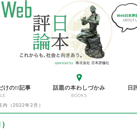
だけの!!記事
話題の本わしづかみ
日
CLE
BOOKS
内（2022年2月）
月）