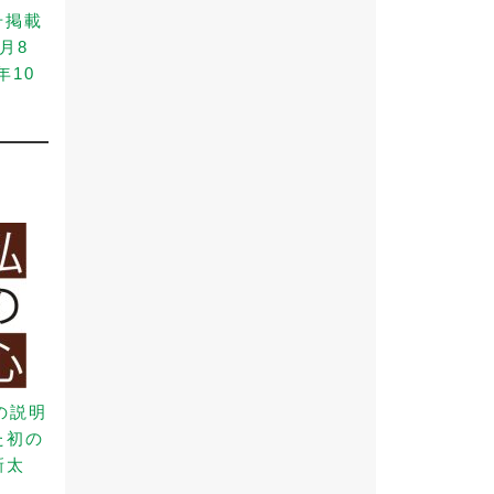
号掲載
月8
年10
の説明
た初の
新太