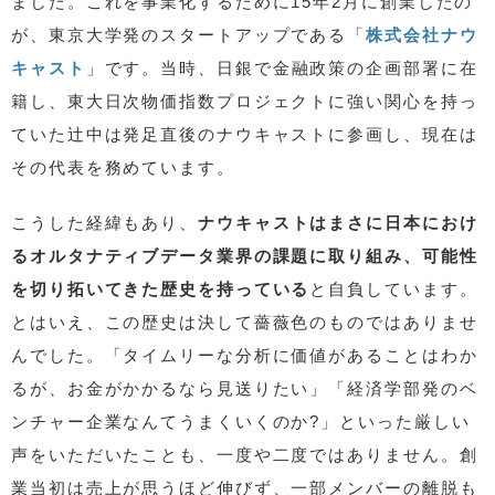
ました。これを事業化するために15年2月に創業したの
が、東京大学発のスタートアップである「
株式会社ナウ
キャスト
」です。当時、日銀で金融政策の企画部署に在
籍し、東大日次物価指数プロジェクトに強い関心を持っ
ていた辻中は発足直後のナウキャストに参画し、現在は
その代表を務めています。
こうした経緯もあり、
ナウキャストはまさに日本におけ
るオルタナティブデータ業界の課題に取り組み、可能性
を切り拓いてきた歴史を持っている
と自負しています。
とはいえ、この歴史は決して薔薇色のものではありませ
んでした。「タイムリーな分析に価値があることはわか
るが、お金がかかるなら見送りたい」「経済学部発のベ
ンチャー企業なんてうまくいくのか?」といった厳しい
声をいただいたことも、一度や二度ではありません。創
業当初は売上が思うほど伸びず、一部メンバーの離脱も