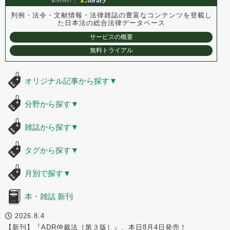
判例・法令・文献情報・法律雑誌の豊富なコンテンツを登載し
た
日本法の総合法律データベース
サービスの概要
無料トライアル
オリジナル記事から探す
▼
分野から探す
▼
雑誌から探す
▼
タグから探す
▼
月別で探す
▼
本・雑誌 新刊
2026.8.4
【新刊】『ADR仲裁法［第３版］』、本日8月4日発売！