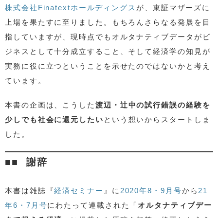
株式会社Finatextホールディングス
が、東証マザーズに
上場を果たすに至りました。もちろんさらなる発展を目
指していますが、現時点でもオルタナティブデータがビ
ジネスとして十分成立すること、そして経済学の知見が
実務に役に立つということを示せたのではないかと考え
ています。
本書の企画は、こうした
渡辺・辻中の試行錯誤の経験を
少しでも社会に還元したい
という想いからスタートしま
した。
謝辞
本書は雑誌『
経済セミナー
』に
2020年8・9月号
から
21
年6・7月号
にわたって連載された「
オルタナティブデー