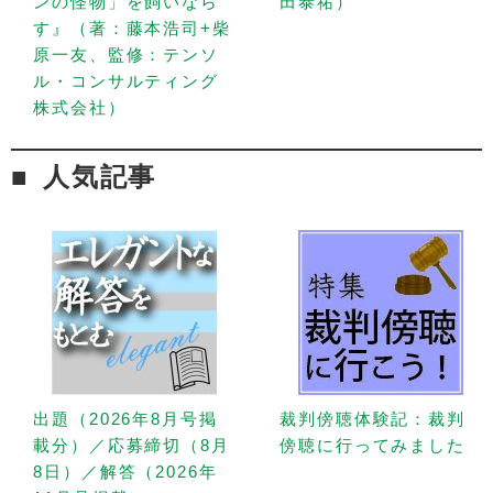
ンの怪物」を飼いなら
田泰祐）
す』（著：藤本浩司+柴
原一友、監修：テンソ
ル・コンサルティング
株式会社）
人気記事
出題（2026年8月号掲
裁判傍聴体験記：裁判
載分）／応募締切（8月
傍聴に行ってみました
8日）／解答（2026年