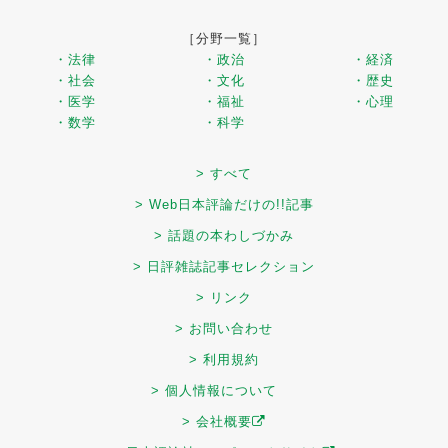
［分野一覧］
・法律
・政治
・経済
・社会
・文化
・歴史
・医学
・福祉
・心理
・数学
・科学
> すべて
> Web日本評論だけの!!記事
> 話題の本わしづかみ
> 日評雑誌記事セレクション
> リンク
> お問い合わせ
> 利用規約
> 個人情報について
> 会社概要