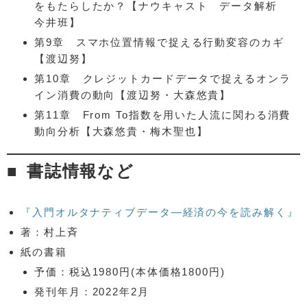
をもたらしたか？【ナウキャスト データ解析
今井班】
第9章 スマホ位置情報で捉える行動変容のカギ
【渡辺努】
第10章 クレジットカードデータで捉えるオンラ
イン消費の動向【渡辺努・大森悠貴】
第11章 From To指数を用いた人流に関わる消費
動向分析【大森悠貴・梅木聖也】
書誌情報など
『入門オルタナティブデータ—経済の今を読み解く』
著：村上斉
紙の書籍
予価：税込1980円(本体価格1800円)
発刊年月：2022年2月