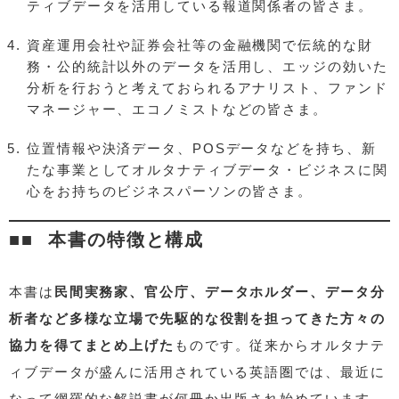
ティブデータを活用している報道関係者の皆さま。
資産運用会社や証券会社等の金融機関で伝統的な財
務・公的統計以外のデータを活用し、エッジの効いた
分析を行おうと考えておられるアナリスト、ファンド
マネージャー、エコノミストなどの皆さま。
位置情報や決済データ、POSデータなどを持ち、新
たな事業としてオルタナティブデータ・ビジネスに関
心をお持ちのビジネスパーソンの皆さま。
本書の特徴と構成
本書は
民間実務家、官公庁、データホルダー、データ分
析者など多様な立場で先駆的な役割を担ってきた方々の
協力を得てまとめ上げた
ものです。従来からオルタナテ
ィブデータが盛んに活用されている英語圏では、最近に
なって網羅的な解説書が何冊か出版され始めています。