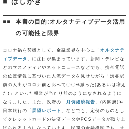
はしがき
本書の特徴と構成
ナウキャストの歴史と執筆のモチベーション
謝辞
本書の目的:オルタナティブデータ活用
目次
の可能性と限界
書誌情報など
関連情報
コロナ禍を契機として、金融業界を中心に「
オルタナテ
ィブデータ
」に注目が集まっています。新聞・テレビな
どのマスメディアやネットニュースなどでも、携帯電話
の位置情報に基づいた人流データを見せながら「渋谷駅
前の人出がコロナ前と比べて〇〇%減った(あるいは増え
た)」といった報道が当たり前のようになされるように
なりました。また、政府の「
月例経済報告
」(内閣府)や
日本銀行の「
展望レポート
」などでも、定例のものとし
てクレジットカードの決済データやPOSデータが取り上
げられるようになっています。民間の金融機関でも、オ