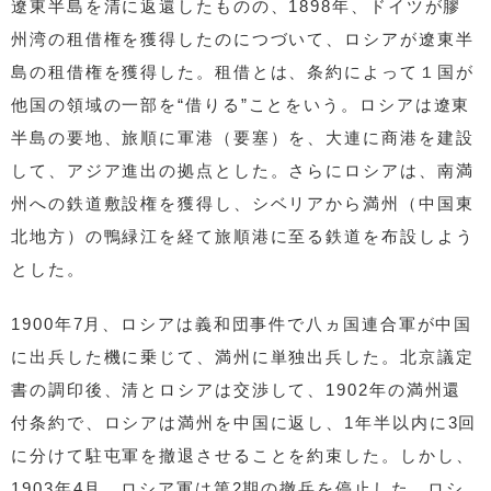
遼東半島を清に返還したものの、1898年、ドイツが膠
州湾の租借権を獲得したのにつづいて、ロシアが遼東半
島の租借権を獲得した。租借とは、条約によって１国が
他国の領域の一部を“借りる”ことをいう。ロシアは遼東
半島の要地、旅順に軍港（要塞）を、大連に商港を建設
して、アジア進出の拠点とした。さらにロシアは、南満
州への鉄道敷設権を獲得し、シベリアから満州（中国東
北地方）の鴨緑江を経て旅順港に至る鉄道を布設しよう
とした。
1900年7月、ロシアは義和団事件で八ヵ国連合軍が中国
に出兵した機に乗じて、満州に単独出兵した。北京議定
書の調印後、清とロシアは交渉して、1902年の満州還
付条約で、ロシアは満州を中国に返し、1年半以内に3回
に分けて駐屯軍を撤退させることを約束した。しかし、
1903年4月、ロシア軍は第2期の撤兵を停止した。ロシ