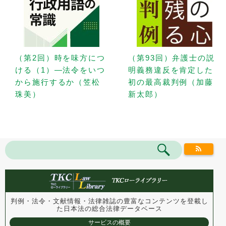
（第2回）時を味方につ
（第93回）弁護士の説
ける（1）—法令をいつ
明義務違反を肯定した
から施行するか（笠松
初の最高裁判例（加藤
珠美）
新太郎）
判例・法令・文献情報・法律雑誌の豊富なコンテンツを登載し
た
日本法の総合法律データベース
サービスの概要