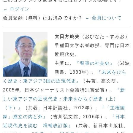
→ ログイン
会員登録（無料）はお済みですか？
→ 会員について
大日方純夫
（おびなた・すみお）
早稲田大学名誉教授、専門は日本
近現代史。
主著に、
『警察の社会史』
（岩波
新書、1993年）、
『未来をひら
く歴史：東アジア3国の近現代史』
（共著、高文研、
2005年、日本ジャーナリスト会議特別賞受賞）、
『新
しい東アジアの近現代史：未来をひらく歴史（上）
（下）』
（共著、日本評論社、2012年）、
『「主権国
家」成立の内と外』
（吉川弘文館、2016年）、
『日本
近現代史を読む 増補改訂版』
（共著、新日本出版社、