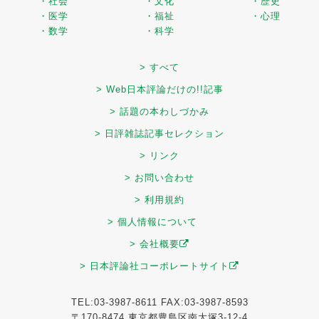
・社会
・文化
・歴史
・医学
・福祉
・心理
・数学
・科学
> すべて
> Web日本評論だけの!!記事
> 話題の本わしづかみ
> 日評雑誌記事セレクション
> リンク
> お問い合わせ
> 利用規約
> 個人情報について
> 会社概要
> 日本評論社コーポレートサイト
TEL:03-3987-8611 FAX:03-3987-8593
〒170-8474 東京都豊島区南大塚3-12-4