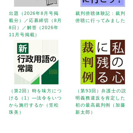
出題（2026年8月号掲
裁判傍聴体験記：裁判
載分）／応募締切（8月
傍聴に行ってみました
8日）／解答（2026年
11月号掲載）
（第2回）時を味方につ
（第93回）弁護士の説
ける（1）—法令をいつ
明義務違反を肯定した
から施行するか（笠松
初の最高裁判例（加藤
珠美）
新太郎）