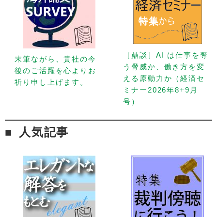
［鼎談］AI は仕事を奪
末筆ながら、貴社の今
う脅威か、働き方を変
後のご活躍を心よりお
える原動力か（経済セ
祈り申し上げます。
ミナー2026年8+9月
号）
人気記事