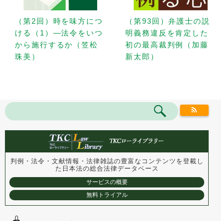
（第2回）時を味方につ
（第93回）弁護士の説
ける（1）—法令をいつ
明義務違反を肯定した
から施行するか（笠松
初の最高裁判例（加藤
珠美）
新太郎）
判例・法令・文献情報・法律雑誌の豊富なコンテンツを登載し
た
日本法の総合法律データベース
サービスの概要
無料トライアル