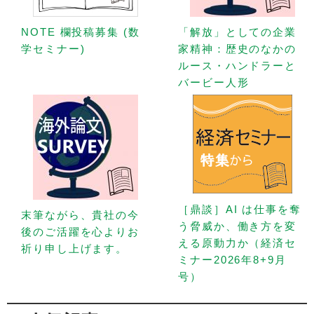
NOTE 欄投稿募集 (数
「解放」としての企業
学セミナー)
家精神：歴史のなかの
ルース・ハンドラーと
バービー人形
［鼎談］AI は仕事を奪
末筆ながら、貴社の今
う脅威か、働き方を変
後のご活躍を心よりお
える原動力か（経済セ
祈り申し上げます。
ミナー2026年8+9月
号）