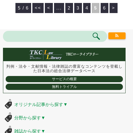
5 / 6
<<
<
...
2
3
4
5
6
>
判例・法令・文献情報・法律雑誌の豊富なコンテンツを登載し
た
日本法の総合法律データベース
サービスの概要
無料トライアル
オリジナル記事から探す
▼
分野から探す
▼
雑誌から探す
▼