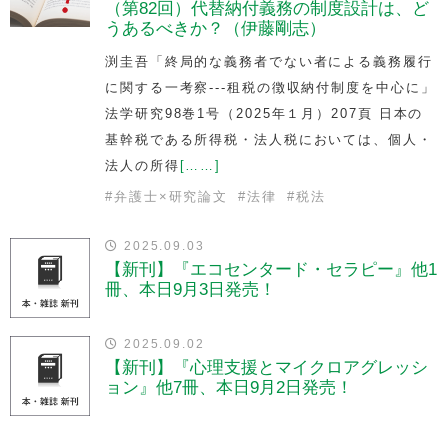
（第82回）代替納付義務の制度設計は、ど
うあるべきか？（伊藤剛志）
渕圭吾「終局的な義務者でない者による義務履行
に関する一考察---租税の徴収納付制度を中心に」
法学研究98巻1号（2025年１月）207頁 日本の
基幹税である所得税・法人税においては、個人・
法人の所得
[……]
#
弁護士×研究論文
#
法律
#
税法
2025.09.03
【新刊】『エコセンタード・セラピー』他1
冊、本日9月3日発売！
2025.09.02
【新刊】『心理支援とマイクロアグレッシ
ョン』他7冊、本日9月2日発売！