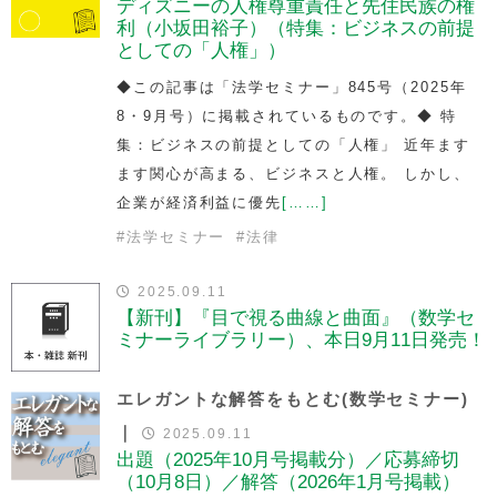
ディズニーの人権尊重責任と先住民族の権
利（小坂田裕子）（特集：ビジネスの前提
としての「人権」）
◆この記事は「法学セミナー」845号（2025年
8・9月号）に掲載されているものです。◆ 特
集：ビジネスの前提としての「人権」 近年ます
ます関心が高まる、ビジネスと人権。 しかし、
企業が経済利益に優先
[……]
#
法学セミナー
#
法律
2025.09.11
【新刊】『目で視る曲線と曲面』（数学セ
ミナーライブラリー）、本日9月11日発売！
エレガントな解答をもとむ(数学セミナー)
｜
2025.09.11
出題（2025年10月号掲載分）／応募締切
（10月8日）／解答（2026年1月号掲載）