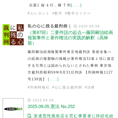
4
7
4
7
出題1 縦
行，横
列
[……]
#
エレガント
#
数学
#
数学セミナー
私の心に残る裁判例｜
2025.09.08
（第87回）二要件説の起点—藤田嗣治絵画
複製事件と著作権法の実践的解釈（高林
龍）
藤田嗣治絵画複製事件東京地裁判決 美術全集へ
の絵画の複製物の掲載が著作権法32条１項に規定
する引用とは認められないとされた事例 東京地
方裁判所昭和59年8月31日判決 【判例時報1127
号138頁】
[……]
#
判例時報社
#
心に残る裁判例
#
法律
2025.09.06
2025.09.05 憲法 No.252
派遣型性風俗店を営む事業者に持続化給