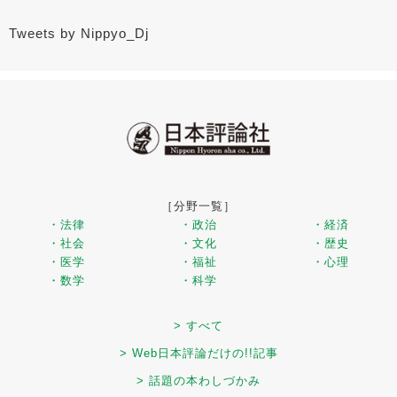
Tweets by Nippyo_Dj
［分野一覧］
・法律
・政治
・経済
・社会
・文化
・歴史
・医学
・福祉
・心理
・数学
・科学
> すべて
> Web日本評論だけの!!記事
> 話題の本わしづかみ