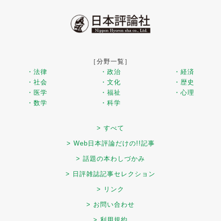
［分野一覧］
・法律
・政治
・経済
・社会
・文化
・歴史
・医学
・福祉
・心理
・数学
・科学
> すべて
> Web日本評論だけの!!記事
> 話題の本わしづかみ
> 日評雑誌記事セレクション
> リンク
> お問い合わせ
> 利用規約