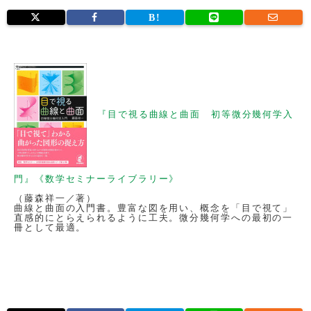
『目で視る曲線と曲面 初等微分幾何学入
門』《数学セミナーライブラリー》
（藤森祥一／著）
曲線と曲面の入門書。豊富な図を用い、概念を「目で視て」
直感的にとらえられるように工夫。微分幾何学への最初の一
冊として最適。