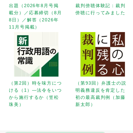
出題（2026年8月号掲
裁判傍聴体験記：裁判
載分）／応募締切（8月
傍聴に行ってみました
8日）／解答（2026年
11月号掲載）
（第2回）時を味方につ
（第93回）弁護士の説
ける（1）—法令をいつ
明義務違反を肯定した
から施行するか（笠松
初の最高裁判例（加藤
珠美）
新太郎）