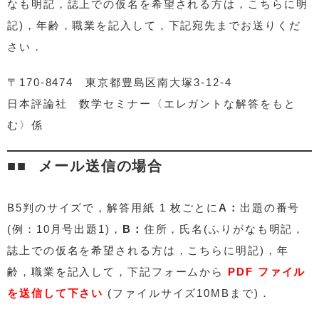
なも明記，誌上での仮名を希望される方は，こちらに明
記)，年齢，職業を記入して，下記宛先までお送りくだ
さい．
〒170-8474 東京都豊島区南大塚3-12-4
日本評論社 数学セミナー〈エレガントな解答をもと
む〉係
メール送信の場合
B5判のサイズで，解答用紙 1 枚ごとに
A：
出題の番号
(例：10月号出題1)，
B：
住所，氏名(ふりがなも明記，
誌上での仮名を希望される方は，こちらに明記)，年
齢，職業を記入して，下記フォームから
PDF ファイル
を送信して下さい
(ファイルサイズ10MBまで)．