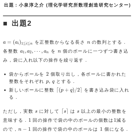
出題：小泉淳之介 (理化学研究所数理創造研究センター)
出題2
a
=
(
a
i
)
1
≦
i
≦
n
n
=
(
)
を正整数からなる長さ
の数列とする．
a
a
n
≦
≦
1
i
i
n
a
1
,
a
2
,
⋯
,
a
n
n
,
,
⋯
,
各整数
を
個のボールに一つずつ書き込
a
a
a
n
1
2
n
み，袋に入れ以下の操作を繰り返す．
2
2
袋からボールを
個取り出し，各ボールに書かれた
p
,
q
,
整数をそれぞれ
とする．
p
q
⌈
(
p
+
q
)
/
2
⌉
⌈
(
+
)
/
2
⌉
新しいボールに整数
を書き込み袋に入れ
p
q
る．
⌈
s
⌉
s
s
⌈
⌉
ただし，実数
に対して
は
以上の最小の整数を
s
s
s
1
1
1
1
意味する．
回の操作で袋の中のボールの個数は
減る
n
−
1
1
−
1
1
ので，
回の操作で袋の中のボールは
個になる．
n