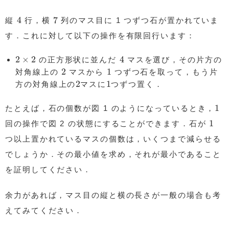
4
7
4
7
縦
行，横
列のマス目に 1 つずつ石が置かれていま
す．これに対して以下の操作を有限回行います：
2
×
2
4
2
×
2
4
の正方形状に並んだ
マスを選び，その片方の
2
1
2
1
対角線上の
マスから
つずつ石を取って，もう片
2
1
2
1
方の対角線上の
マスに
つずつ置く．
1
1
たとえば，石の個数が図 1 のようになっているとき，
1
1
回の操作で図 2 の状態にすることができます．石が
つ以上置かれているマスの個数は，いくつまで減らせる
でしょうか．その最小値を求め，それが最小であること
を証明してください．
余力があれば，マス目の縦と横の長さが一般の場合も考
えてみてください．