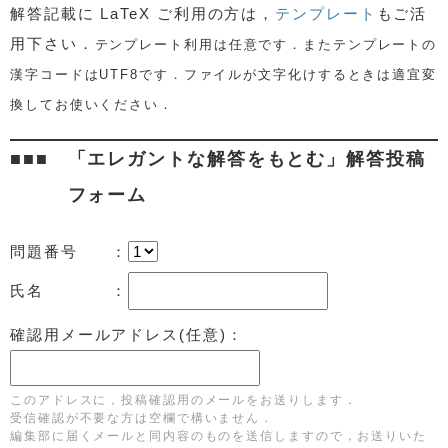
解答記載に
LaTeX ご利用の方は，
テンプレート
もご活
用下さい．
テンプレート利用は任意です．またテンプレートの
漢字コードはUTF8です．ファイルが文字化けするときは適宜変
換してお使いください．
「エレガントな解答をもとむ」解答投稿
フォーム
問題番号 ：
氏名 ：
確認用メールアドレス(任意)：
このアドレスに，投稿確認用のメールをお送りします．
受信確認が不要な方は空欄で構いません．
編集部に届くメールと同内容のものを送信しますので，お送りいた