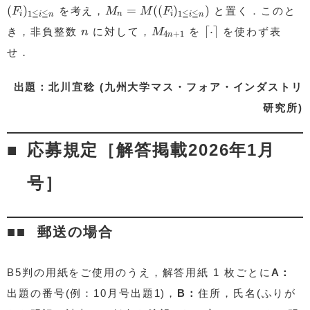
(
F
i
)
1
≦
i
≦
n
M
n
=
M
(
(
F
i
)
1
≦
i
≦
n
)
(
)
=
(
(
)
)
を考え，
と置く．このと
F
M
M
F
≦
≦
≦
≦
1
1
i
n
i
i
n
i
n
⌈
⋅
⌉
M
4
n
+
1
n
⌈
⋅
⌉
き，非負整数
に対して，
を
を使わず表
n
M
4
+
1
n
せ．
出題：北川宜稔 (九州大学マス・フォア・インダストリ
研究所)
応募規定［解答掲載2026年1月
号］
郵送の場合
B5判の用紙をご使用のうえ，解答用紙 1 枚ごとに
A：
出題の番号(例：10月号出題1)，
B：
住所，氏名(ふりが