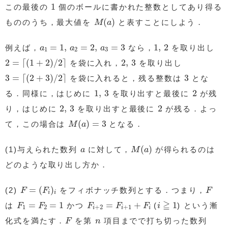
1
1
この最後の
個のボールに書かれた整数としてあり得る
M
(
a
)
(
)
もののうち，最大値を
と表すことにしよう．
M
a
a
1
=
1
,
a
2
=
2
,
a
3
=
3
1
,
2
=
1
,
=
2
,
=
3
1
,
2
例えば，
なら，
を取り出し
a
a
a
1
2
3
2
=
⌈
(
1
+
2
)
/
2
⌉
2
,
3
2
=
⌈
(
1
+
2
)
/
2
⌉
2
,
3
を袋に入れ，
を取り出し
3
=
⌈
(
2
+
3
)
/
2
⌉
3
3
=
⌈
(
2
+
3
)
/
2
⌉
3
を袋に入れると，残る整数は
とな
1
,
3
2
1
,
3
2
る．同様に，はじめに
を取り出すと最後に
が残
2
,
3
2
2
,
3
2
り，はじめに
を取り出すと最後に
が残る．よっ
M
(
a
)
=
3
(
)
=
3
て，この場合は
となる．
M
a
M
(
a
)
a
(
)
(1)与えられた数列
に対して，
が得られるのは
a
M
a
どのような取り出し方か．
F
=
(
F
i
)
i
F
=
(
)
(2)
をフィボナッチ数列とする．つまり，
F
F
F
i
i
i
≧
1
F
1
=
F
2
=
1
F
i
+
2
=
F
i
+
1
+
F
i
≧
=
=
1
=
+
1
は
かつ
(
) という漸
F
F
F
F
F
i
1
2
+
2
+
1
i
i
i
F
n
化式を満たす．
を第
項目までで打ち切った数列
F
n