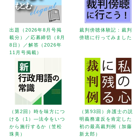
出題（2026年8月号掲
裁判傍聴体験記：裁判
載分）／応募締切（8月
傍聴に行ってみました
8日）／解答（2026年
11月号掲載）
（第2回）時を味方につ
（第93回）弁護士の説
ける（1）—法令をいつ
明義務違反を肯定した
から施行するか（笠松
初の最高裁判例（加藤
珠美）
新太郎）