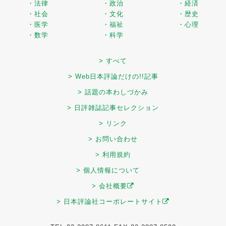
・法律
・政治
・経済
・社会
・文化
・歴史
・医学
・福祉
・心理
・数学
・科学
> すべて
> Web日本評論だけの!!記事
> 話題の本わしづかみ
> 日評雑誌記事セレクション
> リンク
> お問い合わせ
> 利用規約
> 個人情報について
> 会社概要
> 日本評論社コーポレートサイト