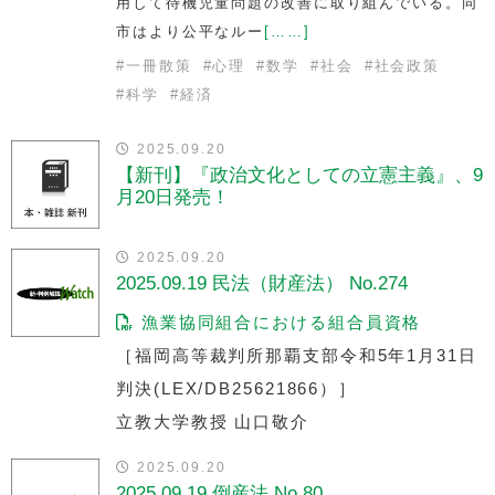
用して待機児童問題の改善に取り組んでいる。同
市はより公平なルー
[……]
#
一冊散策
#
心理
#
数学
#
社会
#
社会政策
#
科学
#
経済
2025.09.20
【新刊】『政治文化としての立憲主義』、9
月20日発売！
2025.09.20
2025.09.19 民法（財産法） No.274
漁業協同組合における組合員資格
［福岡高等裁判所那覇支部令和5年1月31日
判決(LEX/DB25621866）］
立教大学教授 山口敬介
2025.09.20
2025.09.19 倒産法 No.80