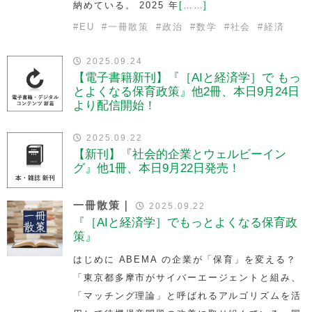
納めている。 2025 年
[……]
#
EU
#
一冊散策
#
政治
#
数学
#
社会
#
経済
2025.09.24
【電子書籍新刊】『［AIと経済学］で もっ
とよくなる保育政策』他2冊、本日9月24日
より配信開始！
2025.09.22
【新刊】『社会的企業とウェルビーイン
グ』他1冊、本日9月22日発売！
一冊散策｜
2025.09.22
『［AIと経済学］でもっとよくなる保育政
策』
はじめに ABEMA の企業が「保育」を変える？
「東京都多摩市がサイバーエージェントと組み、
「マッチング理論」と呼ばれるアルゴリズムを活