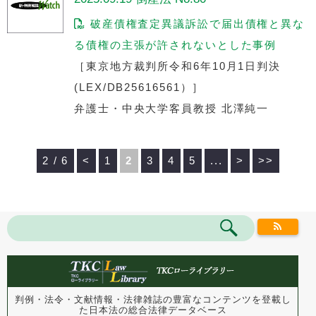
破産債権査定異議訴訟で届出債権と異な
る債権の主張が許されないとした事例
［東京地方裁判所令和6年10月1日判決
(LEX/DB25616561）］
弁護士・中央大学客員教授 北澤純一
2 / 6
<
1
2
3
4
5
...
>
>>
判例・法令・文献情報・法律雑誌の豊富なコンテンツを登載し
た
日本法の総合法律データベース