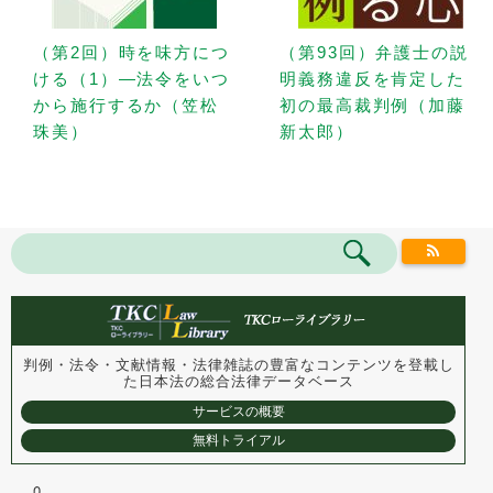
（第2回）時を味方につ
（第93回）弁護士の説
ける（1）—法令をいつ
明義務違反を肯定した
から施行するか（笠松
初の最高裁判例（加藤
珠美）
新太郎）
判例・法令・文献情報・法律雑誌の豊富なコンテンツを登載し
た
日本法の総合法律データベース
サービスの概要
無料トライアル