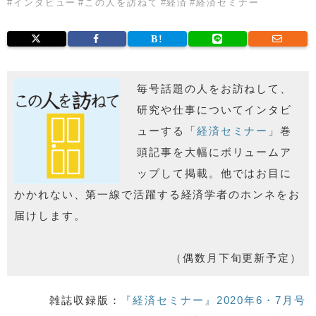
#
インタビュー
#
この人を訪ねて
#
経済
#
経済セミナー
毎号話題の人をお訪ねして、
研究や仕事についてインタビ
ューす
る「
経済セミナー
」巻
頭記事を大幅にボリュームア
ップして掲載。他では
お目に
かかれない、第一線で活躍する経済学者のホンネをお
届けし
ます。
（偶数月下旬更新予定）
雑誌収録版：
『経済セミナー』2020年6・7月号