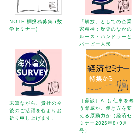
NOTE 欄投稿募集 (数
「解放」としての企業
学セミナー)
家精神：歴史のなかの
ルース・ハンドラーと
バービー人形
［鼎談］AI は仕事を奪
末筆ながら、貴社の今
う脅威か、働き方を変
後のご活躍を心よりお
える原動力か（経済セ
祈り申し上げます。
ミナー2026年8+9月
号）