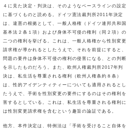
４に見た決定・判決は、そのようなベースラインの設定
に基づくものと読める。ドイツ憲法裁判所2011年決定
は、違憲の根拠として、一般人格権（ドイツ連邦共和国
基本法２条１項）および身体不可侵の権利（同２項）の
二つの権利を挙げる。これは、一般人格権から性別変更
請求権が導かれるとしたうえで、それを前提にすると、
問題の要件は身体不可侵の権利の侵害になる、との判断
を示したものだろう。また、欧州人権裁判所2017年判
決は、私生活を尊重される権利（欧州人権条約８条）
は、性的アイデンティティーについても適用されるとし
たうえで、手術を性別変更の要件にするのはその権利を
害するとしている。これは、私生活を尊重される権利に
は性別変更請求権を含むという趣旨の論証である。
他方、本件決定は、特例法は「手術を受けること自体を