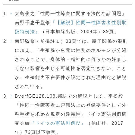
1.
↑
大島俊之「性同一性障害に関する法的な諸問題」
南野千恵子監修
『【解説】性同一性障害者性別取
扱特例法』
（日本加除出版、2004年）39頁。
2.
↑
南野監修・前掲註１）93頁では、親子関係の混乱
に加え、「生殖腺から元の性別のホルモンが分泌
されることで、身体的・精神的に何らかの好まし
くない影響を生じる可能性を否定できない」こと
が、生殖能力不在要件が設定された理由だと解説
されている。
3.
↑
BverfGE128,109.邦語での解説として、平松毅
「性同一性障害者に戸籍法上の登録要件として外
科手術を求める規定の違憲性」ドイツ憲法判例研
究会編
『ドイツの憲法判例Ⅳ』
（信山社、2017
年）73頁以下参照。