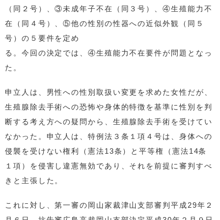
（同２号）、③未成年子不在（同３号）、④生殖能力不
在（同４号）、⑤他の性別の性器への近似外観（同５
号）の５要件を定め
る。今回の決定では、④生殖能力不在要件が問題となっ
た。
申立人は、男性への性別取扱い変更を求めた女性だが、
生殖腺除去手術への恐怖や身体的特徴を基準に性別を判
断する考え方への疑問から、生殖腺除去手術を受けてい
なかった。申立人は、特例法３条１項４号は、身体への
侵襲を受けない権利（憲法13条）と平等権（憲法14条
１項）を侵害し違憲無効であり、それを前提に審判すべ
きと主張した。
これに対し、第一審の岡山家裁津山支部審判平成29年２
月６日、抗告審広島高裁岡山支部決定平成30年２月９日