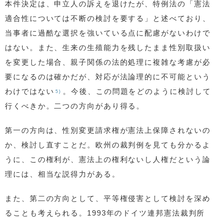
本件決定は、申立人の訴えを退けたが、特例法の「憲法
適合性については不断の検討を要する」と述べており、
当事者に過酷な選択を強いている点に配慮がないわけで
はない。また、生来の生殖能力を残したまま性別取扱い
を変更した場合、親子関係の法的処理に複雑な考慮が必
要になるのは確かだが、対応が法論理的に不可能という
わけではない
。今後、この問題をどのように検討して
5)
行くべきか。二つの方向があり得る。
第一の方向は、性別変更請求権が憲法上保障されないの
か、検討し直すことだ。欧州の裁判例を見ても分かるよ
うに、この権利が、憲法上の権利ないし人権だという論
理には、相当な説得力がある。
また、第二の方向として、平等権侵害として検討を深め
ることも考えられる。1993年のドイツ連邦憲法裁判所