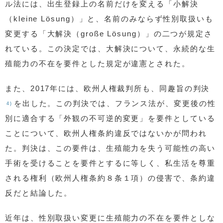
ル法には、出生登録上の名前だけを変える「小解決
（kleine Lösung）」と、名前のみならず性別取扱いも
変更する「大解決（große Lösung）」の二つが規定さ
れている。この決定では、大解決について、永続的な生
殖能力の不在を要件とした規定が違憲とされた。
また、2017年には、欧州人権裁判所も、同趣旨の判決
を出した。この判決では、フランス法が、変更後の性
4)
別に適合する「外観の不可逆的変更」を要件としている
ことについて、欧州人権条約違反ではないかが問われ
た。判決は、この要件は、生殖能力を失う可能性の高い
手術を受けることを要件とするに等しく、私生活を尊重
される権利（欧州人権条約８条１項）の侵害で、条約違
反だと結論した。
近年は、性別取扱い変更に生殖能力の不在を要件としな