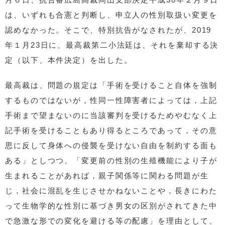
は、いずれも合憲と判断し、申立人の性別取扱い変更を
認めなかった。そこで、特別抗告がなされたが、2019
年１月23日に、最高裁第二小法廷は、それを棄却する決
定（以下、本件決定）を出した。
最高裁は、問題の規定は「手術を受けること自体を強制
するものではないが，性同一性障害者によっては，上記
手術まで望まないのに当該審判を受けるためやむなく上
記手術を受けることもあり得るところであって，その意
思に反して身体への侵襲を受けない自由を制約する面も
ある」としつつ、「変更前の性別の生殖機能により子が
生まれることがあれば，親子関係等に関わる問題が生
じ，社会に混乱を生じさせかねないことや，長きにわた
って生物学的な性別に基づき男女の区別がされてきた中
で急激な形での変化を避ける等の配慮」を理由として、