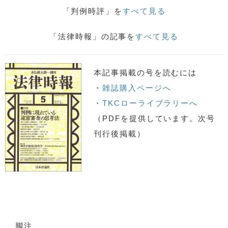
「判例時評」を
すべて見る
「法律時報」の記事を
すべて見る
本記事掲載の号を読むには
・
雑誌購入ページへ
・
TKCローライブラリーへ
（PDFを提供しています。次号
刊行後掲載）
脚注