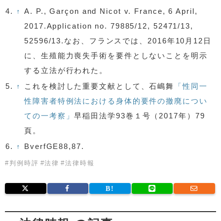
4.
↑
A. P., Garçon and Nicot v. France, 6 April,
2017.Application no. 79885/12, 52471/13,
52596/13.なお、フランスでは、2016年10月12日
に、生殖能力喪失手術を要件としないことを明示
する立法が行われた。
5.
↑
これを検討した重要文献として、石嶋舞
「性同一
性障害者特例法における身体的要件の撤廃につい
ての一考察」
早稲田法学93巻１号（2017年）79
頁。
6.
↑
BverfGE88,87.
#
判例時評
#
法律
#
法律時報