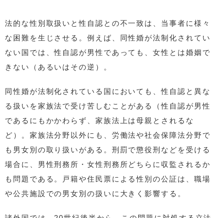
法的な性別取扱いと性自認との不一致は、当事者に様々
な困難を生じさせる。例えば、同性婚が法制化されてい
ない国では、性自認が男性であっても、女性とは婚姻で
きない（あるいはその逆）。
同性婚が法制化されている国においても、性自認と異な
る扱いを家族法で受け苦しむことがある（性自認が男性
であるにもかかわらず、家族法上は母親とされるな
ど）。家族法分野以外にも、労働法や社会保障法分野で
も男女別の取り扱いがある。刑罰で懲役刑などを受ける
場合に、男性刑務所・女性刑務所どちらに収監されるか
も問題である。戸籍や住民票による性別の公証は、職場
や公共施設での男女別の扱いに大きく影響する。
諸外国では、20世紀後半から、この問題に対処する立法