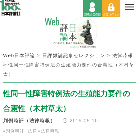
Web日本評論
>
日評雑誌記事セレクション
>
法律時報
>
性同一性障害特例法の生殖能力要件の合憲性（木村草
太）
性同一性障害特例法の生殖能力要件の
合憲性（木村草太）
判例時評（法律時報）｜
2019.05.10
#
判例時評
#
法律
#
法律時報