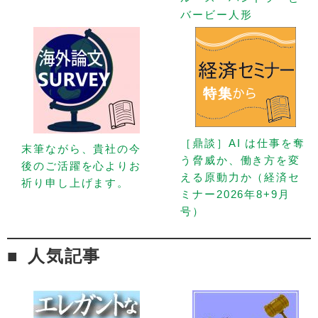
バービー人形
［鼎談］AI は仕事を奪
末筆ながら、貴社の今
う脅威か、働き方を変
後のご活躍を心よりお
える原動力か（経済セ
祈り申し上げます。
ミナー2026年8+9月
号）
人気記事