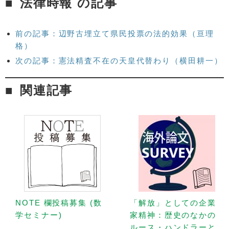
法律時報 の記事
前の記事：辺野古埋立て県民投票の法的効果（亘理
格）
次の記事：憲法精査不在の天皇代替わり（横田耕一）
関連記事
NOTE 欄投稿募集 (数
「解放」としての企業
学セミナー)
家精神：歴史のなかの
ルース・ハンドラーと