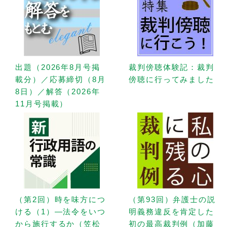
出題（2026年8月号掲
裁判傍聴体験記：裁判
載分）／応募締切（8月
傍聴に行ってみました
8日）／解答（2026年
11月号掲載）
（第2回）時を味方につ
（第93回）弁護士の説
ける（1）—法令をいつ
明義務違反を肯定した
から施行するか（笠松
初の最高裁判例（加藤