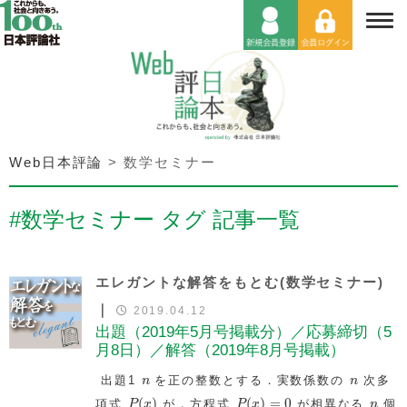
Web日本評論
>
数学セミナー
#数学セミナー タグ 記事一覧
エレガントな解答をもとむ(数学セミナー)
｜
2019.04.12
出題（2019年5月号掲載分）／応募締切（5
月8日）／解答（2019年8月号掲載）
n
n
出題1
を正の整数とする．実数係数の
次多
n
n
P
(
x
)
P
(
x
)
=
0
n
(
)
(
)
=
0
項式
が，方程式
が相異なる
個
P
x
P
x
n