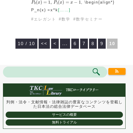
(
)
=
1
,
(
)
=
−
1
, \begin{align*}
P
x
P
x
x
0
1
P_n(x) =x^k
[……]
#
エレガント
#
数学
#
数学セミナー
10 / 10
<<
<
...
6
7
8
9
10
判例・法令・文献情報・法律雑誌の豊富なコンテンツを登載し
た
日本法の総合法律データベース
サービスの概要
無料トライアル