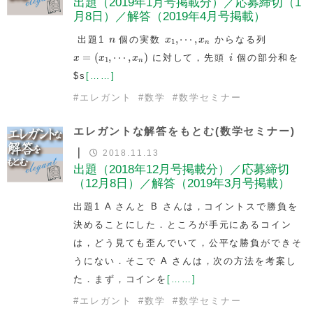
出題（2019年1月号掲載分）／応募締切（1
月8日）／解答（2019年4月号掲載）
n
x
1
,
⋯
,
x
n
,
⋯
,
出題1
個の実数
からなる列
n
x
x
1
n
x
=
(
x
1
,
⋯
,
x
n
)
i
=
(
,
⋯
,
)
に対して，先頭
個の部分和を
x
x
x
i
1
n
$s
[……]
#
エレガント
#
数学
#
数学セミナー
エレガントな解答をもとむ(数学セミナー)
｜
2018.11.13
出題（2018年12月号掲載分）／応募締切
（12月8日）／解答（2019年3月号掲載）
出題1 A さんと B さんは，コイントスで勝負を
決めることにした．ところが手元にあるコイン
は，どう見ても歪んでいて，公平な勝負ができそ
うにない．そこで A さんは，次の方法を考案し
た．まず，コインを
[……]
#
エレガント
#
数学
#
数学セミナー