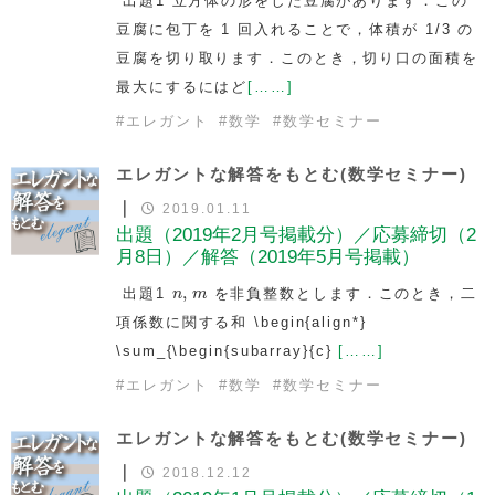
出題1 立方体の形をした豆腐があります．この
豆腐に包丁を 1 回入れることで，体積が 1/3 の
豆腐を切り取ります．このとき，切り口の面積を
最大にするにはど
[……]
#
エレガント
#
数学
#
数学セミナー
エレガントな解答をもとむ(数学セミナー)
｜
2019.01.11
出題（2019年2月号掲載分）／応募締切（2
月8日）／解答（2019年5月号掲載）
n
,
m
,
出題1
を非負整数とします．このとき，二
n
m
項係数に関する和 \begin{align*}
\sum_{\begin{subarray}{c}
[……]
#
エレガント
#
数学
#
数学セミナー
エレガントな解答をもとむ(数学セミナー)
｜
2018.12.12