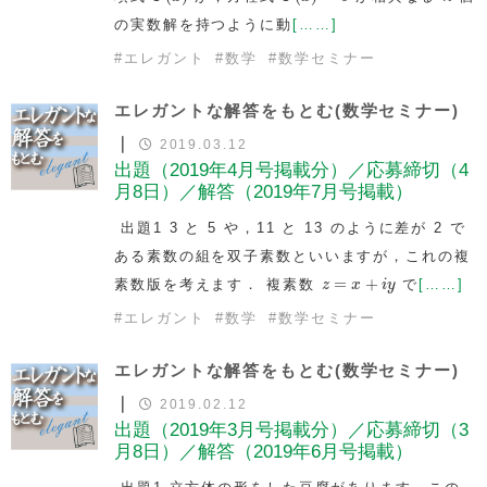
の実数解を持つように動
[……]
#
エレガント
#
数学
#
数学セミナー
エレガントな解答をもとむ(数学セミナー)
｜
2019.03.12
出題（2019年4月号掲載分）／応募締切（4
月8日）／解答（2019年7月号掲載）
出題1 3 と 5 や，11 と 13 のように差が 2 で
ある素数の組を双子素数といいますが，これの複
z
=
x
+
i
y
=
+
素数版を考えます． 複素数
で
[……]
z
x
i
y
#
エレガント
#
数学
#
数学セミナー
エレガントな解答をもとむ(数学セミナー)
｜
2019.02.12
出題（2019年3月号掲載分）／応募締切（3
月8日）／解答（2019年6月号掲載）