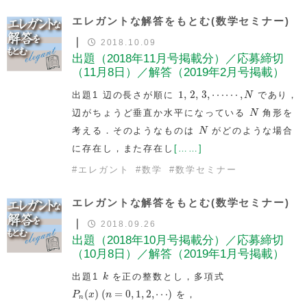
エレガントな解答をもとむ(数学セミナー)
｜
2018.10.09
出題（2018年11月号掲載分）／応募締切
（11月8日）／解答（2019年2月号掲載）
1
,
2
,
3
,
⋯
⋯
,
N
1
,
2
,
3
,
⋯
⋯
,
出題1 辺の長さが順に
であり，
N
N
辺がちょうど垂直か水平になっている
角形を
N
N
考える．そのようなものは
がどのような場合
N
に存在し，また存在し
[……]
#
エレガント
#
数学
#
数学セミナー
エレガントな解答をもとむ(数学セミナー)
｜
2018.09.26
出題（2018年10月号掲載分）／応募締切
（10月8日）／解答（2019年1月号掲載）
k
出題1
を正の整数とし，多項式
k
P
n
(
x
)
(
n
=
0
,
1
,
2
,
⋯
)
(
)
(
=
0
,
1
,
2
,
⋯
)
を，
P
x
n
n
P
0
(
x
)
=
1
,
P
1
(
x
)
=
x
−
1