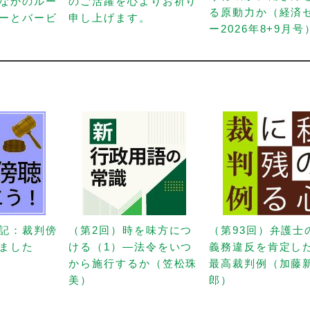
なかのルー
のご活躍を心よりお祈り
る原動力か（経済
ーとバービ
申し上げます。
ー2026年8+9月号
記：裁判傍
（第2回）時を味方につ
（第93回）弁護士
ました
ける（1）—法令をいつ
義務違反を肯定し
から施行するか（笠松珠
最高裁判例（加藤
美）
郎）