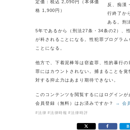
定価：税込 2,090円（本体価
反、痴漢
格 1,900円）
行終了か
ある。刑
5年であるから（刑法27条・34条の2）
が科されることになる。性犯罪プログラム
ことになる。
他方で、下着泥棒等は窃盗罪、性的暴行の
罪にはカウントされない。捕まることを覚
対する抑止力はあまり期待できない。
このコンテンツを閲覧するにはログインが
会員登録（無料）はお済みですか？
→ 会
#
法律
#
法律時報
#
法律時評