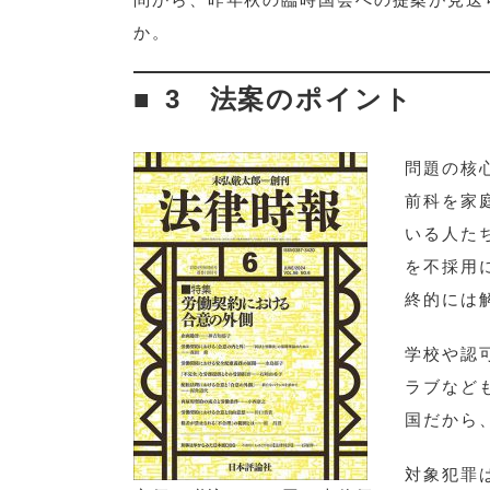
か。
3 法案のポイント
問題の核
前科を家
いる人た
を不採用
終的には
学校や認
ラブなど
国だから
対象犯罪