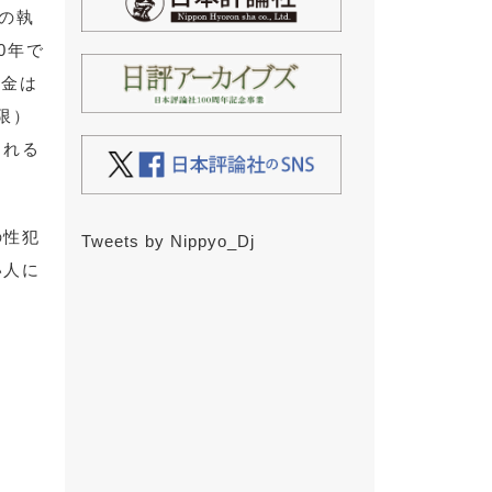
の執
0年で
罰金は
限）
される
の性犯
Tweets by Nippyo_Dj
い人に