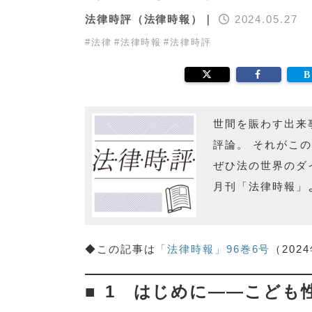
法律時評（法律時報）｜
2024.05.27
#
法律
#
法律時報
#
法律時評
世間を賑わす出来
評論。 それがこ
ぜひ法の世界のダ
月刊「法律時報」
◆この記事は
「法律時報」96巻6号
（20
1 はじめに――こども