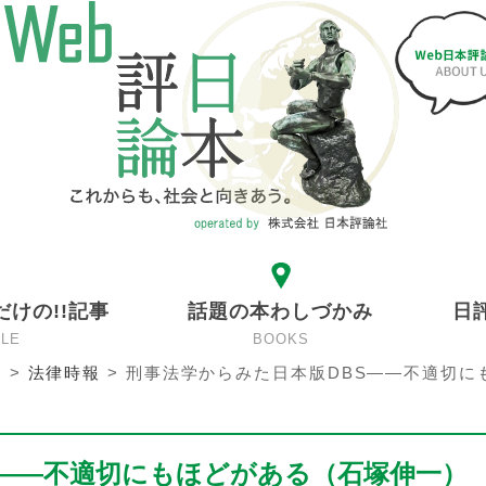
だけの!!記事
話題の本わしづかみ
日
CLE
BOOKS
ン
>
法律時報
>
刑事法学からみた日本版DBS――不適切に
S――不適切にもほどがある（石塚伸一）