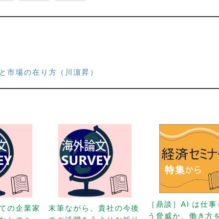
と市場の在り方（川濵昇）
［鼎談］AI は仕
ての企業家
末筆ながら、貴社の今後
う脅威か、働き方