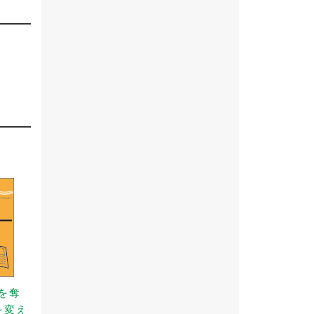
事を奪
を変え