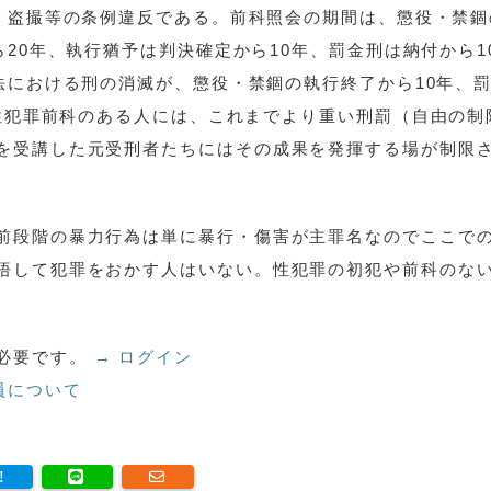
・盗撮等の条例違反である。前科照会の期間は、懲役・禁錮
ら20年、執行猶予は判決確定から10年、罰金刑は納付から1
法における刑の消滅が、懲役・禁錮の執行終了から10年、
、性犯罪前科のある人には、これまでより重い刑罰（自由の制
を受講した元受刑者たちにはその成果を発揮する場が制限
前段階の暴力行為は単に暴行・傷害が主罪名なのでここで
悟して犯罪をおかす人はいない。性犯罪の初犯や前科のな
必要です。
→ ログイン
員について