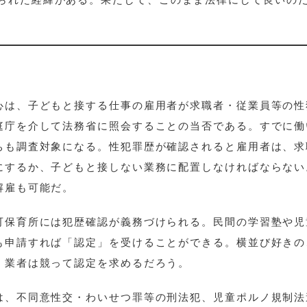
心は、子どもと接する仕事の雇用者が求職者・従業員等の性
庭庁を介して法務省に照会することの当否である。すでに働
ちも調査対象になる。性犯罪歴が確認されると雇用者は、求
にするか、子どもと接しない業務に配置しなければならない
解雇も可能だ。
可保育所には犯歴確認が義務づけられる。民間の学習塾や児
も申請すれば「認定」を受けることができる。横並び好きの
、業者は競って認定を求めるだろう。
は、不同意性交・わいせつ罪等の刑法犯、児童ポルノ規制法