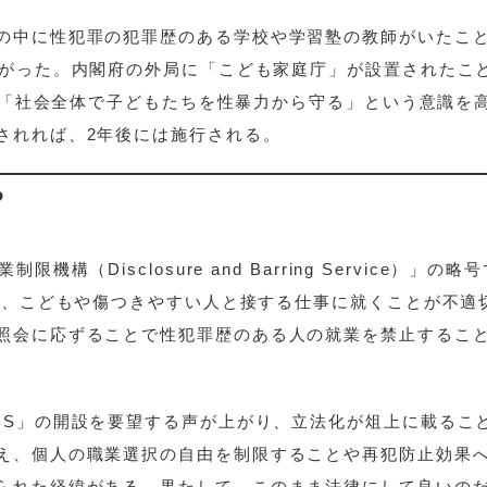
の中に性犯罪の犯罪歴のある学校や学習塾の教師がいたこ
上がった。内閣府の外局に「こども家庭庁」が設置されたこ
議で「社会全体で子どもたちを性暴力から守る」という意識を
されれば、2年後には施行される。
？
（Disclosure and Barring Service）」の略
って、こどもや傷つきやすい人と接する仕事に就くことが不適
照会に応ずることで性犯罪歴のある人の就業を禁止するこ
BS」の開設を要望する声が上がり、立法化が俎上に載るこ
え、個人の職業選択の自由を制限することや再犯防止効果
られた経緯がある。果たして、このまま法律にして良いの