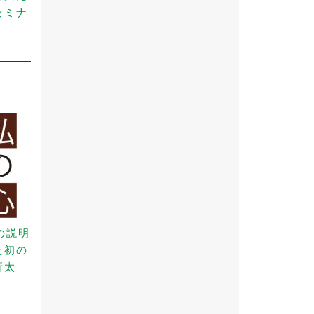
セミナ
）
の説明
た初の
新太