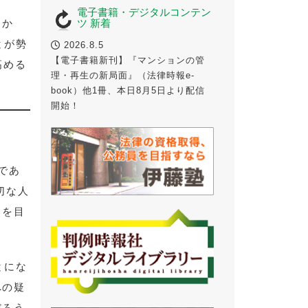
電子書籍・デジタルコンテン
とか
ツ 新着
とが勢
2026.8.5
【電子書籍新刊】『マンションの管
高める
理・再生の新局面』（法律時報e-
book）他1冊、本日8月5日より配信
開始！
号であ
切な人
とを目
とにな
への疑
だろう