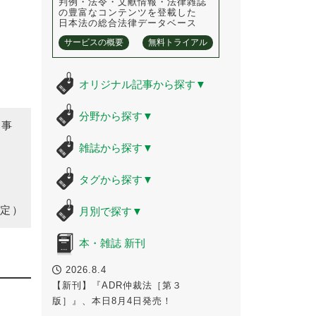
判例・法令・文献情報・法律雑誌
の豊富なコンテンツを登載した
日本法の総合法律データベース
サービスの概要
無料トライアル
オリジナル記事から探す
▼
分野から探す
▼
時事
雑誌から探す
▼
タグから探す
▼
定）
月別で探す
▼
本・雑誌 新刊
2026.8.4
【新刊】『ADR仲裁法［第３
版］』、本日8月4日発売！