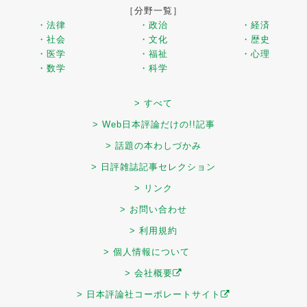
［分野一覧］
・法律
・政治
・経済
・社会
・文化
・歴史
・医学
・福祉
・心理
・数学
・科学
> すべて
> Web日本評論だけの!!記事
> 話題の本わしづかみ
> 日評雑誌記事セレクション
> リンク
> お問い合わせ
> 利用規約
> 個人情報について
> 会社概要
> 日本評論社コーポレートサイト