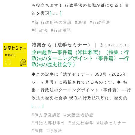
も役立ちます！ 行政手法の知識が鍵になる！ 目
的を実現
[……]
#
新 行政用語の常識
#
法律
#
行政手法
#
行政法
#
行政用語
特集から（法学セミナー）｜
2026.05.12
企画趣旨—事件篇（米田雅宏）（特集：行
政法のターニングポイント〈事件篇〉—行
政法の歴史社会学）
◆この記事は「法学セミナー」850号（2026年
６・７月号）に掲載されているものです。◆ 特
集：行政法のターニングポイント〈事件篇〉---行
政法の歴史社会学 現在の行政法秩序は、歴史的
[……]
#
伊方原発訴訟
#
大阪空港訴訟
#
日光太郎杉事件
#
歴史社会学
#
法学セミナー
#
法律
#
行政法