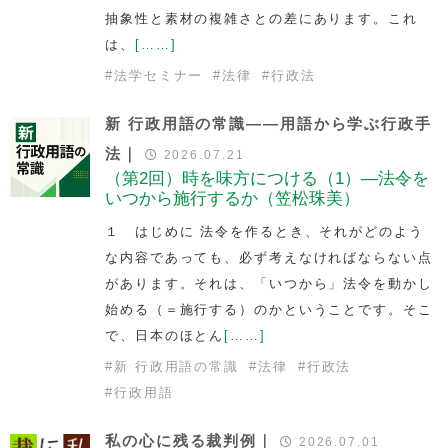
抽象性と素材の複雑さとの差にあります。これ
は、
[……]
#
法学セミナー
#
法律
#
行政法
新 行政用語の常識――用語から学ぶ行政手
法｜
2026.07.21
（第2回）時を味方につける（1）—法令を
いつから施行するか（笠松珠美）
１ はじめに 法令を作るとき、それがどのよう
な内容であっても、必ず考えなければならない点
があります。それは、「いつから」法令を動かし
始める（＝施行する）のかということです。そこ
で、日本のほとん
[……]
#
新 行政用語の常識
#
法律
#
行政法
#
行政用語
私の心に残る裁判例｜
2026.07.01