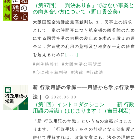
（第97回）「判決ありき」ではない事案と
の向き合い方について（野口貴公美）
大阪国際空港訴訟最高裁判決 １．民事上の請求
として一定の時間帯につき航空機の離着陸のため
にする国営空港の供用の差止めを求める訴えの適
否２．営造物の利用の態様及び程度が一定の限度
を超えるために
[……]
#
判例時報社
#
大阪空港公害訴訟
#
心に残る裁判例
#
法律
#
行政法
新 行政用語の常識――用語から学ぶ行政手
法｜
2026.06.30
（第1回）イントロダクション —「新 行政
用語の常識」はじまります！（吉田利宏）
「新 行政用語の常識」という名の連載がはじま
ります。「行政手法」をその前提となる法制度と
併せて理解すれば、政策立案にも、法令の理解に