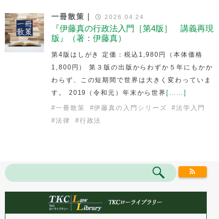
一冊散策｜
2026.04.24
『伊藤真の行政法入門［第4版］ 講義再現
版』（著：伊藤真）
第4版はしがき 定価：税込1,980円（本体価格
1,800円） 第３版の出版からわずか５年にもかか
わらず、この短期間で世界は大きく変わっていま
す。 2019（令和元）年末から世界
[……]
#
一冊散策
#
伊藤真の入門シリーズ
#
法学入門
#
法律
#
行政法