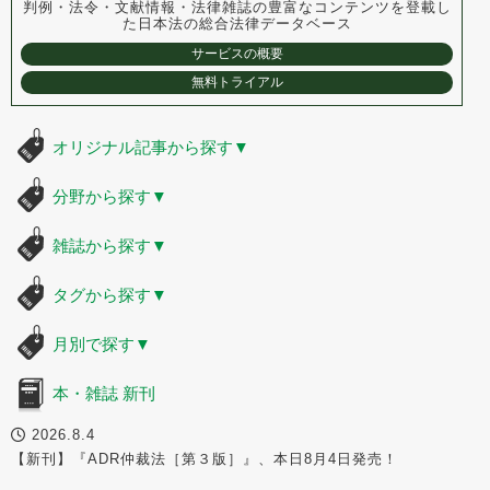
判例・法令・文献情報・法律雑誌の豊富なコンテンツを登載し
た
日本法の総合法律データベース
サービスの概要
無料トライアル
オリジナル記事から探す
▼
分野から探す
▼
雑誌から探す
▼
タグから探す
▼
月別で探す
▼
本・雑誌 新刊
2026.8.4
【新刊】『ADR仲裁法［第３版］』、本日8月4日発売！