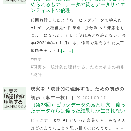
められるもの：データの質とデータサイエ
ンティストの倫理
前回お話ししたような、ビッグデータで学んだ
AI が、人種偏見や性差別、少数派への嫌悪をも
つようになった、という話はあとを絶たない。今
年(2021年)の 1 月にも、韓国で発売された人工
知能チャットボ
[……]
#
数学
#
現実を「統計的に理解する」ための初歩の初歩
#
統計
現実を「統計的に理解する」ための初歩の
初歩（麻生一枝）｜
2021.09.17
（第23回）ビッグデータの落とし穴：偏っ
たデータからは偏った結果しか生まれない
ビッグデータや AI といった言葉から、みなさん
はどのようなことを思い描くのだろうか。 マス