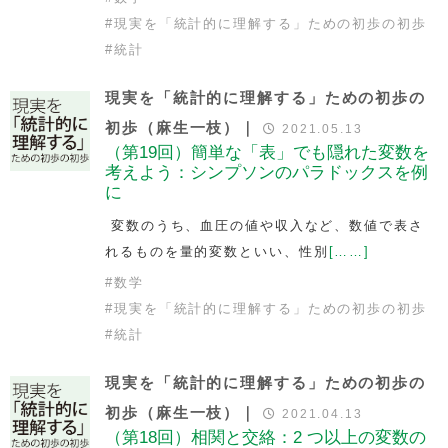
#
現実を「統計的に理解する」ための初歩の初歩
#
統計
現実を「統計的に理解する」ための初歩の
初歩（麻生一枝）｜
2021.05.13
（第19回）簡単な「表」でも隠れた変数を
考えよう：シンプソンのパラドックスを例
に
変数のうち、血圧の値や収入など、数値で表さ
れるものを量的変数といい、性別
[……]
#
数学
#
現実を「統計的に理解する」ための初歩の初歩
#
統計
現実を「統計的に理解する」ための初歩の
初歩（麻生一枝）｜
2021.04.13
（第18回）相関と交絡：2 つ以上の変数の