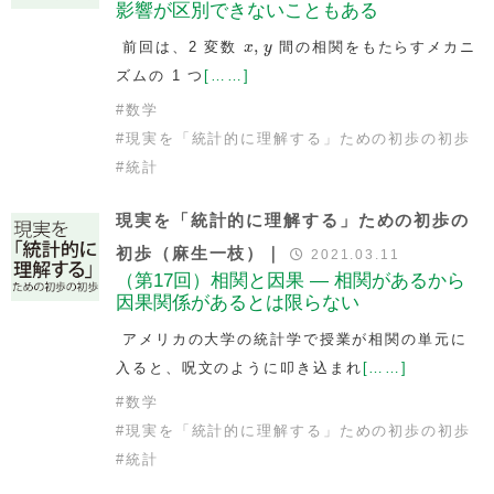
影響が区別できないこともある
x
,
y
,
前回は、2 変数
間の相関をもたらすメカニ
x
y
ズムの 1 つ
[……]
#
数学
#
現実を「統計的に理解する」ための初歩の初歩
#
統計
現実を「統計的に理解する」ための初歩の
初歩（麻生一枝）｜
2021.03.11
（第17回）相関と因果 — 相関があるから
因果関係があるとは限らない
アメリカの大学の統計学で授業が相関の単元に
入ると、呪文のように叩き込まれ
[……]
#
数学
#
現実を「統計的に理解する」ための初歩の初歩
#
統計