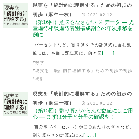
現実を「統計的に理解する」ための初歩の
初歩（麻生一枝）｜
2021.02.12
（第16回）意味をなさない ％ データ — 児
童虐待相談虐待者別構成割合の年次推移を
例に
パーセントなど、割り算をその計算式に含む数
値には、本当に要注意だ。前々回
[……]
#
数学
#
現実を「統計的に理解する」ための初歩の初歩
#
統計
現実を「統計的に理解する」ための初歩の
初歩（麻生一枝）｜
2021.01.12
（第15回）割り算がからんだ数値にはご用
心 — まずは分子と分母の確認を！
百分率 (パーセント) や〇〇あたりの何々など、
割り算をその計算式にふ
[……]