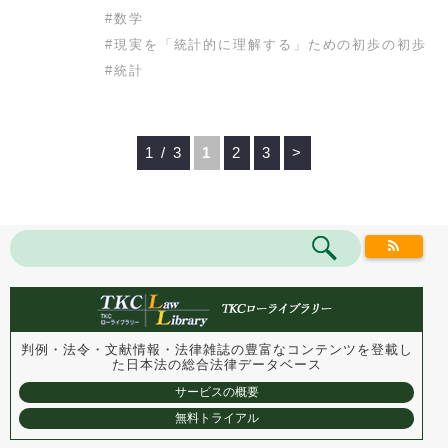
#
数学
#
現実を「統計的に理解する」ための初歩の初歩
#
統計
1 / 3
1
2
3
>
判例・法令・文献情報・法律雑誌の豊富なコンテンツを登載し
た
日本法の総合法律データベース
サービスの概要
無料トライアル