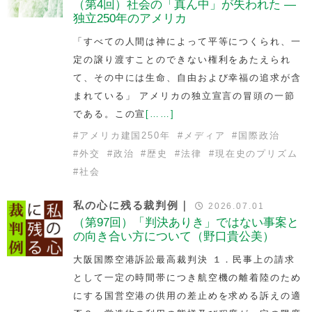
（第4回）社会の「真ん中」が失われた —
独立250年のアメリカ
「すべての人間は神によって平等につくられ、一
定の譲り渡すことのできない権利をあたえられ
て、その中には生命、自由および幸福の追求が含
まれている」 アメリカの独立宣言の冒頭の一節
である。この宣
[……]
#
アメリカ建国250年
#
メディア
#
国際政治
#
外交
#
政治
#
歴史
#
法律
#
現在史のプリズム
#
社会
私の心に残る裁判例｜
2026.07.01
（第97回）「判決ありき」ではない事案と
の向き合い方について（野口貴公美）
大阪国際空港訴訟最高裁判決 １．民事上の請求
として一定の時間帯につき航空機の離着陸のため
にする国営空港の供用の差止めを求める訴えの適