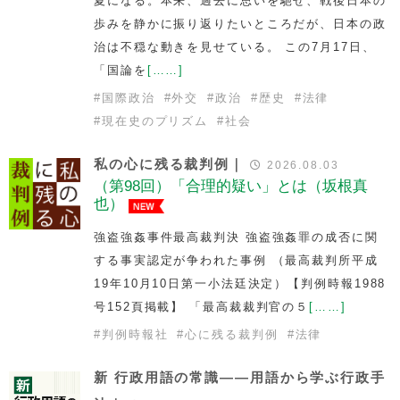
夏になる。本来、過去に思いを馳せ、戦後日本の
歩みを静かに振り返りたいところだが、日本の政
治は不穏な動きを見せている。 この7月17日、
「国論を
[……]
#
国際政治
#
外交
#
政治
#
歴史
#
法律
#
現在史のプリズム
#
社会
私の心に残る裁判例｜
2026.08.03
（第98回）「合理的疑い」とは（坂根真
也）
強盗強姦事件最高裁判決 強盗強姦罪の成否に関
する事実認定が争われた事例 （最高裁判所平成
19年10月10日第一小法廷決定）【判例時報1988
号152頁掲載】 「最高裁裁判官の５
[……]
#
判例時報社
#
心に残る裁判例
#
法律
新 行政用語の常識――用語から学ぶ行政手