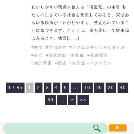
わかりやすい環境を整える「構造化」の本質 私
たちの生きている社会を見渡してみると、実はあ
らゆる場所が「わかりやすく」整えられているこ
とに気づきます。たとえば、車を運転して駐車場
に入るとき、地面
[……]
#
医学
#
学習障害
#
小さな調整が大きな変化を
#
心理
#
注意欠如・多動症
#
発達障害
#
知的障害
#
福祉
#
自閉症スペクトラム
1 / 95
1
2
3
4
5
...
10
20
30
40
50
...
>
>>