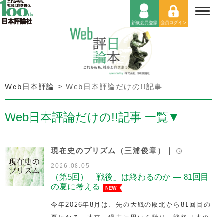
Web日本評論
>
Web日本評論だけの!!記事
Web日本評論だけの!!記事 一覧
▼
現在史のプリズム（三浦俊章）｜
2026.08.05
（第5回）「戦後」は終わるのか — 81回目
の夏に考える
今年2026年8月は、先の大戦の敗北から81回目の