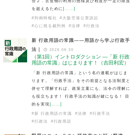
否２．営造物の利用の態様及び程度が一定の限度
を超えるために
[……]
#
判例時報社
#
大阪空港公害訴訟
#
心に残る裁判例
#
法律
#
行政法
新 行政用語の常識――用語から学ぶ行政手
法｜
2026.06.30
（第1回）イントロダクション —「新 行政
用語の常識」はじまります！（吉田利宏）
「新 行政用語の常識」という名の連載がはじま
ります。「行政手法」をその前提となる法制度と
併せて理解すれば、政策立案にも、法令の理解に
も役立ちます！ 行政手法の知識が鍵になる！ 目
的を実現
[……]
#
新 行政用語の常識
#
法律
#
行政手法
#
行政法
#
行政用語