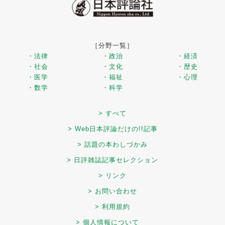
［分野一覧］
・法律
・政治
・経済
・社会
・文化
・歴史
・医学
・福祉
・心理
・数学
・科学
> すべて
> Web日本評論だけの!!記事
> 話題の本わしづかみ
> 日評雑誌記事セレクション
> リンク
> お問い合わせ
> 利用規約
> 個人情報について