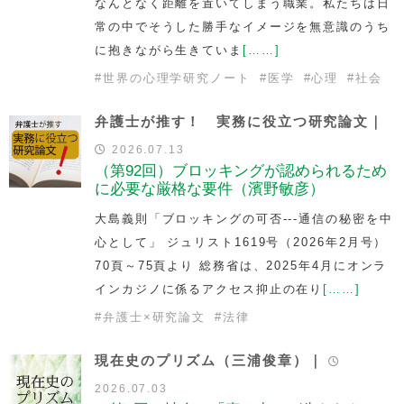
なんとなく距離を置いてしまう職業。私たちは日
常の中でそうした勝手なイメージを無意識のうち
に抱きながら生きていま
[……]
#
世界の心理学研究ノート
#
医学
#
心理
#
社会
弁護士が推す！ 実務に役立つ研究論文｜
2026.07.13
（第92回）ブロッキングが認められるため
に必要な厳格な要件（濱野敏彦）
大島義則「ブロッキングの可否---通信の秘密を中
心として」 ジュリスト1619号（2026年2月号）
70頁～75頁より 総務省は、2025年4月にオンラ
インカジノに係るアクセス抑止の在り
[……]
#
弁護士×研究論文
#
法律
現在史のプリズム（三浦俊章）｜
2026.07.03