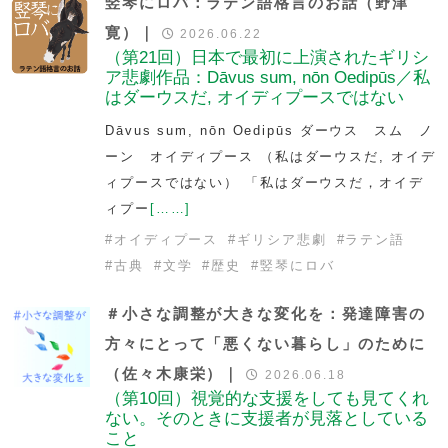
竪琴にロバ：ラテン語格言のお話（野津
寛）｜
2026.06.22
（第21回）日本で最初に上演されたギリシ
ア悲劇作品：Dāvus sum, nōn Oedipūs／私
はダーウスだ, オイディプースではない
Dāvus sum, nōn Oedipūs ダーウス スム ノ
ーン オイディプース （私はダーウスだ, オイデ
ィプースではない） 「私はダーウスだ，オイデ
ィプー
[……]
#
オイディプース
#
ギリシア悲劇
#
ラテン語
#
古典
#
文学
#
歴史
#
竪琴にロバ
＃小さな調整が大きな変化を：発達障害の
方々にとって「悪くない暮らし」のために
（佐々木康栄）｜
2026.06.18
（第10回）視覚的な支援をしても見てくれ
ない。そのときに支援者が見落としている
こと