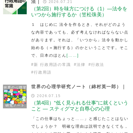
法｜
2026.07.21
（第2回）時を味方につける（1）—法令を
いつから施行するか（笠松珠美）
１ はじめに 法令を作るとき、それがどのよう
な内容であっても、必ず考えなければならない点
があります。それは、「いつから」法令を動かし
始める（＝施行する）のかということです。そこ
で、日本のほとん
[……]
#
新 行政用語の常識
#
法律
#
行政法
#
行政用語
世界の心理学研究ノート（綿村英一郎）｜
2026.07.15
（第4回）“低く見られる仕事”に就くという
こと — スティグマと自尊心の心理
「この仕事はちょっと……」と感じたことはない
でしょうか？ 明確な理由は説明できなくても，