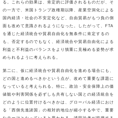
る。これらの効果は、肯定的に評価されるものだが、そ
の一方で、米国トランプ政権期以降、産業空洞化による
国内経済・社会の不安定化など、自由貿易がもつ負の側
面も改めて意識されるようになった。したがって、FTA
を通じた経済統合や貿易自由化を無条件に肯定するの
も、否定するのでもなく、経済統合や貿易自由化による
利益と不利益のバランスをより慎重に見極める姿勢が求
められるように考えられる。
第二に、仮に経済統合や貿易自由化を進める場合にも、
どの国と進めるべきかという点が、改めて重要な課題に
なっていると考えられる。特に、政治・安全保障上の価
値観や利害関係を必ずしも共有しない国との経済統合を
どのように位置付けるべきかは、グローバル経済におけ
る「西側先進諸国」の相対的地位が縮小する中で、重要
なテーマとなっていると思われる。浦田論考が指摘する