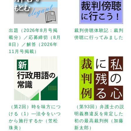
出題（2026年8月号掲
裁判傍聴体験記：裁判
載分）／応募締切（8月
傍聴に行ってみました
8日）／解答（2026年
11月号掲載）
（第2回）時を味方につ
（第93回）弁護士の説
ける（1）—法令をいつ
明義務違反を肯定した
から施行するか（笠松
初の最高裁判例（加藤
珠美）
新太郎）