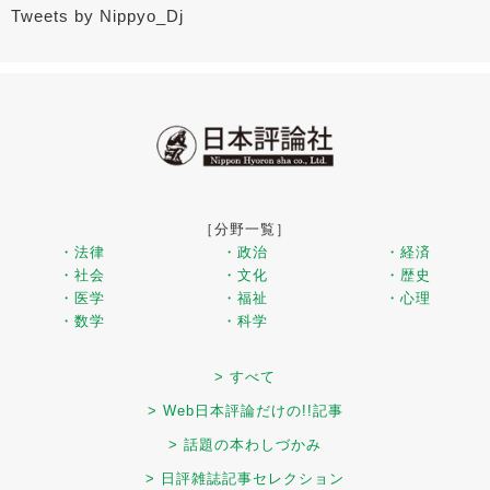
Tweets by Nippyo_Dj
［分野一覧］
・法律
・政治
・経済
・社会
・文化
・歴史
・医学
・福祉
・心理
・数学
・科学
> すべて
> Web日本評論だけの!!記事
> 話題の本わしづかみ
> 日評雑誌記事セレクション