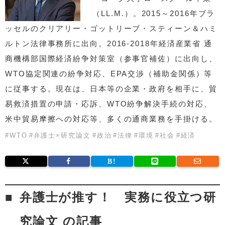
（LL.M.）。2015～2016年ブラ
ッセルのクリアリー・ゴットリーブ・スティーン＆ハミ
ルトン法律事務所に出向。2016-2018年経済産業省 通
商機構部国際経済紛争対策室（参事官補佐）に出向し、
WTO協定関連の紛争対応、EPA交渉（補助金関係）等
に従事する。現在は、日本等の企業・政府を相手に、貿
易救済措置の申請・応訴、WTO紛争解決手続の対応、
米中貿易摩擦への対応等、多くの通商業務を手掛ける。
#
WTO
#
弁護士×研究論文
#
政治
#
法律
#
環境
#
社会
#
経済
弁護士が推す！ 実務に役立つ研
究論文 の記事