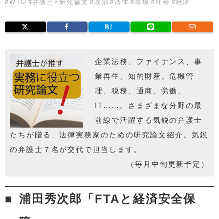
#
WTO
#
弁護士×研究論文
#
政治
#
法律
#
環境
#
社会
#
経済
企業法務、ファイナンス、事
業再生、知的財産、危機管
理、税務、通商、労働、
IT……。さまざまな分野の最
前線で活躍する気鋭の弁護士
たちが贈る、法律実務家のための研究論文紹介。気鋭
の弁護士７名が交代で担当します。
（毎月中旬更新予定）
浦田秀次郎「FTAと経済安全保