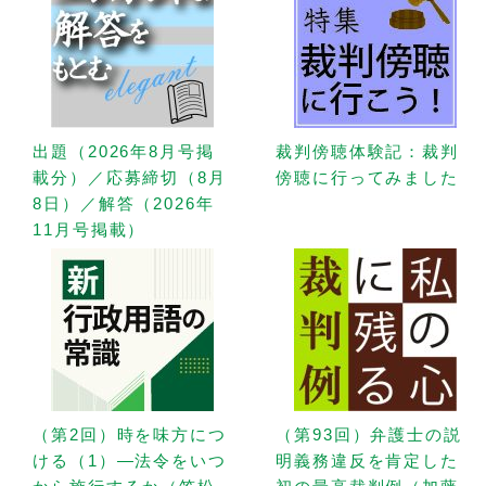
出題（2026年8月号掲
裁判傍聴体験記：裁判
載分）／応募締切（8月
傍聴に行ってみました
8日）／解答（2026年
11月号掲載）
（第2回）時を味方につ
（第93回）弁護士の説
ける（1）—法令をいつ
明義務違反を肯定した