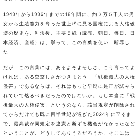
1949年から1996年までの48年間に、約２万５千人の男
女から生殖能力を奪った世上稀に見る国権による人格破
壊の歴史を、判決後、主要５紙（読売、朝日、毎日、日
本経済、産経）は、挙って、この言葉を使い、断罪し
た。
だが、この言葉には、あるよそよそしさ、こう言ってよ
ければ、ある空空しさがつきまとう。「戦後最大の人権
侵害」であるならば、それはもっと早期に是正が試みら
れていて然るべきだったのではないか。もし本当に「戦
後最大の人権侵害」というのなら、該当規定が削除され
てからだけでも既に四半世紀が過ぎた2024年に至るま
で、最高裁が同規定を違憲と断ずる機会がなかったなど
ということが、どうしてありうるだろうか。そこには