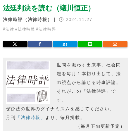
法廷判決を読む（蟻川恒正）
法律時評（法律時報）｜
2024.11.27
#
法律
#
法律時報
#
法律時評
世間を賑わす出来事、社会問
題を毎月１本切り出して、法
の視点から論じる時事評論。
それがこの「法律時評」で
す。
ぜひ法の世界のダイナミズムを感じてください。
月刊
「法律時報」
より、毎月掲載。
（毎月下旬更新予定）