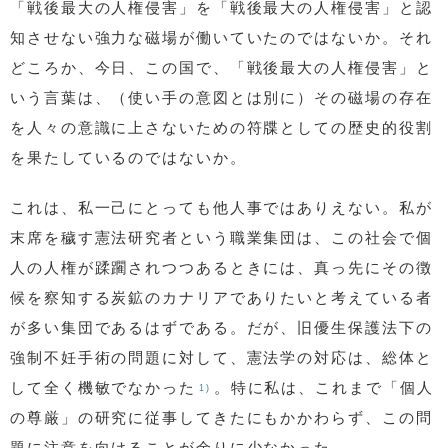
「戦後最大の人権侵害」を「戦後最大の人権侵害」と認
知させない強力な磁場が働いていたのではないか。それ
どころか、今日、この国で、「戦後最大の人権侵害」と
いう言葉は、（使い手の意図とは別に）その磁場の存在
を人々の意識に上さないための符牒としての歴史的役割
を果たしているのではないか。
これは、私一己にとっても他人事ではありえない。私が
末席を穢す憲法研究者という職業集団は、この社会で個
人の人権が蹂躙されつつあるときには、真っ先にその徴
候を察知する炭鉱のカナリアでありたいと考えている者
が多い集団であるはずである。だが、旧優生保護法下の
強制不妊手術の問題に対して、憲法学の対応は、総体と
して全く機敏でなかった
。特に私は、これまで「個人
1)
の尊厳」の研究に従事してきたにもかかわらず、この問
題に注意を向けることが余りに少なかった。