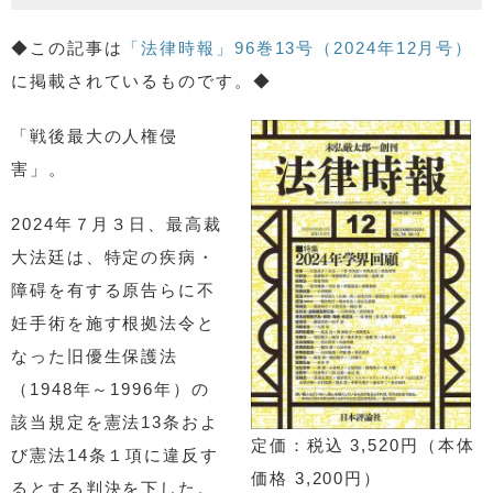
◆この記事は
「法律時報」96巻13号（2024年12月号）
に掲載されているものです。◆
「戦後最大の人権侵
害」。
2024年７月３日、最高裁
大法廷は、特定の疾病・
障碍を有する原告らに不
妊手術を施す根拠法令と
なった旧優生保護法
（1948年～1996年）の
該当規定を憲法13条およ
定価：税込 3,520円（本体
び憲法14条１項に違反す
価格 3,200円）
るとする判決を下した。