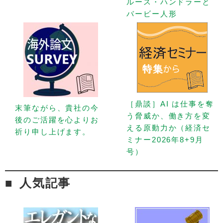
ルース・ハンドラーと
バービー人形
［鼎談］AI は仕事を奪
末筆ながら、貴社の今
う脅威か、働き方を変
後のご活躍を心よりお
える原動力か（経済セ
祈り申し上げます。
ミナー2026年8+9月
号）
人気記事