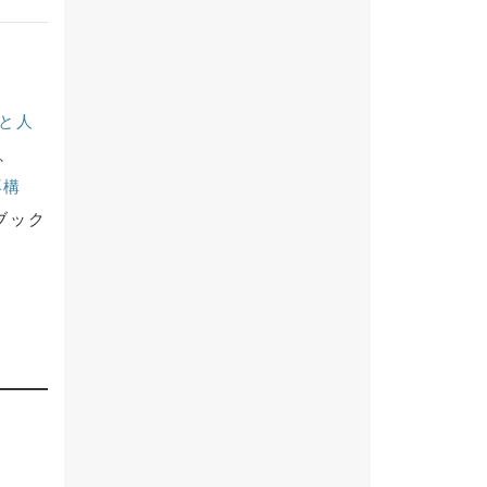
と人
、
再構
ブック