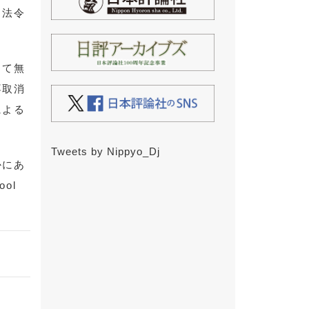
る法令
して無
不取消
による
Tweets by Nippyo_Dj
かにあ
ol