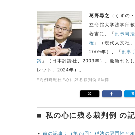
葛野尋之
（くずの
立命館大学法学部
著書に、『
刑事司
権
』（現代人文社、
2009年）、『
刑事
築
』（日本評論社、2003年）。最新刊と
レット、2024年）。
#
判例時報社
#
心に残る裁判例
#
法律
私の心に残る裁判例 の
前の記事：（第76回）税法の専門性と