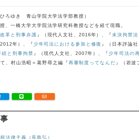
・ひろゆき 青山学院大学法学部教授）
教授、一橋大学大学院法学研究科教授などを経て現職。
法改革と刑事弁護
』（現代人文社、2016年）、『
未決拘禁法
2012年）、『
少年司法における参加と修復
』（日本評論社
手続と刑事拘禁
』（現代人文社、2007年）、『
少年司法の
して、村山浩昭＝葛野尋之編『
再審制度ってなんだ
』（岩波
記事
租税法律主義（長島弘）