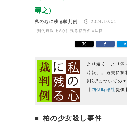
尋之）
私の心に残る裁判例｜
2024.10.01
#
判例時報社
#
心に残る裁判例
#
法律
より速く、より深
時報」。過去に掲
判決”についての
【
判例時報社
提供
柏の少女殺し事件