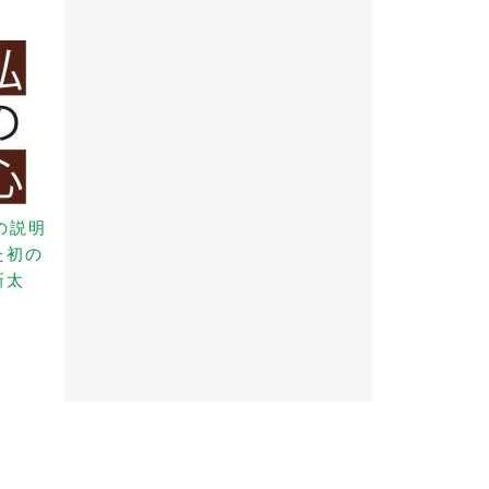
の説明
た初の
新太