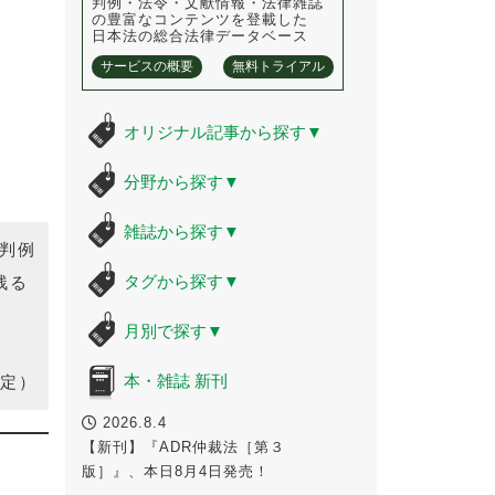
判例・法令・文献情報・法律雑誌
の豊富なコンテンツを登載した
日本法の総合法律データベース
サービスの概要
無料トライアル
オリジナル記事から探す
▼
分野から探す
▼
雑誌から探す
▼
判例
タグから探す
▼
残る
月別で探す
▼
本・雑誌 新刊
予定）
2026.8.4
【新刊】『ADR仲裁法［第３
版］』、本日8月4日発売！