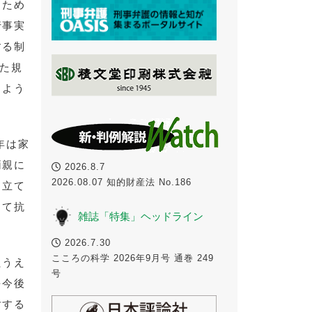
るため
行事実
する制
めた規
るよう
年は家
両親に
2026.8.7
2026.08.07 知的財産法 No.186
し立て
して抗
雑誌「特集」ヘッドライン
。
2026.7.30
こころの科学 2026年9月号 通巻 249
たうえ
号
を今後
対する