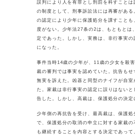
誤判により人を有罪とし刑罰を科すことは
の制度として、刑事訴訟法には再審がある
の認定により少年に保護処分を課すことも
度がない。少年法27条の2は、もともと
定であった。しかし、実務は、非行事実の
になった。
事件当時14歳の少年が、11歳の少女を
裁の審判では事実を認めていた。抗告もせ
無実を訴えた。凶器と同型のナイフが自室
た。家裁は非行事実の認定に誤りはないと
告した。しかし、高裁は、保護処分の決定
少年側の再抗告を受け、最高裁は、保護処
で、保護処分の取消の申立に対する家裁の
も継続することを内容とする決定であって