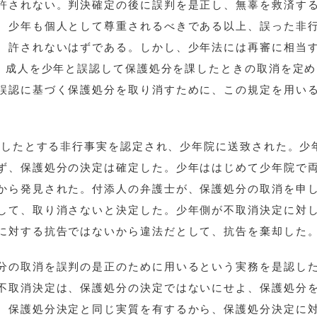
許されない。判決確定の後に誤判を是正し、無辜を救済す
。少年も個人として尊重されるべきである以上、誤った非
、許されないはずである。しかし、少年法には再審に相当
は、成人を少年と誤認して保護処分を課したときの取消を定
誤認に基づく保護処分を取り消すために、この規定を用い
殺害したとする非行事実を認定され、少年院に送致された。少
ず、保護処分の決定は確定した。少年ははじめて少年院で
から発見された。付添人の弁護士が、保護処分の取消を申
して、取り消さないと決定した。少年側が不取消決定に対
に対する抗告ではないから違法だとして、抗告を棄却した
分の取消を誤判の是正のために用いるという実務を是認し
不取消決定は、保護処分の決定ではないにせよ、保護処分
、保護処分決定と同じ実質を有するから、保護処分決定に