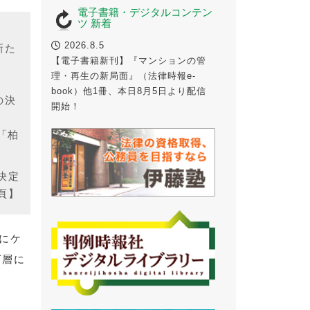
電子書籍・デジタルコンテン
ツ 新着
2026.8.5
新た
【電子書籍新刊】『マンションの管
理・再生の新局面』（法律時報e-
book）他1冊、本日8月5日より配信
の決
開始！
「柏
決定
3頁】
街にケ
下層に