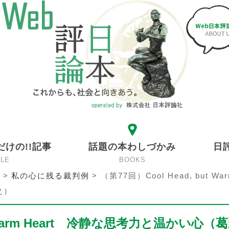
だけの!!記事
話題の本わしづかみ
日
CLE
BOOKS
>
私の心に残る裁判例
>
（第77回）Cool Head, but Wa
之）
ut Warm Heart 冷静な思考力と温かい心（