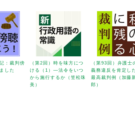
記：裁判傍
（第2回）時を味方につ
（第93回）弁護士
ました
ける（1）—法令をいつ
義務違反を肯定し
から施行するか（笠松珠
最高裁判例（加藤
美）
郎）