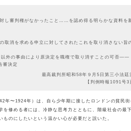
に対し審判権がなかったこと……を認め得る明らかな資料を
分の取消を求める申立に対してされたこれを取り消さない旨
由以外の事由により原決定を職権で取り消すことの可否——
告審決定
最高裁判所昭和58年９月5日第三小法廷
【判例時報1091号
42年〜1924年）は、自ら少年期に接したロンドンの貧民
学を修める者には、冷静な思考力とともに、階級社会の最
いものにしたいという温かい心が必要だと説いた。