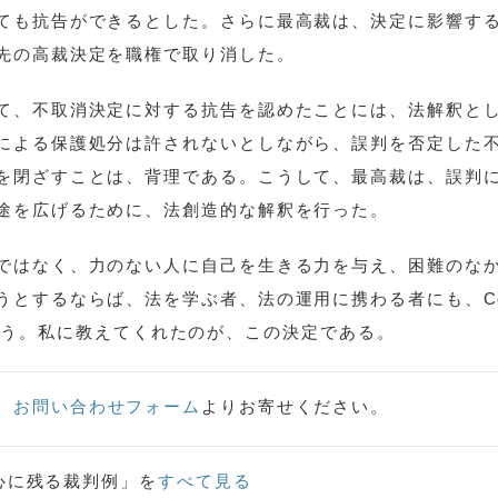
ても抗告ができるとした。さらに最高裁は、決定に影響す
先の高裁決定を職権で取り消した。
て、不取消決定に対する抗告を認めたことには、法解釈と
による保護処分は許されないとしながら、誤判を否定した
を閉ざすことは、背理である。こうして、最高裁は、誤判
途を広げるために、法創造的な解釈を行った。
ではなく、力のない人に自己を生きる力を与え、困難のな
とするならば、法を学ぶ者、法の運用に携わる者にも、Co
であろう。私に教えてくれたのが、この決定である。
、
お問い合わせフォーム
よりお寄せください。
心に残る裁判例」を
すべて見る