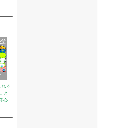
られる
こと
尊心