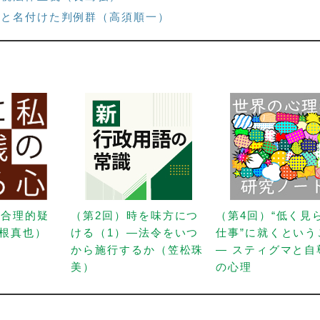
決と名付けた判例群（高須順一）
「合理的疑
（第2回）時を味方につ
（第4回）“低く見
根真也）
ける（1）—法令をいつ
仕事”に就くという
から施行するか（笠松珠
— スティグマと自
美）
の心理