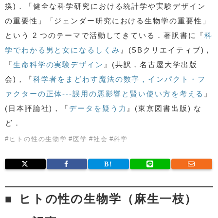
換)．「健全な科学研究における統計学や実験デザイン
の重要性」「ジェンダー研究における生物学の重要性」
という 2 つのテーマで活動してきている．著訳書に『
科
学でわかる男と女になるしくみ
』(SBクリエイティブ)，
『
生命科学の実験デザイン
』(共訳，名古屋大学出版
会)，『
科学者をまどわす魔法の数字，インパクト・フ
ァクターの正体---誤用の悪影響と賢い使い方を考える
』
(日本評論社)，『
データを疑う力
』(東京図書出版) な
ど．
#
ヒトの性の生物学
#
医学
#
社会
#
科学
ヒトの性の生物学（麻生一枝）