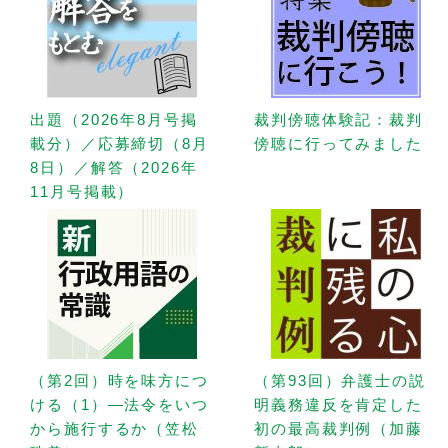
出題（2026年8月号掲
裁判傍聴体験記：裁判
載分）／応募締切（8月
傍聴に行ってみました
8日）／解答（2026年
11月号掲載）
（第2回）時を味方につ
（第93回）弁護士の説
ける（1）—法令をいつ
明義務違反を肯定した
から施行するか（笠松
初の最高裁判例（加藤