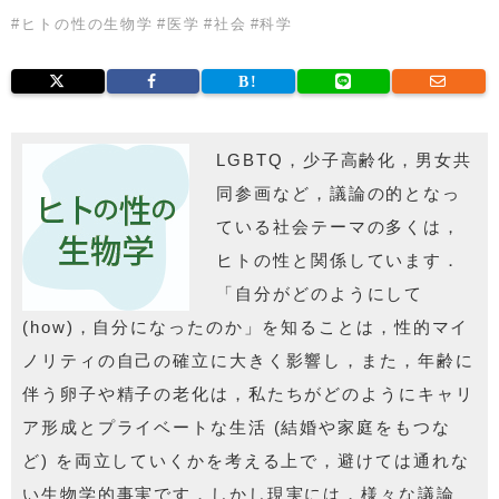
#
ヒトの性の生物学
#
医学
#
社会
#
科学
LGBTQ，少子高齢化，男女共
同参画など，議論の的となっ
ている社会テーマの多くは，
ヒトの性と関係しています．
「自分がどのようにして
(how)，自分になったのか」を知ることは，性的マイ
ノリティの自己の確立に大きく影響し，また，年齢に
伴う卵子や精子の老化は，私たちがどのようにキャリ
ア形成とプライベートな生活 (結婚や家庭をもつな
ど) を両立していくかを考える上で，避けては通れな
い生物学的事実です．しかし現実には，様々な議論