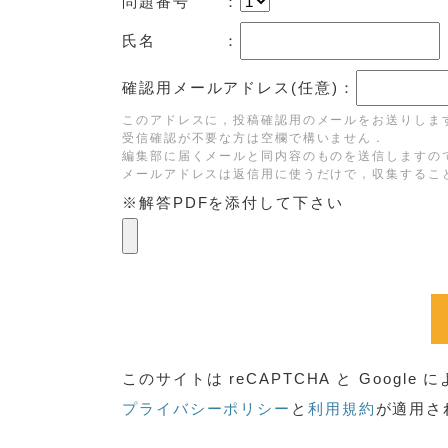
問題番号 ：
氏名 ：
確認用メールアドレス(任意)：
このアドレスに，投稿確認用のメールをお送りしま
受信確認が不要な方は空欄で構いません．
編集部に届くメールと同内容のものを送信しますの
メールアドレスは返信用に使うだけで，収集するこ
※解答PDFを添付して下さい
このサイトは reCAPTCHA と Googl
プライバシーポリシー
と
利用規約
が適用さ