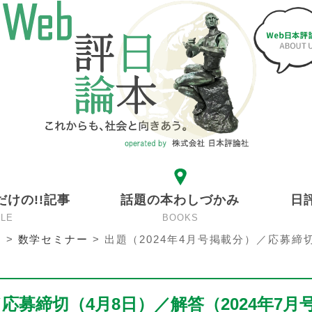
だけの!!記事
話題の本わしづかみ
日
CLE
BOOKS
ン
>
数学セミナー
>
出題（2024年4月号掲載分）／応募締
／応募締切（4月8日）／解答（2024年7月