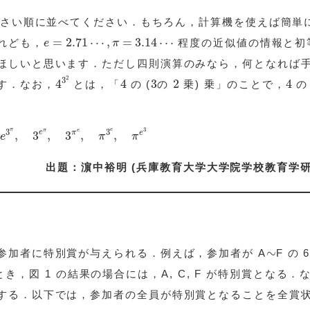
，小さい順に並べてください．もちろん，計算機を使えば簡単
e
=
2.71
⋯
,
π
=
3.14
⋯
=
2.71
⋯
,
=
3.14
⋯
れども，
程度の近似値の情報と初
e
π
ほしいと思います．ただし四則演算のみなら，何となれば
4
3
2
4
3
2
4
2
3
4
4
3
2
4
す．なお，
とは，「
の (
の
乗) 乗」のことで，
3
,
e
3
π
,
3
e
π
,
3
π
e
,
π
3
e
,
π
e
3
3
π
e
3
3
π
e
e
π
e
,
3
,
3
,
,
e
π
π
出題：濵中裕明 (兵庫教育大学大学院学校教育学研
∼
∼
参加者に特別賞が与えられる．例えば，参加者が A
F の 
るとき，図 1 の結果の場合には，A, C, F が特別賞となる．
する．以下では，参加者の全員が特別賞となることを全賞