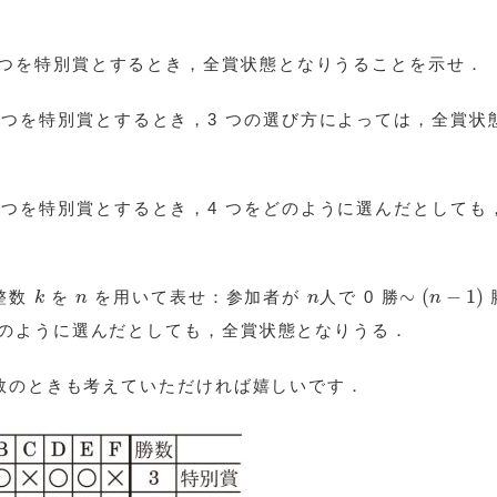
勝の 3 つを特別賞とするとき，全賞状態となりうることを示せ．
3 つを特別賞とするとき，3 つの選び方によっては，全賞状
4 つを特別賞とするとき，4 つをどのように選んだとしても
(
n
−
1
)
k
n
n
∼
∼
(
−
1
)
整数
を
を用いて表せ：参加者が
人で 0 勝
k
n
n
n
のように選んだとしても，全賞状態となりうる．
数のときも考えていただければ嬉しいです．