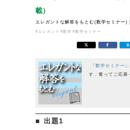
載）
エレガントな解答をもとむ(数学セミナー)
#
エレガント
#
数学
#
数学セミナー
『数学セミナー』
す．奮ってご応募
出題1