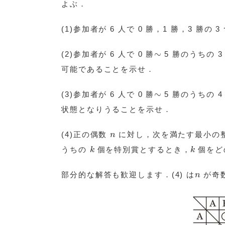
よぶ．
(1)参加者が 6 人で 0 勝，1 勝，3 
∼
∼
(2)参加者が 6 人で 0 勝
5 勝のうちの 
可能であることを示せ．
∼
∼
(3)参加者が 6 人で 0 勝
5 勝のうちの 
状態となりうることを示せ．
n
(4)正の偶数
に対し，次を満たす最小の
n
k
k
うちの
個を特別賞とするとき，
個をど
k
k
n
部分的な解答も歓迎します．(4) は
が奇
n