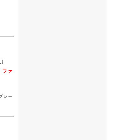
明
F ファ
プレー