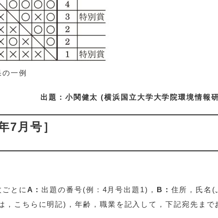
果の一例
出題：小関健太 (横浜国立大学大学院環境情報研
年7月号］
枚ごとに
A：
出題の番号(例：4月号出題1)，
B：
住所，氏名(
は，こちらに明記)，年齢，職業を記入して，下記宛先まで