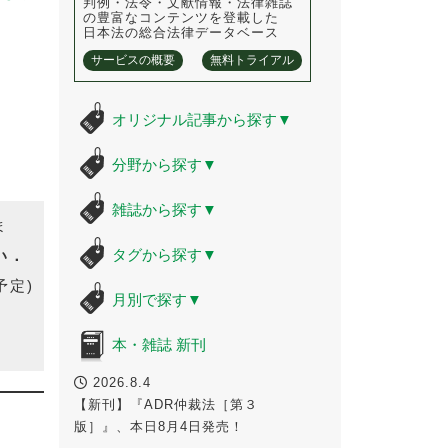
判例・法令・文献情報・法律雑誌
の豊富なコンテンツを登載した
日本法の総合法律データベース
サービスの概要
無料トライアル
オリジナル記事から探す
▼
分野から探す
▼
雑誌から探す
▼
ま
タグから探す
▼
い．
予定)
月別で探す
▼
本・雑誌 新刊
2026.8.4
【新刊】『ADR仲裁法［第３
版］』、本日8月4日発売！