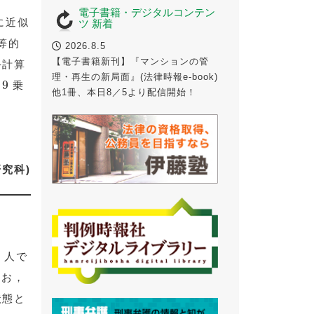
電子書籍・デジタルコンテン
に近似
ツ 新着
等的
2026.8.5
【電子書籍新刊】『マンションの管
手計算
理・再生の新局面』(法律時報e-book)
9
9
の
乗
他1冊、本日8／5より配信開始！
究科)
6 人で
なお，
状態と