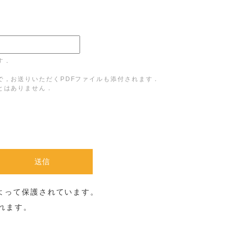
す．
で，お送りいただくPDFファイルも添付されます．
とはありません．
e によって保護されています。
れます。