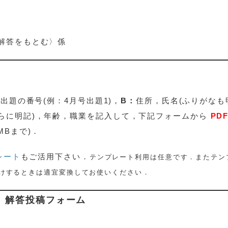
解答をもとむ〉係
：
出題の番号(例：4月号出題1)，
B：
住所，氏名(ふりがなも
らに明記)，年齢，職業を記入して，下記フォームから
PD
MBまで)．
レート
もご活用下さい．
テンプレート利用は任意です．またテン
化けするときは適宜変換してお使いください．
」解答投稿フォーム