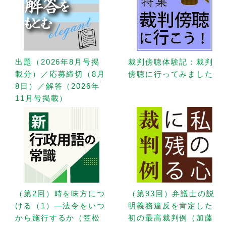
出題（2026年8月号掲
裁判傍聴体験記：裁判
載分）／応募締切（8月
傍聴に行ってみました
8日）／解答（2026年
11月号掲載）
（第2回）時を味方につ
（第93回）弁護士の説
ける（1）—法令をいつ
明義務違反を肯定した
から施行するか（笠松
初の最高裁判例（加藤