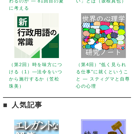
わるのか — 81回目の夏
い」とは（坂根真也）
に考える
（第2回）時を味方につ
（第4回）“低く見られ
ける（1）—法令をいつ
る仕事”に就くというこ
から施行するか（笠松
と — スティグマと自尊
珠美）
心の心理
人気記事