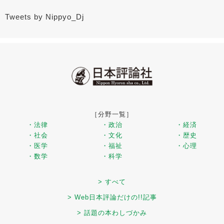
Tweets by Nippyo_Dj
［分野一覧］
・法律
・政治
・経済
・社会
・文化
・歴史
・医学
・福祉
・心理
・数学
・科学
> すべて
> Web日本評論だけの!!記事
> 話題の本わしづかみ