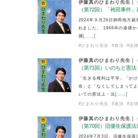
伊藤真のひまわり先生｜
（第72回）「袴田事件」
2024年９月26日静岡地
れました。 1966年の逮捕
捕
[……]
#
ひまわり先生
#
政治
#
法
伊藤真のひまわり先生｜
（第71回）いのちと憲法
「生きる権利は平等」「か
命」と「なくしてしまってよ
いての憲法上・法
[……]
#
ひまわり先生
#
政治
#
法
伊藤真のひまわり先生｜
（第70回）旧優生保護法
2024年7月3日、旧優生