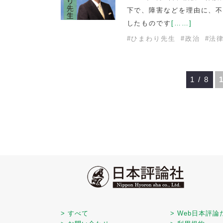
下で、障害などを理由に、
したものです
[……]
#
ひまわり先生
#
政治
#
法
1 / 8
> すべて
> Web日本評論