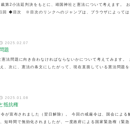
最高裁第2小法廷判決をもとに、靖国神社と憲法について考えます。 
7-1回 ◆目次 ※目次のリンクへのジャンプは、ブラウザによって
律
2025.02.07
法問題
うな憲法問題に向き合わなければならないかについて考えてみます。 
考え、次に、憲法の条文にしたがって、現在直面している憲法問題を
律
2025.01.08
と抵抗権
で戒厳令が宣布されました（翌日解除）。 今回の戒厳令は、国会による
め、短時間で無効化されましたが、一度政府による国家緊急権（緊急