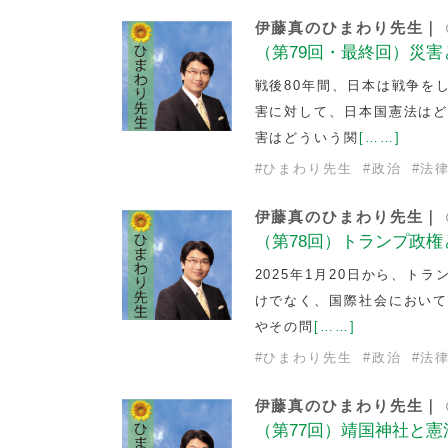
伊藤真のひまわり先生｜
（第79回・最終回）災害
戦後80年間、日本は戦争を
害に対して、日本国憲法は
害はどういう関
[……]
#
ひまわり先生
#
政治
#
法
伊藤真のひまわり先生｜
（第78回）トランプ政
2025年1月20日から、
けでなく、国際社会において
やその問
[……]
#
ひまわり先生
#
政治
#
法
伊藤真のひまわり先生｜
（第77回）靖国神社と憲