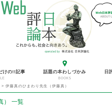
だけの!!記事
話題の本わしづかみ
日
CLE
BOOKS
>
伊藤真のひまわり先生（伊藤真）
真） 一覧