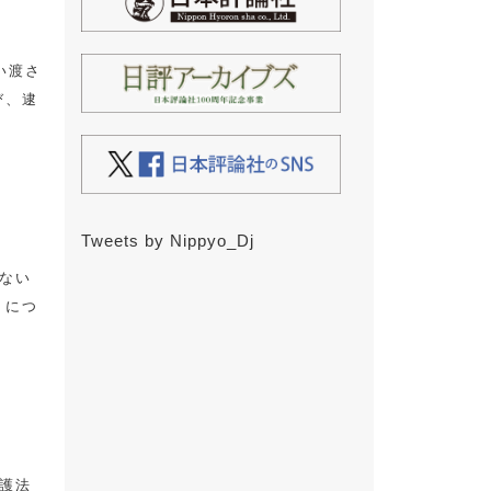
い渡さ
び、逮
Tweets by Nippyo_Dj
ない
」につ
保護法