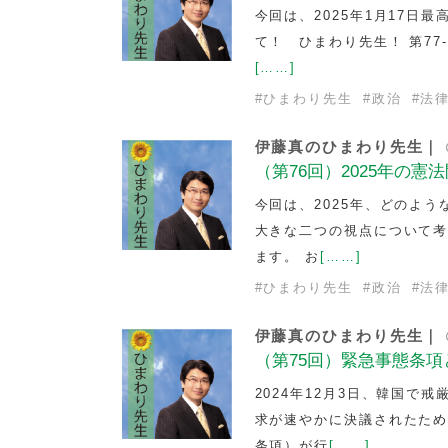
今回は、2025年1月17日
て！ ひまわり先生！ 第7
[……]
#
ひまわり先生
#
政治
#
法
伊藤真のひまわり先生｜
（第76回）2025年の憲
今回は、2025年、どのよ
大きな二つの視点について
ます。 お
[……]
#
ひまわり先生
#
政治
#
法
伊藤真のひまわり先生｜
（第75回）緊急事態条項
2024年12月3日、韓国
求が速やかに決議されたた
条項）が行
[……]