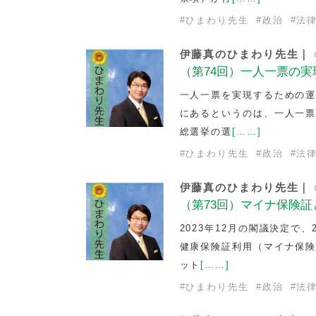
#
ひまわり先生
#
政治
#
法
伊藤真のひまわり先生｜
（第74回）一人一票の実
一人一票を実現するための
にあるというのは、一人一票が
総選挙の選
[……]
#
ひまわり先生
#
政治
#
法
伊藤真のひまわり先生｜
（第73回）マイナ保険証
2023年12月の閣議決定で
健康保険証利用（マイナ保険
ット
[……]
#
ひまわり先生
#
政治
#
法