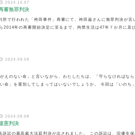
2024.10.07
再審無罪判決
方裁判所で行われた「袴田事件」再審にて、袴田巌さんに無罪判決が言
から2014年の再審開始決定に至るまで、拘禁生活は47年７か月に及
律
2024.09.09
けがえのない命」と言いながら、わたしたちは、「守らなければなら
い命」を選別してしまってはいないでしょうか。 今回は「いのち
律
2024.08.08
違憲判決
保護法訴訟の最高裁大法廷判決が出されました。 この訴訟は、旧優生