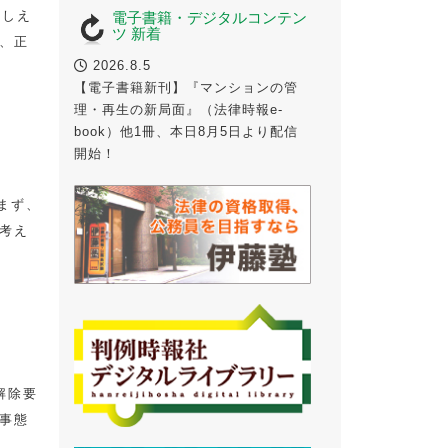
おしえ
電子書籍・デジタルコンテン
ツ 新着
は、正
2026.8.5
【電子書籍新刊】『マンションの管
理・再生の新局面』（法律時報e-
book）他1冊、本日8月5日より配信
開始！
まず、
考え
解除要
事態