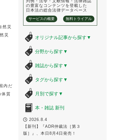
判例・法令・文献情報・法律雑誌
の豊富なコンテンツを登載した
日本法の総合法律データベース
サービスの概要
無料トライアル
自然災
然災
オリジナル記事から探す
▼
分野から探す
▼
雑誌から探す
▼
タグから探す
▼
国内だ
月別で探す
▼
の体質
本・雑誌 新刊
2026.8.4
【新刊】『ADR仲裁法［第３
版］』、本日8月4日発売！