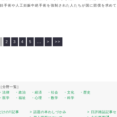
不妊手術や人工妊娠中絶手術を強制された人たちが国に賠償を求めて
律
1
2
3
4
5
...
>
>>
［分野一覧］
・法律
・政治
・経済
・社会
・文化
・歴史
・医学
・福祉
・心理
・数学
・科学
だけの!!記事
> 話題の本わしづかみ
> 日評雑誌記事