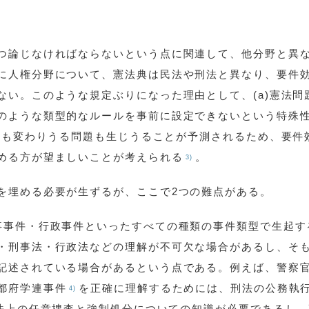
つ論じなければならないという点に関連して、他分野と異
に人権分野について、憲法典は民法や刑法と異なり、要件
ない。このような規定ぶりになった理由として、(a)憲法問
のような類型的なルールを事前に設定できないという特殊
結論も変わりうる問題も生じうることが予測されるため、要件
める方が望ましいことが考えられる
。
3)
を埋める必要が生ずるが、ここで2つの難点がある。
事事件・行政事件といったすべての種類の事件類型で生起す
・刑事法・行政法などの理解が不可欠な場合があるし、そ
記述されている場合があるという点である。例えば、警察
都府学連事件
を正確に理解するためには、刑法の公務執
4)
訟法上の任意捜査と強制処分についての知識が必要であるし