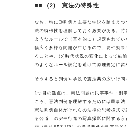
(2) 憲法の特殊性
なお、特に③判例と主要な学説を踏まえつ
法の特殊性を理解しておく必要がある。特
ようなルールで（基本的に）規定されてい
幅広く多様な問題が生じるので、要件効果
ることや、(b)時代状況の変化によって
のようなルール設定を避けて原理規定に留
そうすると判例や学説で憲法典の広い行間
1つ目の難点は、憲法問題は民事事件・刑
ころ、憲法判例を理解するためには民事法
憲法判例自体がそれらの法律の思考様式で
る公道上のデモ行進の写真撮影に関する京
罪（刑法95条1項）の構成要件や刑事訴