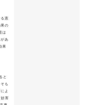
なる憲
効果の
題は
性があ
効果
ると
もそも
官によ
行妨害
、高専