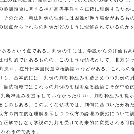
の参加拒否に関する神戸高専事件
を正確に理解するため
5)
。そのため、憲法判例の理解には困難が伴う場合があるも
の視点からそれらの判例がどのように理解されているのか
であるという点である。判例の中には、学説からの評価も高
は相対的ではあるものの、このような領域として、北方ジ
判決
、在外日本国民選挙権訴訟
などがある。これらの
8)
9)
りも、基本的には、判例の判断枠組みを踏まえつつ判例の
、当該領域ではこれらの判例の射程を巡る議論こそが中心
、判断枠組みを提示していなかったり
、判断枠組みを提
11)
るものもある。このような領域では、判例に基づいた分析
双方の内在的な理解を示しつつ双方の論理の優劣について
な正解ではなく学説の批判を受けて将来的に変更される可
問われるのである。