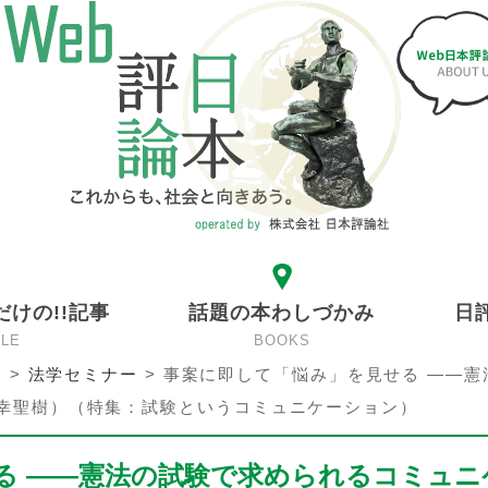
だけの!!記事
話題の本わしづかみ
日
CLE
BOOKS
ン
>
法学セミナー
>
事案に即して「悩み」を見せる ――憲
幸聖樹）（特集：試験というコミュニケーション）
る ――憲法の試験で求められるコミュニ