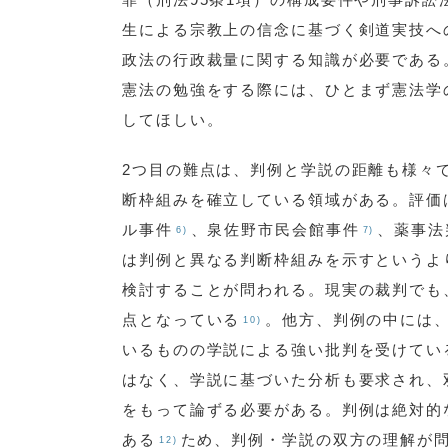
生による宗教上の信念に基づく剣道実技へ
政法の行政裁量に関する知識が必要である
憲法の勉強をする際には、ひとまず憲法学
してほしい。
2つ目の難点は、判例と学説の距離も様々
断枠組みを確立している領域がある。評価
ル事件
、泉佐野市民会館事件
、薬事法
6)
7)
は判例と異なる判断枠組みを示すというよ
検討することが問われる。現実の裁判でも
点となっている
。他方、判例の中には
10)
いるものの学説による強い批判を受けてい
はなく、学説に基づいた分析も要求され、
をもって論ずる必要がある。判例は絶対的
ある
ため、判例・学説の双方の理解が
12)