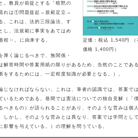
と。教員が前提とする「暗黙の
流れは①問題提起→規範定立→
る。これは、法的三段論法、す
とし、法規範に事実をあてはめ
過程
。に由来する。
定価：税込 1,540円 
2)
価格 1,400円）
を厚く論じるべきで、無関係・
は解答時間や答案用紙の限りがあるため、当然のことであ
断をするためには、一定程度知識が必要となる。）。
論じなければならない。これは、筆者の認識では、答案で
ているためである。巷間では憲法についての独自見解（「
るべきもの）が語られることがあり、そのような営みは個
。しかし、そのような営みとは異なり、答案では学問とし
に影響を与えている。）の理解を問うている。