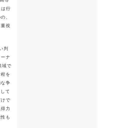
には行
のの、
を重視
い判
ャーナ
領域で
射程を
的な争
示して
だけで
説得力
能性も