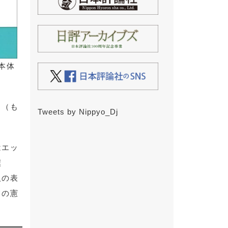
（本体
る（も
Tweets by Nippyo_Dj
はエッ
僕
人の表
ての憲