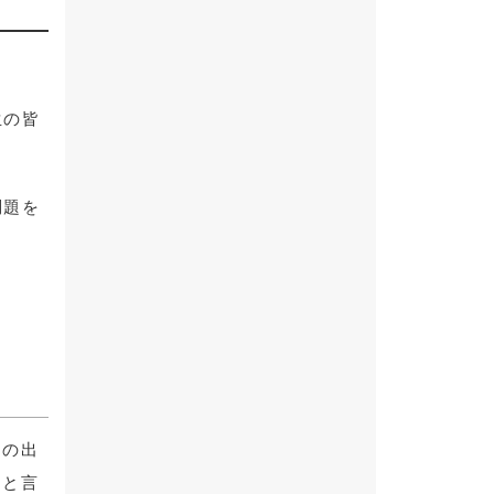
生の皆
問題を
験の出
」と言