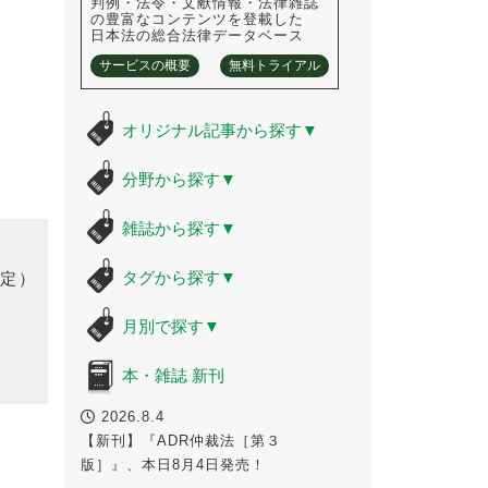
判例・法令・文献情報・法律雑誌
の豊富なコンテンツを登載した
日本法の総合法律データベース
サービスの概要
無料トライアル
オリジナル記事から探す
▼
分野から探す
▼
雑誌から探す
▼
タグから探す
▼
定）
月別で探す
▼
本・雑誌 新刊
2026.8.4
【新刊】『ADR仲裁法［第３
版］』、本日8月4日発売！