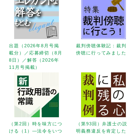
出題（2026年8月号掲
裁判傍聴体験記：裁判
載分）／応募締切（8月
傍聴に行ってみました
8日）／解答（2026年
11月号掲載）
（第2回）時を味方につ
（第93回）弁護士の説
ける（1）—法令をいつ
明義務違反を肯定した