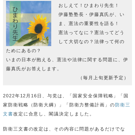
おしえて！ひまわり先生！
伊藤塾塾長・伊藤真氏が、い
ま、憲法の重要性を語る！
憲法ってなに？憲法ってどう
して大切なの？法律って何の
ためにあるの？
いまの日本が抱える、憲法や法律に関する問題に、伊
藤真氏がお答えします。
（毎月上旬更新予定）
2022年12月16日、与党は、「国家安全保障戦略」「国
家防衛戦略（防衛大綱）」「防衛力整備計画」の
防衛三
文書
改定に合意し、閣議決定しました。
防衛三文書の改定は、その内容に問題があるだけでな