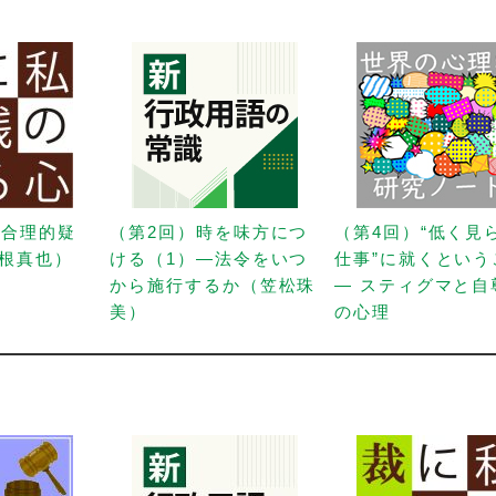
「合理的疑
（第2回）時を味方につ
（第4回）“低く見
根真也）
ける（1）—法令をいつ
仕事”に就くという
から施行するか（笠松珠
— スティグマと自
美）
の心理