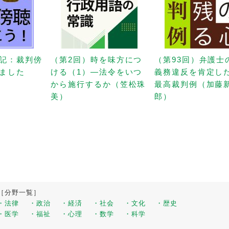
記：裁判傍
（第2回）時を味方につ
（第93回）弁護士
ました
ける（1）—法令をいつ
義務違反を肯定し
から施行するか（笠松珠
最高裁判例（加藤
美）
郎）
［分野一覧］
・法律
・政治
・経済
・社会
・文化
・歴史
・医学
・福祉
・心理
・数学
・科学