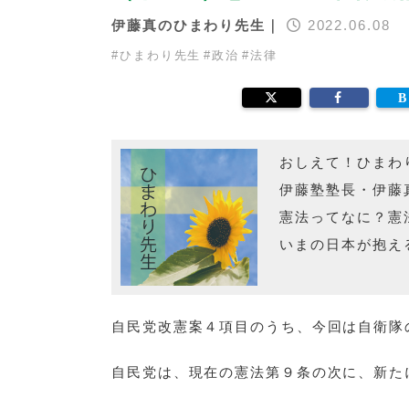
伊藤真のひまわり先生｜
2022.06.08
#
ひまわり先生
#
政治
#
法律
おしえて！ひまわ
伊藤塾塾長・伊藤
憲法ってなに？憲
いまの日本が抱え
自民党改憲案４項目のうち、今回は自衛隊
自民党は、現在の憲法第９条の次に、新た