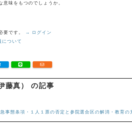
な意味をもつのでしょうか。
必要です。
→ ログイン
員について
伊藤真） の記事
案
緊急事態条項・１人１票の否定と参院選合区の解消・教育の