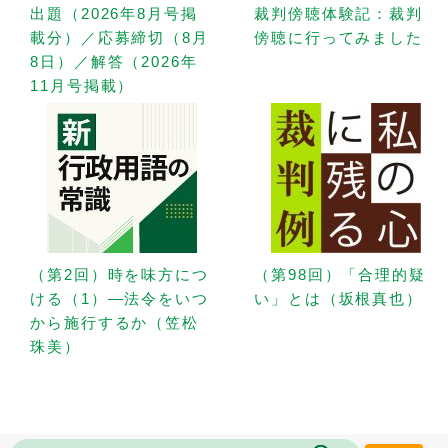
出題（2026年8月号掲
裁判傍聴体験記：裁判
載分）／応募締切（8月
傍聴に行ってみました
8日）／解答（2026年
11月号掲載）
（第2回）時を味方につ
（第98回）「合理的疑
ける（1）—法令をいつ
い」とは（坂根真也）
から施行するか（笠松
珠美）