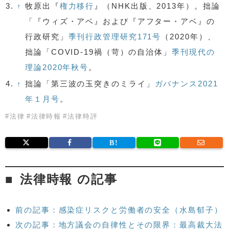
3.
↑
牧原出『
権力移行
』（NHK出版、2013年）。拙論
「『ウィズ・アベ』および『アフター・アベ』の
行政研究」
季刊行政管理研究171号
（2020年）、
拙論「COVID-19禍（苛）の自治体」
季刊現代の
理論2020年秋号
。
4.
↑
拙論「第三波の玉突きのミライ」
ガバナンス2021
年１月号
。
#
法律
#
法律時報
#
法律時評
法律時報 の記事
前の記事：感染症リスクと労働者の安全（水島郁子）
次の記事：地方議会の自律性とその限界：最高裁大法