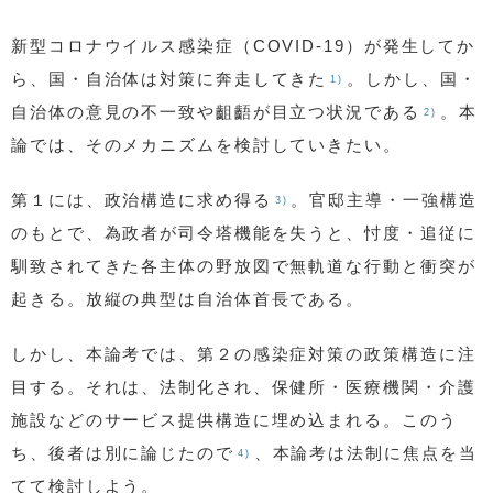
新型コロナウイルス感染症（COVID-19）が発生してか
ら、国・自治体は対策に奔走してきた
。しかし、国・
1)
自治体の意見の不一致や齟齬が目立つ状況である
。本
2)
論では、そのメカニズムを検討していきたい。
第１には、政治構造に求め得る
。官邸主導・一強構造
3)
のもとで、為政者が司令塔機能を失うと、忖度・追従に
馴致されてきた各主体の野放図で無軌道な行動と衝突が
起きる。放縦の典型は自治体首長である。
しかし、本論考では、第２の感染症対策の政策構造に注
目する。それは、法制化され、保健所・医療機関・介護
施設などのサービス提供構造に埋め込まれる。このう
ち、後者は別に論じたので
、本論考は法制に焦点を当
4)
てて検討しよう。