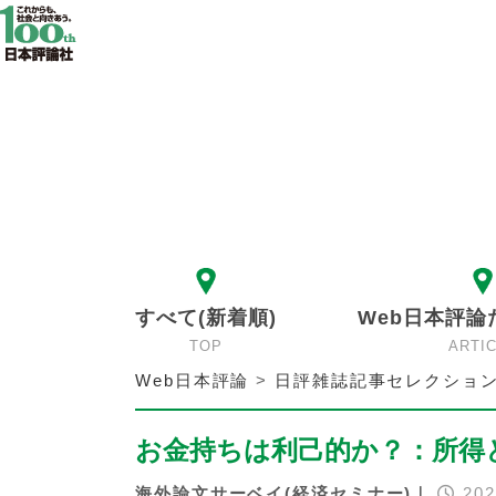
すべて(新着順)
Web日本評論
TOP
ARTI
Web日本評論
>
日評雑誌記事セレクショ
お金持ちは利己的か？：所得
海外論文サーベイ(経済セミナー)｜
202