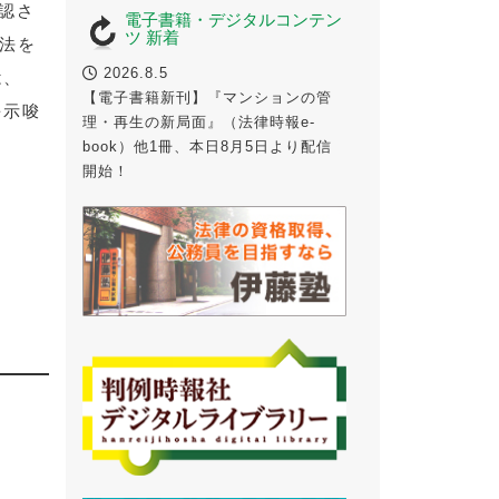
認さ
電子書籍・デジタルコンテン
ツ 新着
手法を
2026.8.5
は、
【電子書籍新刊】『マンションの管
を示唆
理・再生の新局面』（法律時報e-
book）他1冊、本日8月5日より配信
開始！