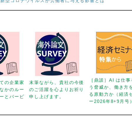
：新型コロナウイルスが労働者に与える影響とは
［鼎談］AI は仕
ての企業家
末筆ながら、貴社の今後
う脅威か、働き方
なかのルー
のご活躍を心よりお祈り
る原動力か（経済
ーとバービ
申し上げます。
ー2026年8+9月号