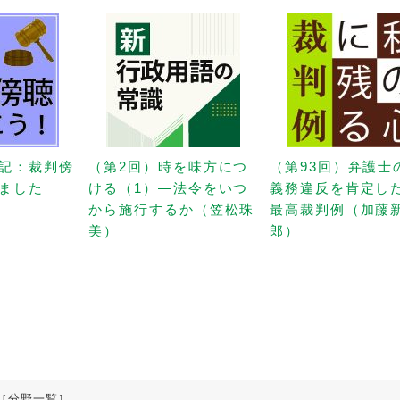
記：裁判傍
（第2回）時を味方につ
（第93回）弁護士
ました
ける（1）—法令をいつ
義務違反を肯定し
から施行するか（笠松珠
最高裁判例（加藤
美）
郎）
［分野一覧］