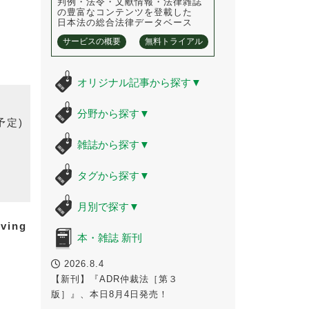
判例・法令・文献情報・法律雑誌
の豊富なコンテンツを登載した
日本法の総合法律データベース
サービスの概要
無料トライアル
オリジナル記事から探す
▼
分野から探す
▼
予定)
雑誌から探す
▼
タグから探す
▼
月別で探す
▼
iving
本・雑誌 新刊
2026.8.4
【新刊】『ADR仲裁法［第３
版］』、本日8月4日発売！