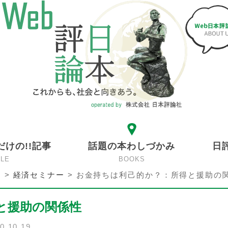
だけの!!記事
話題の本わしづかみ
日
CLE
BOOKS
ン
>
経済セミナー
>
お金持ちは利己的か？：所得と援助の
と援助の関係性
0.10.19