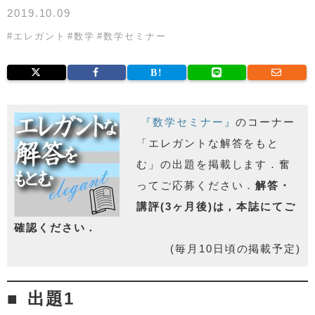
2019.10.09
#
エレガント
#
数学
#
数学セミナー
『数学セミナー』
のコーナー
「エレガントな解答をもと
む」の出題を掲載します．奮
ってご応募ください．
解答・
講評(3ヶ月後)は，本誌にてご
確認ください．
(毎月10日頃の掲載予定)
出題1