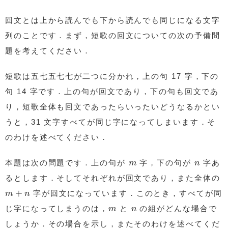
回文とは上から読んでも下から読んでも同じになる文字
列のことです．まず，短歌の回文についての次の予備問
題を考えてください．
短歌は五七五七七が二つに分かれ，上の句 17 字，下の
句 14 字です．上の句が回文であり，下の句も回文であ
り，短歌全体も回文であったらいったいどうなるかとい
うと，31 文字すべてが同じ字になってしまいます．そ
のわけを述べてください．
m
n
本題は次の問題です．上の句が
字，下の句が
字あ
m
n
るとします．そしてそれぞれが回文であり，また全体の
m
+
n
+
字が回文になっています．このとき，すべてが同
m
n
m
n
じ字になってしまうのは，
と
の組がどんな場合で
m
n
しょうか．その場合を示し，またそのわけを述べてくだ