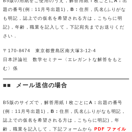
B5版の用紙をご使用のうえ，解答用紙 l 枚ごとに
A：
出
題の番号(例：11月号出題1)，
B：
住所，氏名(ふりがな
も明記，誌上での仮名を希望される方は，こちらに明
記)，年齢，職業を記入して，下記宛先までお送りくだ
さい．
〒170-8474 東京都豊島区南大塚3-12-4
日本評論社 数学セミナー〈エレガントな解答をもと
む〉係
メール送信の場合
B5版のサイズで，解答用紙 l 枚ごとに
A：
出題の番号
(例：11月号出題1)，
B：
住所，氏名(ふりがなも明記，
誌上での仮名を希望される方は，こちらに明記)，年
齢，職業を記入して，下記フォームから
PDF ファイル