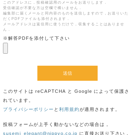
このアドレスに，投稿確認用のメールをお送りします．
受信確認が不要な方は空欄で構いません．
編集部に届くメールと同内容のものを送信しますので，お送りいた
だくPDFファイルも添付されます．
メールアドレスは返信用に使うだけで，収集することはありませ
ん．
※解答PDFを添付して下さい
このサイトは reCAPTCHA と Google によって保護さ
れています。
プライバシーポリシー
と
利用規約
が適用されます。
投稿フォームが上手く動かないなどの場合は，
susemi_elegant@nippyo.co.jp
に直接お送り下さい．