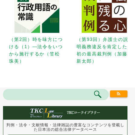
（第2回）時を味方につ
（第93回）弁護士の説
ける（1）—法令をいつ
明義務違反を肯定した
から施行するか（笠松
初の最高裁判例（加藤
珠美）
新太郎）
判例・法令・文献情報・法律雑誌の豊富なコンテンツを登載し
た
日本法の総合法律データベース