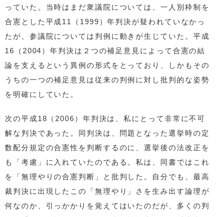
っていた。当時はまだ衆議院については、一人別枠制を
合憲とした平成11（1999）年判決が疑われていなかっ
たが、参議院については判例に動きが生じていた。平成
16（2004）年判決は２つの補足意見によって合憲の結
論を支えるという異例の形式をとっており、しかもその
うちの一つの補足意見は従来の判例に対し批判的な姿勢
を明確にしていた。
次の平成18（2006）年判決は、私にとって非常に不可
解な判決であった。同判決は、問題となった選挙時の定
数配分規定の合憲性を判断するのに、選挙後の法改正を
も「考慮」に入れていたのである。私は、同書ではこれ
を「無理やりの合憲判断」と批判した。自分でも、最高
裁判決に出現したこの「無理やり」さを生み出す論理が
何なのか、引っかかりを覚えてはいたのだが、多くの判