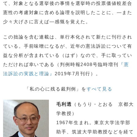
て、対象となる選挙後の事情を選挙時の投票価値較差合
憲性の考慮対象に含める論理を説明したことに、―また
少々大げさに言えば―感慨を覚えた。
この拙論を含む連載は、単行本化されて新たに刊行され
ている。手前味噌になるが、近年の憲法訴訟について有
益な分析が含まれている（はず）なので、手に取ってい
ただければ幸いである（判例時報2408号臨時増刊
『憲
法訴訟の実践と理論』
2019年7月刊行）。
「私の心に残る裁判例」を
すべて見る
毛利透
（もうり・とおる 京都大
学教授）
1967年生まれ。東京大学法学部
助手、筑波大学助教授などを経て