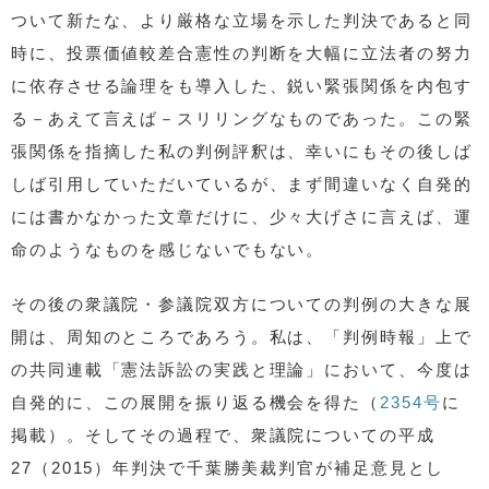
ついて新たな、より厳格な立場を示した判決であると同
時に、投票価値較差合憲性の判断を大幅に立法者の努力
に依存させる論理をも導入した、鋭い緊張関係を内包す
る－あえて言えば－スリリングなものであった。この緊
張関係を指摘した私の判例評釈は、幸いにもその後しば
しば引用していただいているが、まず間違いなく自発的
には書かなかった文章だけに、少々大げさに言えば、運
命のようなものを感じないでもない。
その後の衆議院・参議院双方についての判例の大きな展
開は、周知のところであろう。私は、「判例時報」上で
の共同連載「憲法訴訟の実践と理論」において、今度は
自発的に、この展開を振り返る機会を得た（
2354号
に
掲載）。そしてその過程で、衆議院についての平成
27（2015）年判決で千葉勝美裁判官が補足意見とし