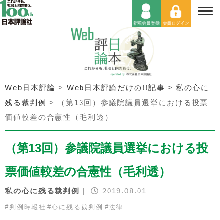
Web日本評論
>
Web日本評論だけの!!記事
>
私の心に
残る裁判例
>
（第13回）参議院議員選挙における投票
価値較差の合憲性（毛利透）
（第13回）参議院議員選挙における投
票価値較差の合憲性（毛利透）
私の心に残る裁判例｜
2019.08.01
#
判例時報社
#
心に残る裁判例
#
法律