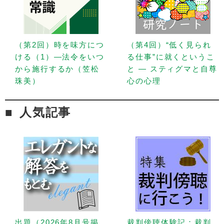
（第2回）時を味方につ
（第4回）“低く見られ
ける（1）—法令をいつ
る仕事”に就くというこ
から施行するか（笠松
と — スティグマと自尊
珠美）
心の心理
人気記事
出題（2026年8月号掲
裁判傍聴体験記：裁判