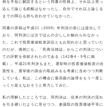
例を手短に解説するという同書の性格上、それ以上突っ
込んで論じる紙幅はなかったし、自分でそれ以上論じる
までの関心も持ち合わせていなかった。
同書の原稿は平成21（2009）年判決の前には提出して
おり、同判決には注でほんの少ししか触れられなかっ
た。これで投票価値較差訴訟ともお別れかと思っていた
のだが、偶然にも、「民商法雑誌」からこの判決につい
ての評釈を依頼されたのである（142巻4・5号に掲
載）。平成21年判決もまた、選挙時の投票価値較差の合
憲性を、選挙後の国会の取組みをも考慮に含めつつ判断
している。私は、この機会に最高裁の論理をもう一度じ
っくり捉えなおそうと努力してみた。
私の理解したところでは、同判決は、従来の判決の流れ
を引き継いだように見せつつ、参議院の投票価値平等に