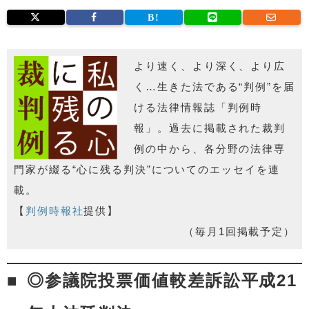
より速く、より深く、より広
く…生きた法である“判例”を届
ける法律情報誌「判例時
報」。過去に掲載された裁判
例の中から、各分野の法律専
門家が綴る“心に残る判決”についてのエッセイを連
載。
【
判例時報社
提供】
（毎月1回掲載予定）
◎参議院投票価値較差訴訟平成21