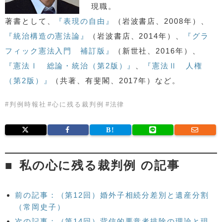
現職。
著書として、
『表現の自由』
（岩波書店、2008年）、
『統治構造の憲法論』
（岩波書店、2014年）、
『グラ
フィック憲法入門 補訂版』
（新世社、2016年）、
『憲法Ⅰ 総論・統治（第2版）』
、
『憲法Ⅱ 人権
（第2版）』
（共著、有斐閣、2017年）など。
#
判例時報社
#
心に残る裁判例
#
法律
私の心に残る裁判例 の記事
前の記事：（第12回）婚外子相続分差別と遺産分割
（常岡史子）
次の記事：（第14回）背信的悪意者排除の理論と現