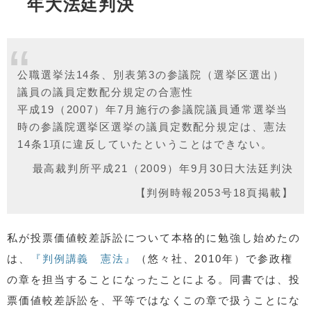
年大法廷判決
公職選挙法14条、別表第3の参議院（選挙区選出）
議員の議員定数配分規定の合憲性
平成19（2007）年7月施行の参議院議員通常選挙当
時の参議院選挙区選挙の議員定数配分規定は、憲法
14条1項に違反していたということはできない。
最高裁判所平成21（2009）年9月30日大法廷判決
【判例時報2053号18頁掲載】
私が投票価値較差訴訟について本格的に勉強し始めたの
は、
『判例講義 憲法』
（悠々社、2010年）で参政権
の章を担当することになったことによる。同書では、投
票価値較差訴訟を、平等ではなくこの章で扱うことにな