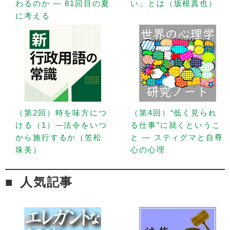
わるのか — 81回目の夏
い」とは（坂根真也）
に考える
（第2回）時を味方につ
（第4回）“低く見られ
ける（1）—法令をいつ
る仕事”に就くというこ
から施行するか（笠松
と — スティグマと自尊
珠美）
心の心理
人気記事