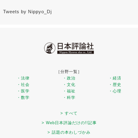
Tweets by Nippyo_Dj
［分野一覧］
・法律
・政治
・経済
・社会
・文化
・歴史
・医学
・福祉
・心理
・数学
・科学
> すべて
> Web日本評論だけの!!記事
> 話題の本わしづかみ