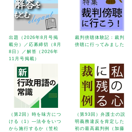
出題（2026年8月号掲
裁判傍聴体験記：裁判
載分）／応募締切（8月
傍聴に行ってみました
8日）／解答（2026年
11月号掲載）
（第2回）時を味方につ
（第93回）弁護士の説
ける（1）—法令をいつ
明義務違反を肯定した
から施行するか（笠松
初の最高裁判例（加藤