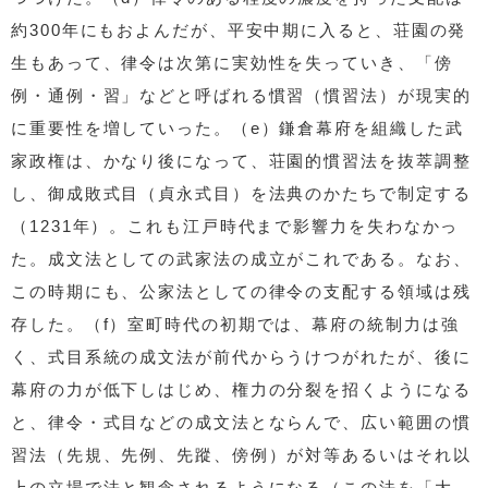
約300年にもおよんだが、平安中期に入ると、荘園の発
生もあって、律令は次第に実効性を失っていき、「傍
例・通例・習」などと呼ばれる慣習（慣習法）が現実的
に重要性を増していった。（e）鎌倉幕府を組織した武
家政権は、かなり後になって、荘園的慣習法を抜萃調整
し、御成敗式目（貞永式目）を法典のかたちで制定する
（1231年）。これも江戸時代まで影響力を失わなかっ
た。成文法としての武家法の成立がこれである。なお、
この時期にも、公家法としての律令の支配する領域は残
存した。（f）室町時代の初期では、幕府の統制力は強
く、式目系統の成文法が前代からうけつがれたが、後に
幕府の力が低下しはじめ、権力の分裂を招くようになる
と、律令・式目などの成文法とならんで、広い範囲の慣
習法（先規、先例、先蹤、傍例）が対等あるいはそれ以
上の立場で法と観念されるようになる（この法を「大