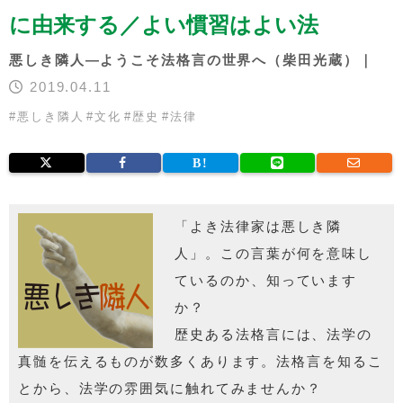
に由来する／よい慣習はよい法
悪しき隣人―ようこそ法格言の世界へ（柴田光蔵）｜
2019.04.11
#
悪しき隣人
#
文化
#
歴史
#
法律
「よき法律家は悪しき隣
人」。この言葉が何を意味し
ているのか、知っています
か？
歴史ある法格言には、法学の
真髄を伝えるものが数多くあります。法格言を知るこ
とから、法学の雰囲気に触れてみませんか？