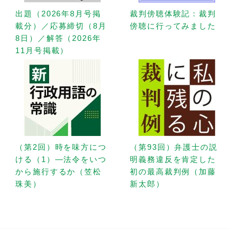
出題（2026年8月号掲
裁判傍聴体験記：裁判
載分）／応募締切（8月
傍聴に行ってみました
8日）／解答（2026年
11月号掲載）
（第2回）時を味方につ
（第93回）弁護士の説
ける（1）—法令をいつ
明義務違反を肯定した
から施行するか（笠松
初の最高裁判例（加藤
珠美）
新太郎）