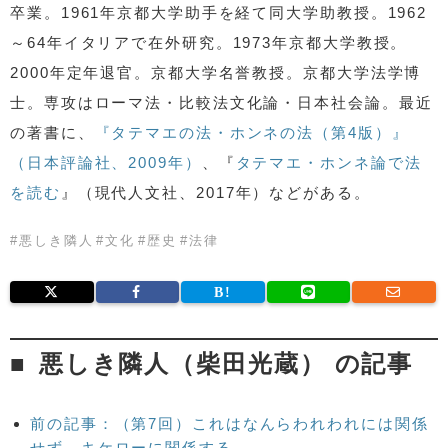
卒業。1961年京都大学助手を経て同大学助教授。1962
～64年イタリアで在外研究。1973年京都大学教授。
2000年定年退官。京都大学名誉教授。京都大学法学博
士。専攻はローマ法・比較法文化論・日本社会論。最近
の著書に、
『タテマエの法・ホンネの法（第4版）』
（日本評論社、2009年）
、『
タテマエ・ホンネ論で法
を読む
』（現代人文社、2017年）などがある。
#
悪しき隣人
#
文化
#
歴史
#
法律
悪しき隣人（柴田光蔵） の記事
前の記事：（第7回）これはなんらわれわれには関係
せず、キケローに関係する