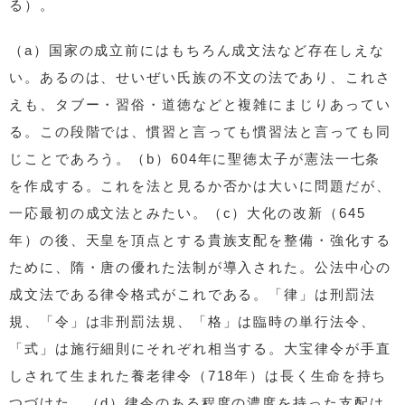
る）。
（a）国家の成立前にはもちろん成文法など存在しえな
い。あるのは、せいぜい氏族の不文の法であり、これさ
えも、タブー・習俗・道徳などと複雑にまじりあってい
る。この段階では、慣習と言っても慣習法と言っても同
じことであろう。（b）604年に聖徳太子が憲法一七条
を作成する。これを法と見るか否かは大いに問題だが、
一応最初の成文法とみたい。（c）大化の改新（645
年）の後、天皇を頂点とする貴族支配を整備・強化する
ために、隋・唐の優れた法制が導入された。公法中心の
成文法である律令格式がこれである。「律」は刑罰法
規、「令」は非刑罰法規、「格」は臨時の単行法令、
「式」は施行細則にそれぞれ相当する。大宝律令が手直
しされて生まれた養老律令（718年）は長く生命を持ち
つづけた。（d）律令のある程度の濃度を持った支配は