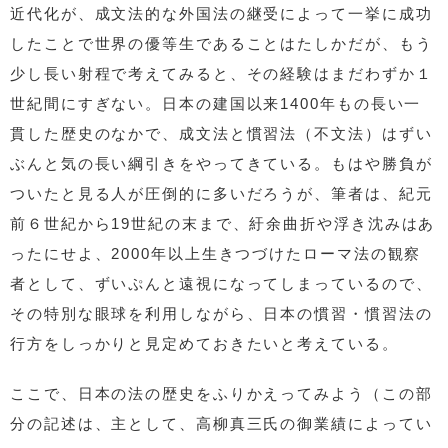
近代化が、成文法的な外国法の継受によって一挙に成功
したことで世界の優等生であることはたしかだが、もう
少し長い射程で考えてみると、その経験はまだわずか１
世紀間にすぎない。日本の建国以来1400年もの長い一
貫した歴史のなかで、成文法と慣習法（不文法）はずい
ぶんと気の長い綱引きをやってきている。もはや勝負が
ついたと見る人が圧倒的に多いだろうが、筆者は、紀元
前６世紀から19世紀の末まで、紆余曲折や浮き沈みはあ
ったにせよ、2000年以上生きつづけたローマ法の観察
者として、ずいぷんと遠視になってしまっているので、
その特別な眼球を利用しながら、日本の慣習・慣習法の
行方をしっかりと見定めておきたいと考えている。
ここで、日本の法の歴史をふりかえってみよう（この部
分の記述は、主として、高柳真三氏の御業績によってい