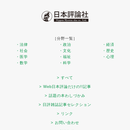
［分野一覧］
・法律
・政治
・経済
・社会
・文化
・歴史
・医学
・福祉
・心理
・数学
・科学
> すべて
> Web日本評論だけの!!記事
> 話題の本わしづかみ
> 日評雑誌記事セレクション
> リンク
> お問い合わせ