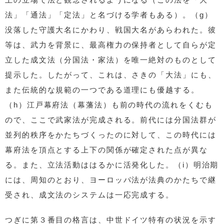
法」「通法」「定法」と名づける学者もある）。（g）
没落した守護大名にかわり、戦国大名があらわれた。彼
等は、武力を背景に、最高権力の保持者として自らが定
立した成文法（分国法・家法）を唯一絶対のものとして
提示した。したがって、これは、さきの「大法」にも、
また伝統的な規範の一つである道理にも優越する。
（h）江戸幕府法（幕藩法）も前の時代の流れをくむも
ので、ここで武家法が完成される。前代には分国法群が
並列的秩序をかたちづくったのに対して、この時代には
幕府法を頂点とする上下の関係が確定された点が異な
る。また、立法活動ははるかに活発化した。（i）明治期
には、周知のとおり、ヨーロッパ法が法典のかたちで継
受され、成文法のシステムは一応完成する。
つぎに第３番目の格言は、中世ドイツ特有の状況を示す