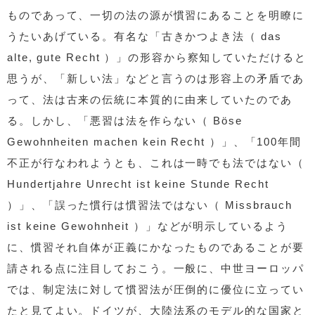
ものであって、一切の法の源が慣習にあることを明瞭に
うたいあげている。有名な「古きかつよき法（ das
alte, gute Recht ）」の形容から察知していただけると
思うが、「新しい法」などと言うのは形容上の矛盾であ
って、法は古来の伝統に本質的に由来していたのであ
る。しかし、「悪習は法を作らない（ Böse
Gewohnheiten machen kein Recht ）」、「100年間
不正が行なわれようとも、これは一時でも法ではない（
Hundertjahre Unrecht ist keine Stunde Recht
）」、「誤った慣行は慣習法ではない（ Missbrauch
ist keine Gewohnheit ）」などが明示しているよう
に、慣習それ自体が正義にかなったものであることが要
請される点に注目しておこう。一般に、中世ヨーロッパ
では、制定法に対して慣習法が圧倒的に優位に立ってい
たと見てよい。ドイツが、大陸法系のモデル的な国家と