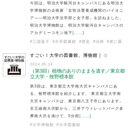
今回は、明治大学駿河台キャンパスにある明治大
学博物館の企画展「女性法曹養成機関のパイオニ
ア――明治大学法学部と女子部」を訪ねました。
明治大学博物館は、明治大学駿河台キャンパスの
アカデミーコモン地下
[……]
#
三淵嘉子
#
大学図書館
#
歴史
#
法律
#
虎に翼
すごい！大学の図書館、博物館｜
2024.05.14
（第3回）植物のありのままを遺す／東京都
立大学・牧野標本館
第3回は、東京都立大学南大沢キャンパスにあ
る、牧野標本館を紹介します。 東京都立大学南
大沢キャンパスは、東京都八王子市にあります。
京王線南大沢駅から、三井アウトレットパーク多
摩南大沢を抜けて、5分程
[……]
#
大学博物館
#
大学図書館