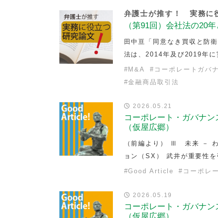
弁護士が推す！ 実務に
（第91回）会社法の20
田中亘「同意なき買収と防衛策」
法は、2014年及び2019
#
M&A
#
コーポレートガバ
#
金融商品取引法
2026.05.21
コーポレート・ガバナン
（仮屋広郷）
（前編より） Ⅲ 未来 －
ョン（SX） 武井が重要性
#
Good Article
#
コーポレ
2026.05.19
コーポレート・ガバナン
（仮屋広郷）