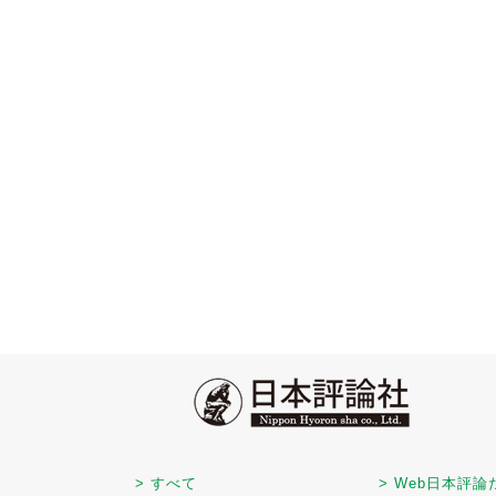
> すべて
> Web日本評論