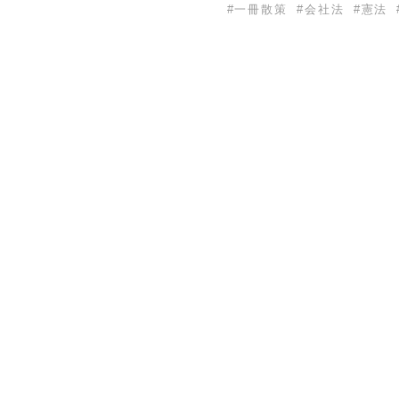
#
一冊散策
#
会社法
#
憲法