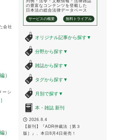
判例・法令・文献情報・法律雑誌
の豊富なコンテンツを登載した
日本法の総合法律データベース
サービスの概要
無料トライアル
した会社
オリジナル記事から探す
▼
分野から探す
▼
雑誌から探す
▼
編）
タグから探す
▼
メーシ
月別で探す
▼
]
本・雑誌 新刊
2026.8.4
【新刊】『ADR仲裁法［第３
編）
版］』、本日8月4日発売！