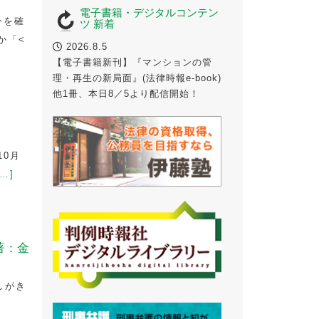
電子書籍・デジタルコンテン
今を確
ツ 新着
か「<
2026.8.5
【電子書籍新刊】『マンションの管
理・再生の新局面』(法律時報e-book)
他1冊、本日8／5より配信開始！
10月
…]
著：金
はしがき