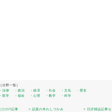
［分野一覧］
・法律
・政治
・経済
・社会
・文化
・歴史
・医学
・福祉
・心理
・数学
・科学
だけの!!記事
> 話題の本わしづかみ
> 日評雑誌記事