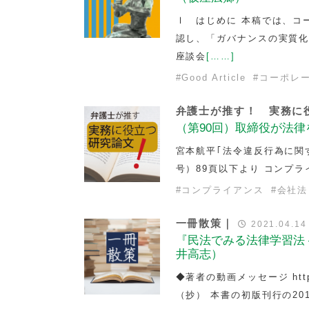
Ⅰ はじめに 本稿では、コ
認し、「ガバナンスの実質化
座談会
[……]
#
Good Article
#
コーポレ
弁護士が推す！ 実務に
（第90回）取締役が法
宮本航平｢法令違反行為に関す
号）89頁以下より コンプ
#
コンプライアンス
#
会社法
一冊散策｜
2021.04.14
『民法でみる法律学習法
井高志）
◆著者の動画メッセージ https:
（抄） 本書の初版刊行の20