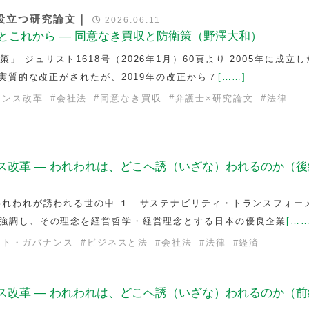
役立つ研究論文｜
2026.06.11
年とこれから — 同意なき買収と防衛策（野澤大和）
 ジュリスト1618号（2026年1月）60頁より 2005年に成立
年に実質的な改正がされたが、2019年の改正から７
[……]
ナンス改革
#
会社法
#
同意なき買収
#
弁護士×研究論文
#
法律
ス改革 — われわれは、どこへ誘（いざな）われるのか（後
 われわれが誘われる世の中 １ サステナビリティ・トランスフォー
を強調し、その理念を経営哲学・経営理念とする日本の優良企業
[……
ート・ガバナンス
#
ビジネスと法
#
会社法
#
法律
#
経済
ス改革 — われわれは、どこへ誘（いざな）われるのか（前