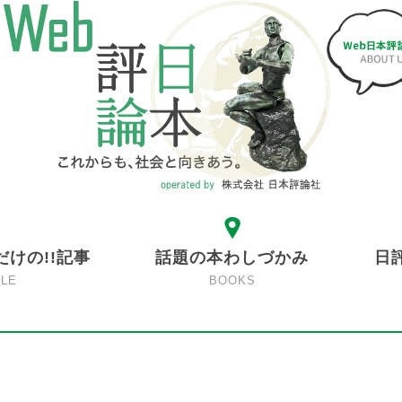
だけの!!記事
話題の本わしづかみ
日
CLE
BOOKS