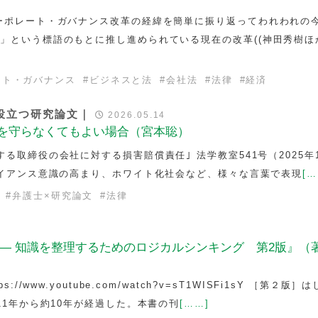
ーポレート・ガバナンス改革の経緯を簡単に振り返ってわれわれの
」という標語のもとに推し進められている現在の改革((神田秀樹ほ
ート・ガバナンス
#
ビジネスと法
#
会社法
#
法律
#
経済
役立つ研究論文｜
2026.05.14
律を守らなくてもよい場合（宮本聡）
る取締役の会社に対する損害賠償責任｣ 法学教室541号（2025年
ライアンス意識の高まり、ホワイト化社会など、様々な言葉で表現
[…
#
弁護士×研究論文
#
法律
 — 知識を整理するためのロジカルシンキング 第2版』（
//www.youtube.com/watch?v=sT1WISFi1sY ［第２版］
11年から約10年が経過した。本書の刊
[……]