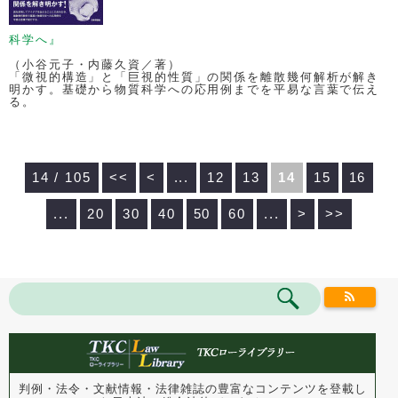
科学へ』
（小谷元子・内藤久資／著）
「微視的構造」と「巨視的性質」の関係を離散幾何解析が解き
明かす。基礎から物質科学への応用例までを平易な言葉で伝え
る。
14 / 105
<<
<
...
12
13
14
15
16
...
20
30
40
50
60
...
>
>>
判例・法令・文献情報・法律雑誌の豊富なコンテンツを登載し