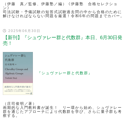
（伊藤 真／監修、伊藤塾／編）《伊藤塾 合格セレクショ
ン》
司法試験・予備試験の短答式試験過去問の中から合格のために
解けなければならない問題を厳選！令和6年の問題までカバー。
2025年06月30日
【新刊】『シュヴァレー群と代数群』本日、6月30日発
売！
『シュヴァレー群と代数群』
（庄司俊明／著）
画期的な入門教科書が誕生！ リー環から始め、シュヴァレー
群を通じたアプローチにより代数群を学び、さらに量子群も考
察する。