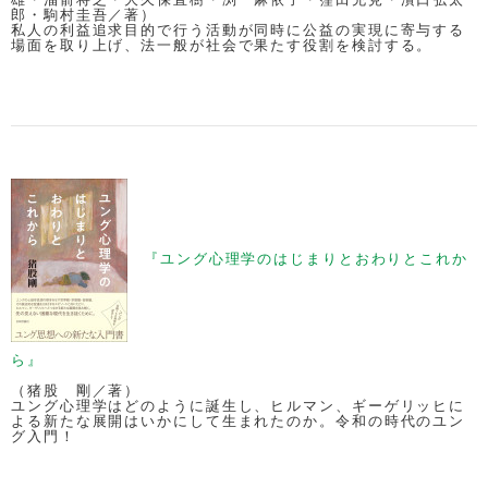
郎・駒村圭吾／著）
私人の利益追求目的で行う活動が同時に公益の実現に寄与する
場面を取り上げ、法一般が社会で果たす役割を検討する。
『ユング心理学のはじまりとおわりとこれか
ら』
（猪股 剛／著）
ユング心理学はどのように誕生し、ヒルマン、ギーゲリッヒに
よる新たな展開はいかにして生まれたのか。令和の時代のユン
グ入門！