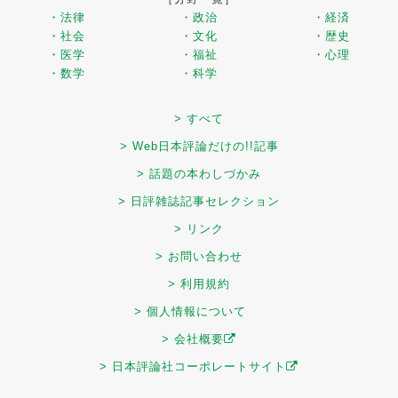
・法律
・政治
・経済
・社会
・文化
・歴史
・医学
・福祉
・心理
・数学
・科学
> すべて
> Web日本評論だけの!!記事
> 話題の本わしづかみ
> 日評雑誌記事セレクション
> リンク
> お問い合わせ
> 利用規約
> 個人情報について
> 会社概要
> 日本評論社コーポレートサイト