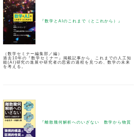
『数学とAIのこれまで（とこれから）』
（数学セミナー編集部／編）
過去10年の『数学セミナー』掲載記事から、これまでの人工知
能(AI)研究の進展や研究者の思索の過程を見つめ、数学の未来
を考える。
『離散幾何解析へのいざない 数学から物質