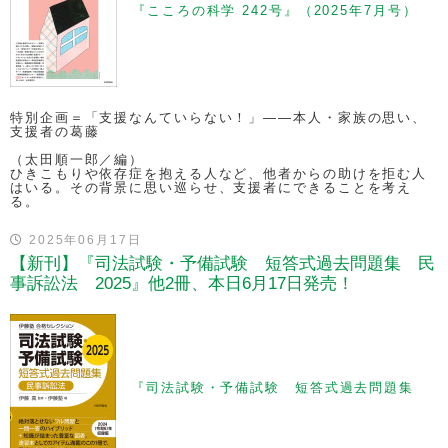
『こころの科学 242号』（2025年7月号）
特別企画＝「支援なんていらない！」——本人・家族の思い、
支援者の葛藤
（太田順一郎／編）
ひきこもりや依存症を抱える人など、他者からの助けを拒む人
はいる。その背景に思い巡らせ、支援者にできることを考え
る。
2025年06月17日
【新刊】『司法試験・予備試験 短答式過去問題集 民
事訴訟法 2025』他2冊、本日6月17日発売！
『司法試験・予備試験 短答式過去問題集