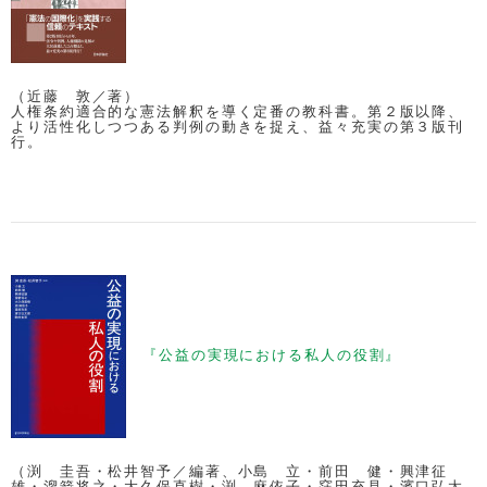
（近藤 敦／著）
人権条約適合的な憲法解釈を導く定番の教科書。第２版以降、
より活性化しつつある判例の動きを捉え、益々充実の第３版刊
行。
『公益の実現における私人の役割』
（渕 圭吾・松井智予／編著、小島 立・前田 健・興津征
雄・溜箭将之・大久保直樹・渕 麻依子・窪田充見・濱口弘太