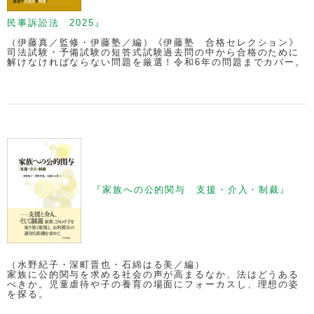
民事訴訟法 2025』
（伊藤真／監修・伊藤塾／編）《伊藤塾 合格セレクション》
司法試験・予備試験の短答式試験過去問の中から合格のために
解けなければならない問題を厳選！令和6年の問題までカバー。
『家族への公的関与 支援・介入・制裁』
（水野紀子・深町晋也・石綿はる美／編）
家族に公的関与を求める社会の声が高まるなか、法はどうある
べきか。児童虐待や子の養育の場面にフォーカスし、理想の姿
を探る。