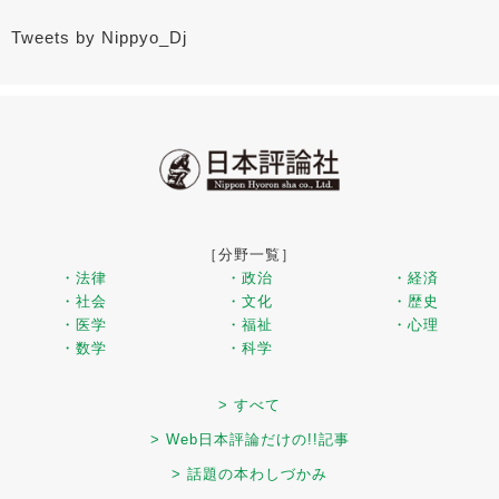
Tweets by Nippyo_Dj
［分野一覧］
・法律
・政治
・経済
・社会
・文化
・歴史
・医学
・福祉
・心理
・数学
・科学
> すべて
> Web日本評論だけの!!記事
> 話題の本わしづかみ