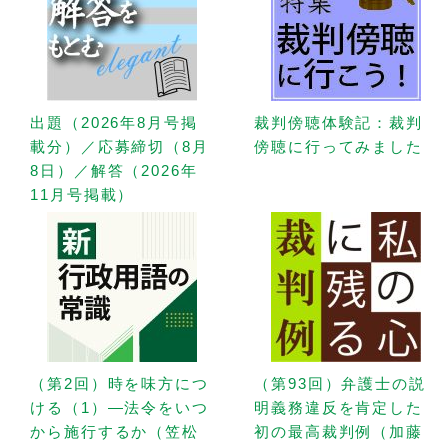
出題（2026年8月号掲
裁判傍聴体験記：裁判
載分）／応募締切（8月
傍聴に行ってみました
8日）／解答（2026年
11月号掲載）
（第2回）時を味方につ
（第93回）弁護士の説
ける（1）—法令をいつ
明義務違反を肯定した
から施行するか（笠松
初の最高裁判例（加藤