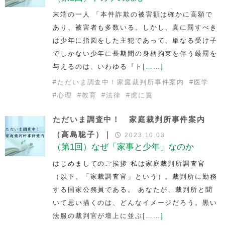
末端の一人 「本件詐欺の被害額は確かに高額で
あり、被害者も多数いる。しかし、真に罰すべき
は少年に指図をした主犯であって、単なる受け子
でしかない少年に長期間の身柄拘束を伴う厳罰を
与えるのは、いわゆる『ト
[……]
#
ただいま調査中！家庭裁判所事件案内
#
医学
#
心理
#
教育
#
法律
#
虎に翼
ただいま調査中！ 家庭裁判所事件案内
（高島聡子）｜
2023.10.03
（第1回）なぜ「家事と少年」なのか
はじめましてのご挨拶 私は家庭裁判所調査官
（以下、「家裁調査官」という）。裁判所に勤務
する国家公務員である。 あなたが、裁判所と聞
いて思い描くのは、どんなイメージだろう。黒い
法服の裁判官が壇上に並ぶ
[……]