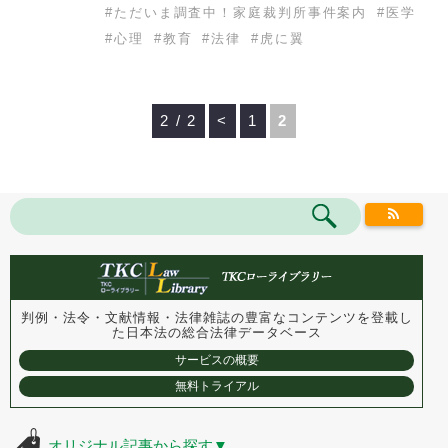
#
ただいま調査中！家庭裁判所事件案内
#
医学
#
心理
#
教育
#
法律
#
虎に翼
2 / 2
<
1
2
判例・法令・文献情報・法律雑誌の豊富なコンテンツを登載し
た
日本法の総合法律データベース
サービスの概要
無料トライアル
オリジナル記事から探す
▼