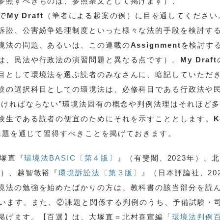
参照すべきものは、参照条文として掲げます）、
で
My Draft
（筆者による起案の例）に目を通してください
訴訟、公害紛争処理制度といった様々な法的手段を検討す
境法の問題、あるいは、この連載の
Assignment
を検討す
は、民法や行政法の演習問題と異なる点です）。
My Draft
目として環境法を選ぶ読者のみなさんに、暗記していただ
験の選択科目としての環境法は、必修科目である行政法や
なければならない”環境法固有の概念や判例法理はそれほど
験生である読者の便宜のためにそれを示すこととします。
K
課題を通じて習得すべきことを掲げておきます。
塚直『
環境法BASIC〔第４版〕
』（有斐閣、2023年）、
年）、越智敏裕『
環境訴訟法〔第３版〕
』（日本評論社、20
境法の勉強を始めたばかりの方は、教科書の該当部分を読
います。また、②課題と関係する判例のうち、予備試験・
掲げます。【百選】は、大塚直＝北村喜宣編「
環境法判例