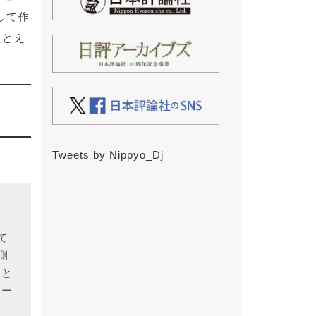
して作
たとえ
Tweets by Nippyo_Dj
て
側
のと
サー