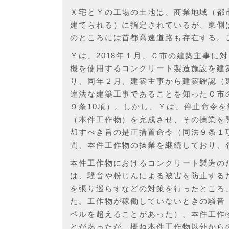
Ｘ宅とＹの工場の土地は、商業地域（都
建てられる）に指定されているが、東側は
のところには首都高速道路も存在する。
Ｙは、2018年１月、Ｃ市の建築主事に
機を使用するコンクリート製造施設を建
り、同年２月、建築主事から建築確認（
違法な建築工事であることを知ったＣ市
９条10項）。しかし、Ｙは、停止命令
（本件工作物）を完成させ、その操業を開
却すべき旨の是正措置命令（同法９条１
間、本件工作物の操業を継続しており、
本件工作物におけるコンクリート製造の
は、騒音や粉じんによる被害を防止するた
を張り巡らすなどの対策を行ったところ、
た。工作物が稼働していないときの騒音（
ベルを超えることがあった）、本件工作
とがあったが、概ね本件工作物以外から