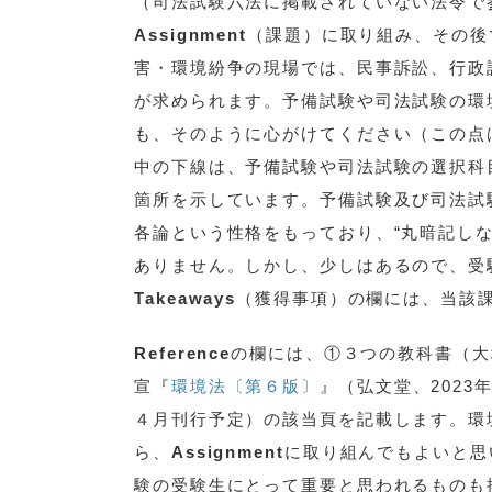
（司法試験六法に掲載されていない法令で
Assignment
（課題）に取り組み、その後
害・環境紛争の現場では、民事訴訟、行政
が求められます。予備試験や司法試験の環
も、そのように心がけてください（この点
中の下線は、予備試験や司法試験の選択科
箇所を示しています。予備試験及び司法試
各論という性格をもっており、“丸暗記し
ありません。しかし、少しはあるので、受
Takeaways
（獲得事項）の欄には、当該
Reference
の欄には、①３つの教科書（大
宣『
環境法〔第６版〕
』（弘文堂、2023
４月刊行予定）の該当頁を記載します。環
ら、
Assignment
に取り組んでもよいと思
験の受験生にとって重要と思われるものも