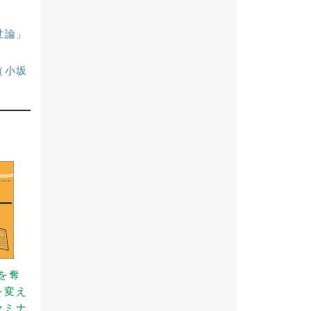
世論」
（小坂
事を奪
を変え
セミナ