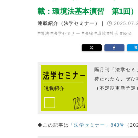
載：環境法基本演習 第1回）
連載紹介（法学セミナー）｜
2025.07.
#
司法
#
法学セミナー
#
法律
#
環境
#
社会
#
経済
隔月刊「法学セミ
持たれたら、ぜひ
（不定期更新予定
◆この記事は
「法学セミナー」843号
（2