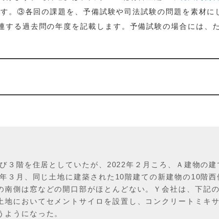
します。③各回の課題を、予備試験や司法試験の問題を素材に
連する過去問の年度を記載します。予備試験の場合には、
及び３階を住居としていたが、2022年２月ころ、Ａ建物の建
4年３月、同じ土地に建築された10階建ての新建物の10階西
の南側は窓などの開口部がほとんどない。Ｙ会社は、下記
土地においてセメントサイロを設置し、コンクリートミキ
うようになった。