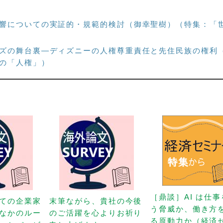
響についての実証的・規範的検討（御幸聖樹）（特集：「
ズの舞台裏—ディズニーの人権尊重責任と先住民族の権利
の「人権」）
［鼎談］AI は仕
ての企業家
末筆ながら、貴社の今後
う脅威か、働き方
なかのルー
のご活躍を心よりお祈り
る原動力か（経済