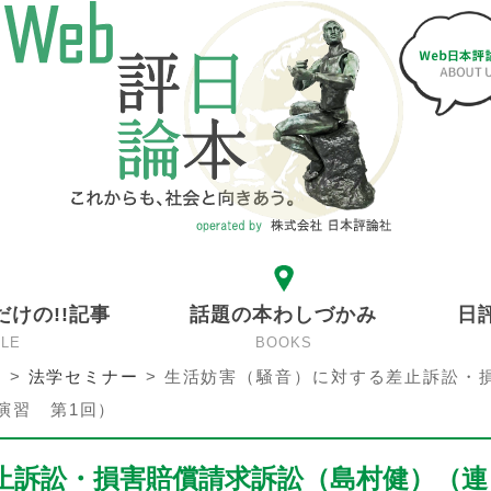
だけの!!記事
話題の本わしづかみ
日
CLE
BOOKS
ン
>
法学セミナー
>
生活妨害（騒音）に対する差止訴訟・
演習 第1回）
止訴訟・損害賠償請求訴訟（島村健）（連