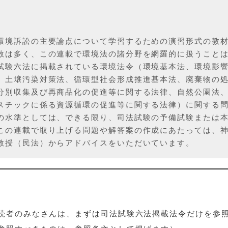
環境訴訟の主要論点について学習するための演習形式の教
数は多く、この連載で環境法の諸分野を網羅的に扱うこと
試験六法に掲載されている環境法令（環境基本法、環境影
、土壌汚染対策法、循環型社会形成推進基本法、廃棄物の
分別収集及び再商品化の促進等に関する法律、自然公園法
スチックに係る資源循環の促進等に関する法律）に関する
の水準としては、できる限り、司法試験の予備試験または
この連載で取り上げる問題や解答案の作成にあたっては、
教授（民法）からアドバイスをいただいています。
読者のみなさんは、まずは司法試験六法掲載法令だけを参