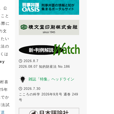
。公
ること
る際に
の文
きたい
民法の
多くは
2026.8.7
ey
2026.08.07 知的財産法 No.186
雑誌「特集」ヘッドライン
北村喜
2026.7.30
25年
こころの科学 2026年9月号 通巻 249
んでか
号
司法試
百選