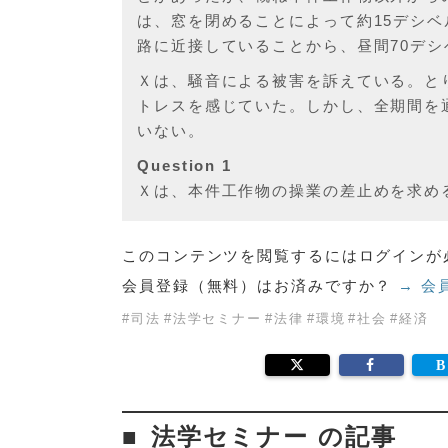
は、窓を閉めることによって約15デシ
路に近接していることから、昼間70デシ
Ｘは、騒音による被害を訴えている。とり
トレスを感じていた。しかし、全期間を
いない。
Question 1
Ｘは、本件工作物の操業の差止めを求め
このコンテンツを閲覧するにはログインが
会員登録（無料）はお済みですか？
→ 会
#
司法
#
法学セミナー
#
法律
#
環境
#
社会
#
経済
法学セミナー の記事