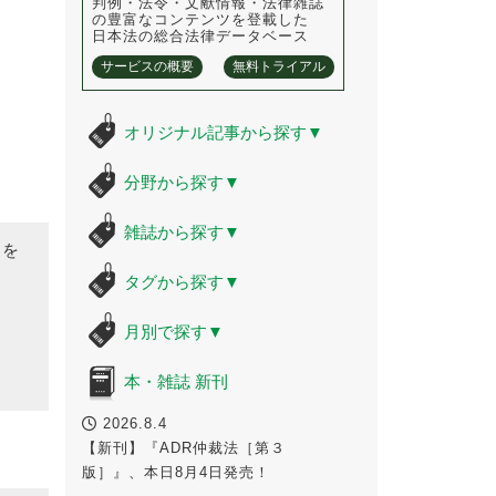
判例・法令・文献情報・法律雑誌
の豊富なコンテンツを登載した
日本法の総合法律データベース
サービスの概要
無料トライアル
オリジナル記事から探す
▼
分野から探す
▼
雑誌から探す
▼
味を
タグから探す
▼
月別で探す
▼
本・雑誌 新刊
2026.8.4
【新刊】『ADR仲裁法［第３
版］』、本日8月4日発売！