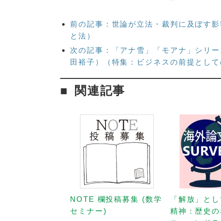
前の記事：世論が立法・裁判に及ぼす影
と法）
次の記事：「アナ雪」「モアナ」シリー
田裕子）（特集：ビジネスの前提として
関連記事
NOTE 欄投稿募集 (数学
「解放」とし
セミナー)
精神：歴史の