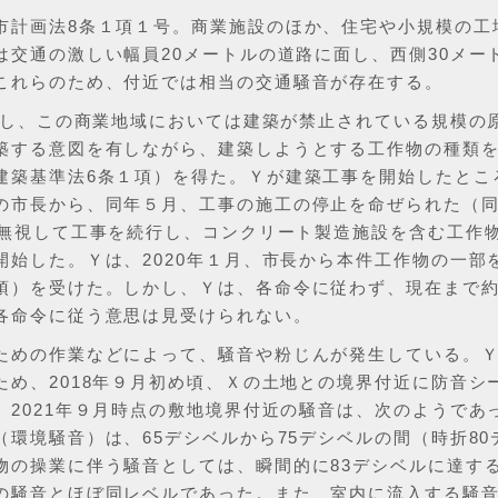
市計画法8条１項１号。商業施設のほか、住宅や小規模の工
交通の激しい幅員20メートルの道路に面し、西側30メー
これらのため、付近では相当の交通騒音が存在する。
対し、この商業地域においては建築が禁止されている規模の
築する意図を有しながら、建築しようとする工作物の種類
建築基準法6条１項）を得た。Ｙが建築工事を開始したとこ
の市長から、同年５月、工事の施工の停止を命ぜられた（
を無視して工事を続行し、コンクリート製造施設を含む工作
始した。Ｙは、2020年１月、市長から本件工作物の一部
項）を受けた。しかし、Ｙは、各命令に従わず、現在まで約
各命令に従う意思は見受けられない。
ための作業などによって、騒音や粉じんが発生している。
め、2018年９月初め頃、Ｘの土地との境界付近に防音シ
2021年９月時点の敷地境界付近の騒音は、次のようであ
環境騒音）は、65デシベルから75デシベルの間（時折80
物の操業に伴う騒音としては、瞬間的に83デシベルに達す
の騒音とほぼ同レベルであった。また、室内に流入する騒