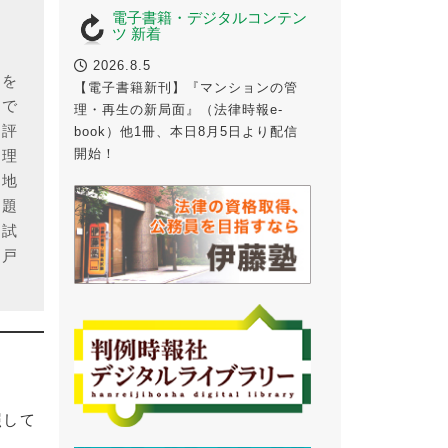
電子書籍・デジタルコンテン
ツ 新着
2026.8.5
材を
【電子書籍新刊】『マンションの管
はで
理・再生の新局面』（法律時報e-
響評
book）他1冊、本日8月5日より配信
開始！
処理
、地
問題
本試
神戸
照して