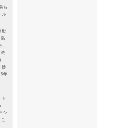
場も
トル
原動
を偽
ろ、
同法
物
を除
6年
Ｙ
ート
っ
デシ
るこ
音